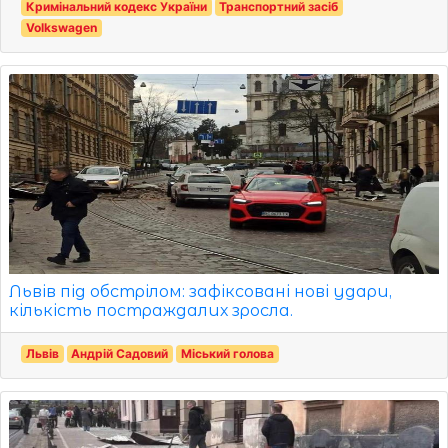
Кримінальний кодекс України
Транспортний засіб
Volkswagen
Львів під обстрілом: зафіксовані нові удари,
кількість постраждалих зросла.
Львів
Андрій Садовий
Міський голова