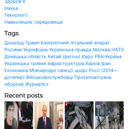
Здоров'я
Наука
Технології
Навколишнє середовище
Tags
Дональд Трамп
Безпілотний літальний апарат
Росіяни
Укрінформ
Українська правда
Москва
НАТО
Донецька область
Китай (регіон)
Євро
РБК-Україна
Українська гривня
Інфраструктура
Харків
Іран
Економіка
Міжнародні санкції щодо Росії (2014—
дотепер)
Військовослужбовці
Протиповітряна
оборона
Журналіст
Recent posts