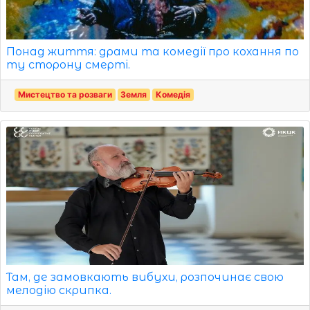
Понад життя: драми та комедії про кохання по
ту сторону смерті.
Мистецтво та розваги
Земля
Комедія
Там, де замовкають вибухи, розпочинає свою
мелодію скрипка.