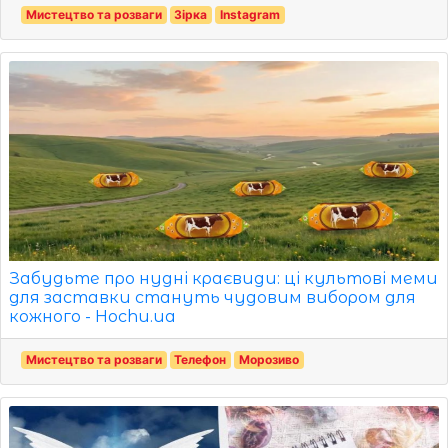
Мистецтво та розваги
Зірка
Instagram
Забудьте про нудні краєвиди: ці культові меми
для заставки стануть чудовим вибором для
кожного - Hochu.ua
Мистецтво та розваги
Телефон
Морозиво