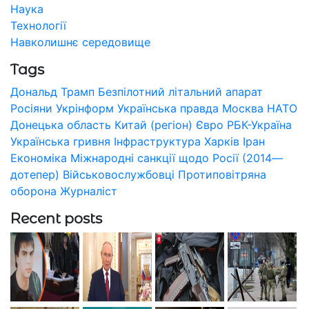
Наука
Технології
Навколишнє середовище
Tags
Дональд Трамп
Безпілотний літальний апарат
Росіяни
Укрінформ
Українська правда
Москва
НАТО
Донецька область
Китай (регіон)
Євро
РБК-Україна
Українська гривня
Інфраструктура
Харків
Іран
Економіка
Міжнародні санкції щодо Росії (2014—
дотепер)
Військовослужбовці
Протиповітряна
оборона
Журналіст
Recent posts