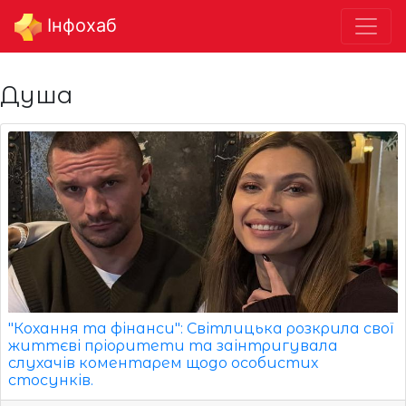
Інфохаб
Душа
"Кохання та фінанси": Світлицька розкрила свої
життєві пріоритети та заінтригувала
слухачів коментарем щодо особистих
стосунків.