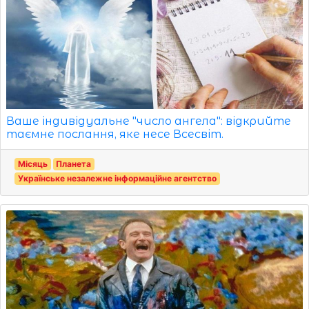
Ваше індивідуальне "число ангела": відкрийте
таємне послання, яке несе Всесвіт.
Місяць
Планета
Українське незалежне інформаційне агентство