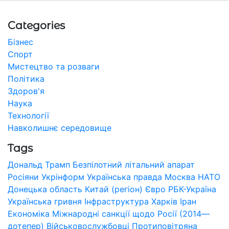
Categories
Бізнес
Спорт
Мистецтво та розваги
Політика
Здоров'я
Наука
Технології
Навколишнє середовище
Tags
Дональд Трамп
Безпілотний літальний апарат
Росіяни
Укрінформ
Українська правда
Москва
НАТО
Донецька область
Китай (регіон)
Євро
РБК-Україна
Українська гривня
Інфраструктура
Харків
Іран
Економіка
Міжнародні санкції щодо Росії (2014—
дотепер)
Військовослужбовці
Протиповітряна