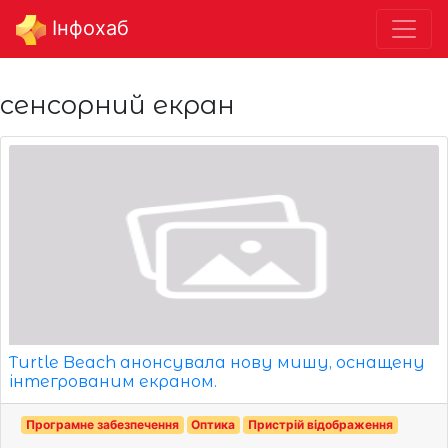
Інфохаб
сенсорний екран
Turtle Beach анонсувала нову мишу, оснащену
інтегрованим екраном.
Програмне забезпечення
Оптика
Пристрій відображення