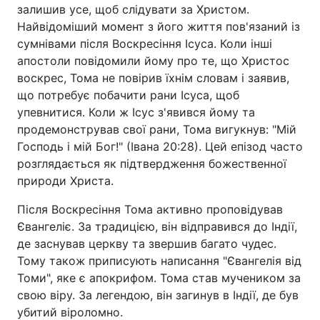
залишив усе, щоб слідувати за Христом.
Найвідоміший момент з його життя пов'язаний із
сумнівами після Воскресіння Ісуса. Коли інші
апостоли повідомили йому про те, що Христос
воскрес, Тома не повірив їхнім словам і заявив,
що потребує побачити рани Ісуса, щоб
упевнитися. Коли ж Ісус з'явився йому та
продемонстрував свої рани, Тома вигукнув: "Мій
Господь і мій Бог!" (Івана 20:28). Цей епізод часто
розглядається як підтвердження божественної
природи Христа.
Після Воскресіння Тома активно проповідував
Євангеліє. За традицією, він відправився до Індії,
де заснував церкву та звершив багато чудес.
Тому також приписують написання "Євангелія від
Томи", яке є апокрифом. Тома став мучеником за
свою віру. За легендою, він загинув в Індії, де був
убитий віроломно.