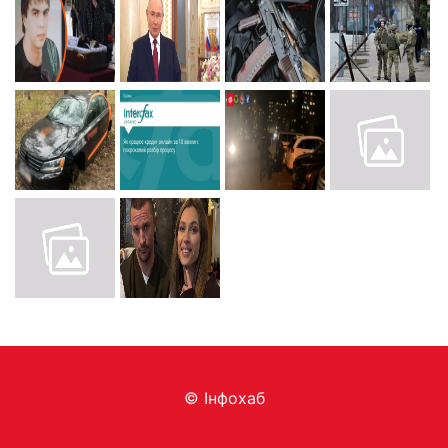
© Інфохаб