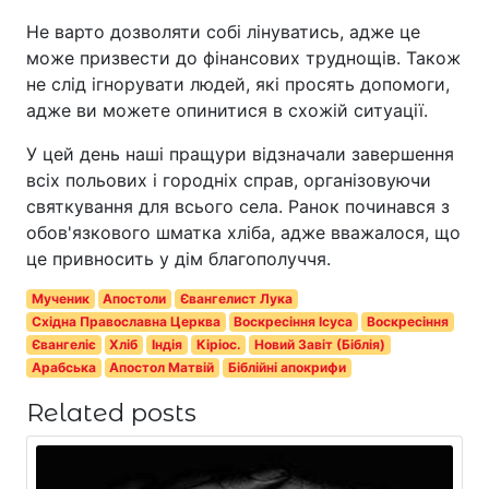
Не варто дозволяти собі лінуватись, адже це
може призвести до фінансових труднощів. Також
не слід ігнорувати людей, які просять допомоги,
адже ви можете опинитися в схожій ситуації.
У цей день наші пращури відзначали завершення
всіх польових і городніх справ, організовуючи
святкування для всього села. Ранок починався з
обов'язкового шматка хліба, адже вважалося, що
це привносить у дім благополуччя.
Мученик
Апостоли
Євангелист Лука
Східна Православна Церква
Воскресіння Ісуса
Воскресіння
Євангеліє
Хліб
Індія
Кіріос.
Новий Завіт (Біблія)
Арабська
Апостол Матвій
Біблійні апокрифи
Related posts