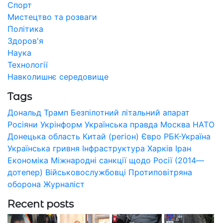
Спорт
Мистецтво та розваги
Політика
Здоров'я
Наука
Технології
Навколишнє середовище
Tags
Дональд Трамп
Безпілотний літальний апарат
Росіяни
Укрінформ
Українська правда
Москва
НАТО
Донецька область
Китай (регіон)
Євро
РБК-Україна
Українська гривня
Інфраструктура
Харків
Іран
Економіка
Міжнародні санкції щодо Росії (2014—
дотепер)
Військовослужбовці
Протиповітряна
оборона
Журналіст
Recent posts