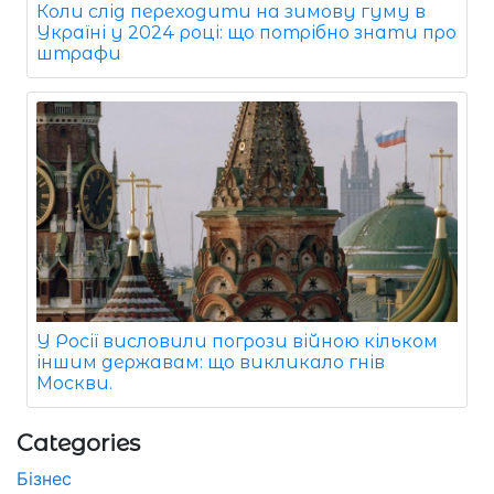
Коли слід переходити на зимову гуму в
Україні у 2024 році: що потрібно знати про
штрафи
У Росії висловили погрози війною кільком
іншим державам: що викликало гнів
Москви.
Categories
Бізнес