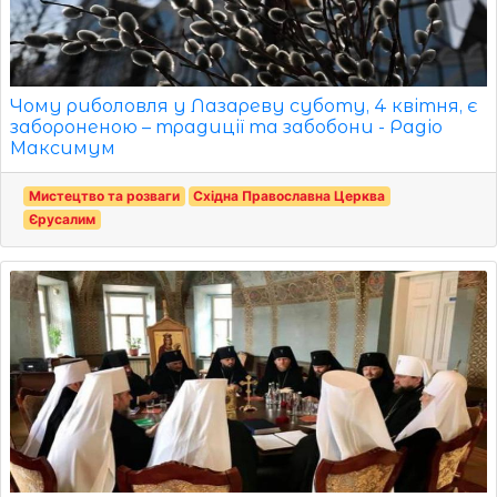
Чому риболовля у Лазареву суботу, 4 квітня, є
забороненою – традиції та забобони - Радіо
Максимум
Мистецтво та розваги
Східна Православна Церква
Єрусалим