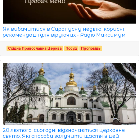
Як вибачитися в Сиропусну неділю: корисні
рекомендації для віруючих - Радіо Максимум
Східна Православна Церква
Посуд
Проповідь
20 лютого: сьогодні відзначається церковне
свято. Які способи залучити щастя в цей