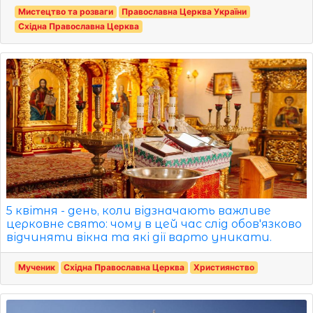
Мистецтво та розваги
Православна Церква України
Східна Православна Церква
5 квітня - день, коли відзначають важливе
церковне свято: чому в цей час слід обов'язково
відчиняти вікна та які дії варто уникати.
Мученик
Східна Православна Церква
Християнство