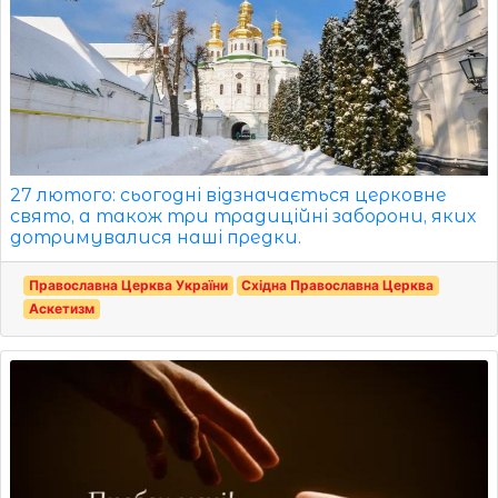
27 лютого: сьогодні відзначається церковне
свято, а також три традиційні заборони, яких
дотримувалися наші предки.
Православна Церква України
Східна Православна Церква
Аскетизм