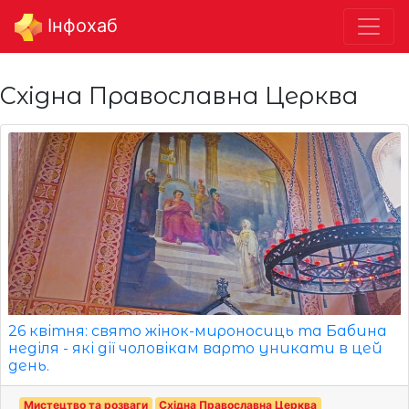
Інфохаб
Східна Православна Церква
26 квітня: свято жінок-мироносиць та Бабина
неділя - які дії чоловікам варто уникати в цей
день.
Мистецтво та розваги
Східна Православна Церква