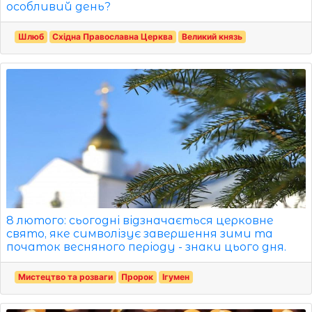
особливий день?
Шлюб
Східна Православна Церква
Великий князь
8 лютого: сьогодні відзначається церковне
свято, яке символізує завершення зими та
початок весняного періоду - знаки цього дня.
Мистецтво та розваги
Пророк
Ігумен