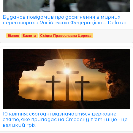
Буданов повідомив про досягнення в мирних
переговорах з Російською Федерацією -- Delo.ua
Бізнес
Валюта
Східна Православна Церква
10 квітня: сьогодні відзначається церковне
свято, яке припадає на Страсну п'ятницю - це
великий гріх.