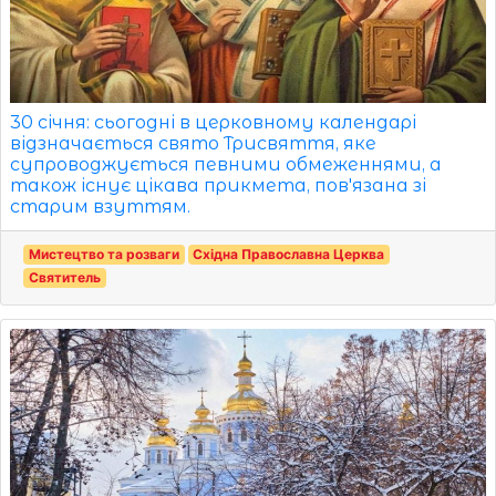
30 січня: сьогодні в церковному календарі
відзначається свято Трисвяття, яке
супроводжується певними обмеженнями, а
також існує цікава прикмета, пов'язана зі
старим взуттям.
Мистецтво та розваги
Східна Православна Церква
Святитель