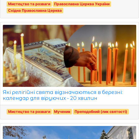
Мистецтво та розваги
Православна Церква України
Східна Православна Церква
Які релігійні свята відзначаються в березні:
календар для віруючих - 20 хвилин
Мистецтво та розваги
Мученик
Преподобний (лик святості)