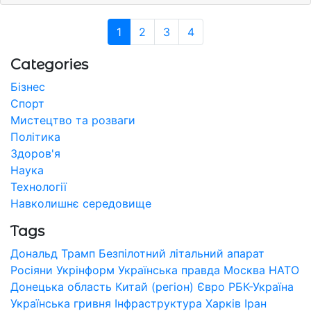
1
2
3
4
Categories
Бізнес
Спорт
Мистецтво та розваги
Політика
Здоров'я
Наука
Технології
Навколишнє середовище
Tags
Дональд Трамп
Безпілотний літальний апарат
Росіяни
Укрінформ
Українська правда
Москва
НАТО
Донецька область
Китай (регіон)
Євро
РБК-Україна
Українська гривня
Інфраструктура
Харків
Іран