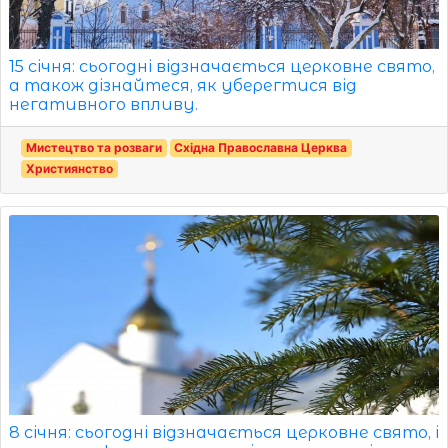
15 січня: сьогодні відзначається церковне свято,
а також дізнайтеся, як уберегтися від
негативного впливу.
Мистецтво та розваги
Східна Православна Церква
Християнство
8 січня: сьогодні відзначається церковне свято, і