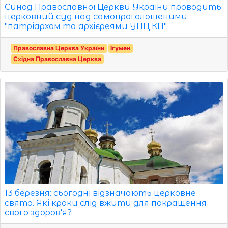
Синод Православної Церкви України проводить
церковний суд над самопроголошеними
"патріархом та архієреями УПЦ КП".
Православна Церква України
Ігумен
Східна Православна Церква
13 березня: сьогодні відзначають церковне
свято. Які кроки слід вжити для покращення
свого здоров'я?