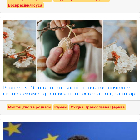
Воскресіння Ісуса
19 квітня: Антипасха - як відзначити свято та
що не рекомендується приносити на цвинтар.
Мистецтво та розваги
Ігумен
Східна Православна Церква