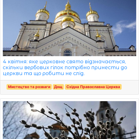
4 квітня: яке церковне свято відзначається,
скільки вербових гілок потрібно принести до
церкви та що робити не слід.
Мистецтво та розваги
Дощ
Східна Православна Церква