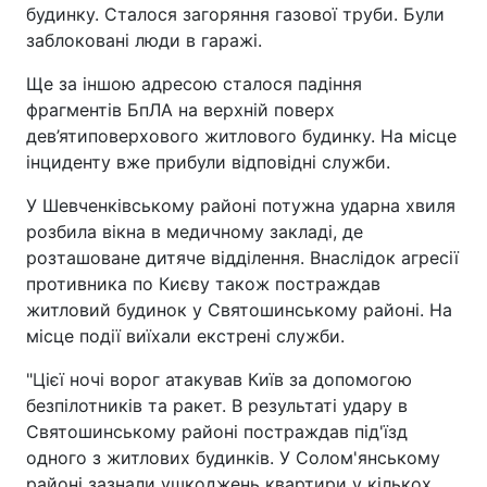
будинку. Сталося загоряння газової труби. Були
заблоковані люди в гаражі.
Ще за іншою адресою сталося падіння
фрагментів БпЛА на верхній поверх
дев’ятиповерхового житлового будинку. На місце
інциденту вже прибули відповідні служби.
У Шевченківському районі потужна ударна хвиля
розбила вікна в медичному закладі, де
розташоване дитяче відділення. Внаслідок агресії
противника по Києву також постраждав
житловий будинок у Святошинському районі. На
місце події виїхали екстрені служби.
"Цієї ночі ворог атакував Київ за допомогою
безпілотників та ракет. В результаті удару в
Святошинському районі постраждав під'їзд
одного з житлових будинків. У Солом'янському
районі зазнали ушкоджень квартири у кількох