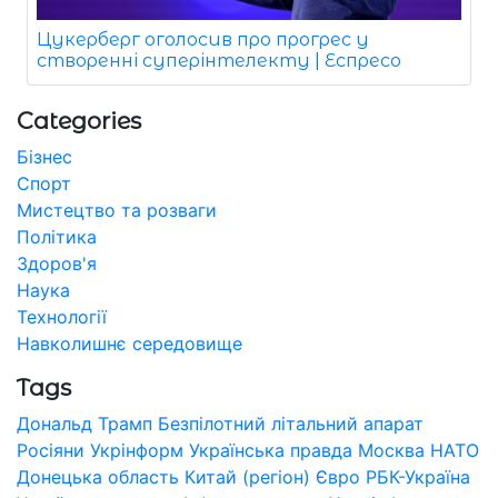
Цукерберг оголосив про прогрес у
створенні суперінтелекту | Еспресо
Categories
Бізнес
Спорт
Мистецтво та розваги
Політика
Здоров'я
Наука
Технології
Навколишнє середовище
Tags
Дональд Трамп
Безпілотний літальний апарат
Росіяни
Укрінформ
Українська правда
Москва
НАТО
Донецька область
Китай (регіон)
Євро
РБК-Україна