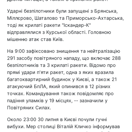
Ударні безпілотники були запущені з Брянська,
Міллєрово, Шаталово та Приморсько-Ахтарська,
тоді як крилаті ракети "Іскандер-К"
відправлялися з Курської області. Головною
мішенню атак став Київ.
На 9:00 зафіксовано знищення та нейтралізацію
291 засобу повітряного нападу, що включає 288
безпілотників та 3 крилаті ракети. Відомо про
прямі удари п'яти ракет, одна з яких вразила
багатоквартирний будинок у Києві, а також 21
атакуючий БпЛА, який опинився в 12 різних
точках. Командування також повідомляє про
падіння уламків у 19 місцях, -- зазначили у
Повітряних Силах.
Около 23:00 30 липня в Києві почули гучні
вибухи. Мер столиці Віталій Кличко інформував