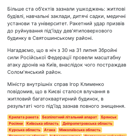
Більше ста об'єктів зазнали ушкоджень: житлові
будівлі, навчальні заклади, дитячі садки, медичні
установи та університет. Ракетний удар призвів
до руйнування під'їзду дев'ятиповерхового
будинку в Святошинському районі.
Нагадаємо, що в ніч з 30 на 31 липня Збройні
сили Російської Федерації провели масштабну
атаку дронів на Київ, внаслідок чого постраждав
Солом'янський район.
Міністр внутрішніх справ Ігор Клименко
повідомив, що в Києві сталося влучання в
житловий багатоквартирний будинок, в
результаті чого під'їзд зазнав повного знищення.
Крилата ракета
Безпілотний літальний апарат
Брянськ
Росіяни
Київська область
Дніпропетровська область
Курська область
Атака
Миколаївська область