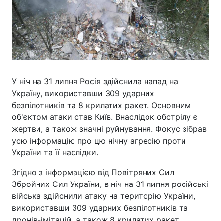
У ніч на 31 липня Росія здійснила напад на
Україну, використавши 309 ударних
безпілотників та 8 крилатих ракет. Основним
об'єктом атаки став Київ. Внаслідок обстрілу є
жертви, а також значні руйнування. Фокус зібрав
усю інформацію про цю нічну агресію проти
України та її наслідки.
Згідно з інформацією від Повітряних Сил
Збройних Сил України, в ніч на 31 липня російські
війська здійснили атаку на територію України,
використавши 309 ударних безпілотників та
дронів-імітацій, а також 8 крилатих ракет.