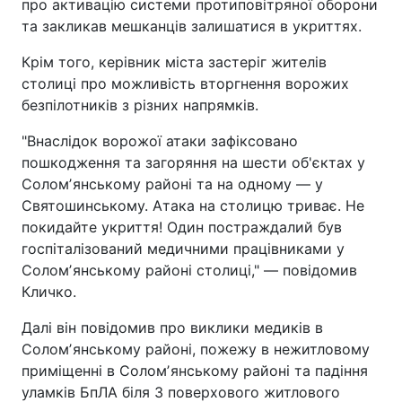
про активацію системи протиповітряної оборони
та закликав мешканців залишатися в укриттях.
Крім того, керівник міста застеріг жителів
столиці про можливість вторгнення ворожих
безпілотників з різних напрямків.
"Внаслідок ворожої атаки зафіксовано
пошкодження та загоряння на шести об'єктах у
Соломʼянському районі та на одному — у
Святошинському. Атака на столицю триває. Не
покидайте укриття! Один постраждалий був
госпіталізований медичними працівниками у
Соломʼянському районі столиці," — повідомив
Кличко.
Далі він повідомив про виклики медиків в
Соломʼянському районі, пожежу в нежитловому
приміщенні в Соломʼянському районі та падіння
уламків БпЛА біля 3 поверхового житлового