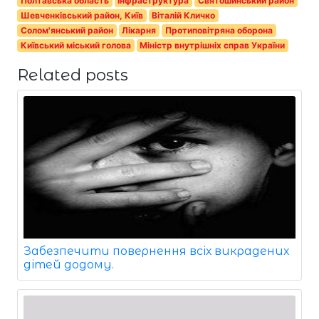
Полтавська область
Інфраструктура
Святошинський район
Шевченківський район, Київ
Віталій Кличко
Солом'янський район
Лікарня
Протиповітряна оборона
Київський міський голова
Міністр внутрішніх справ України
Related posts
Забезпечити повернення всіх викрадених
дітей додому.