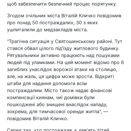
щоб забезпечити безпечний процес порятунку.
Згодом очільник міста Віталій Кличко повідомив
про понад 50 постраждалих, 30 з яких
ушпиталили до медзакладів міста.
"Трагічна ситуація у Святошинському районі. Тут
стався обвал цілого під’їзду житлового будинку.
Рятувальники активно працюють над пошуками
людей під уламками. На цей момент відомо про 6
загиблих унаслідок ворожої атаки на столицю,
але, на жаль, ця цифра може зрости. Відкриті
штаби для надання допомоги всім
постраждалим. Місто також надає фінансові
компенсації киянам, чиї домівки були
пошкоджені або знищені внаслідок нападу,
зокрема, для тимчасової оренди житла", —
повідомив Віталій Кличко.
Серед тих, хто постраждав, є дев'ять дітей.