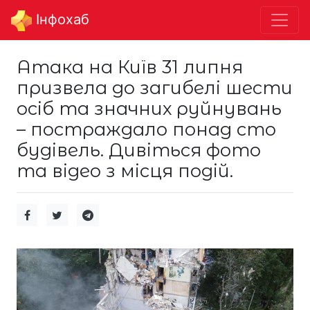
Інфохаб
Атака на Київ 31 липня
призвела до загибелі шести
осіб та значних руйнувань
– постраждало понад сто
будівель. Дивіться фото
та відео з місця подій.