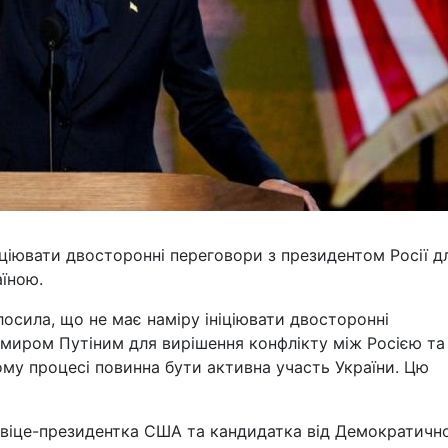
іціювати двосторонні переговори з президентом Росії д
аїною.
осила, що не має наміру ініціювати двосторонні
имиром Путіним для вирішення конфлікту між Росією та
ому процесі повинна бути активна участь України. Цю
" віце-президентка США та кандидатка від Демократично