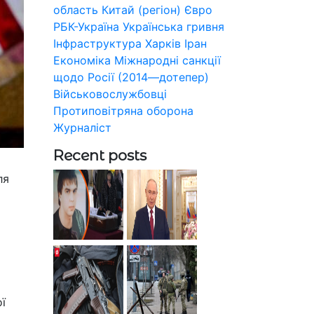
область
Китай (регіон)
Євро
РБК-Україна
Українська гривня
Інфраструктура
Харків
Іран
Економіка
Міжнародні санкції
щодо Росії (2014—дотепер)
Військовослужбовці
Протиповітряна оборона
Журналіст
Recent posts
ля
ї