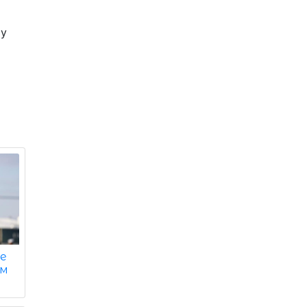
 у
не
им