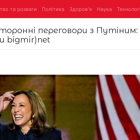
тво та розваги
Політика
Здоров'я
Наука
Технологі
сторонні переговори з Путіним:
и bigmir)net