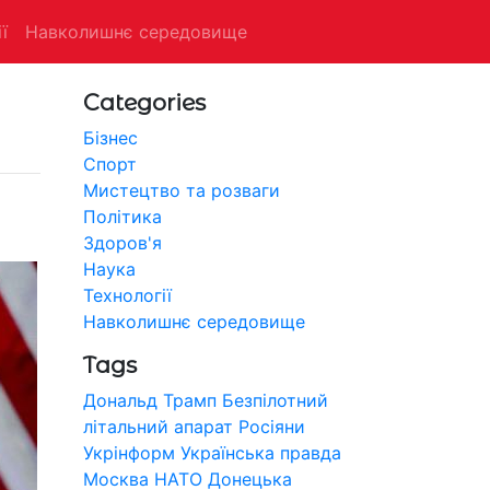
ї
Навколишнє середовище
Categories
Бізнес
Спорт
Мистецтво та розваги
Політика
Здоров'я
Наука
Технології
Навколишнє середовище
Tags
Дональд Трамп
Безпілотний
літальний апарат
Росіяни
Укрінформ
Українська правда
Москва
НАТО
Донецька