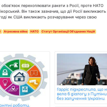
обов'язок перехоплювати ракети з Росії, проте НАТО
Сікорський. Він також зазначив, що дії Росії викликають
, тоді як США викликають розчарування через свою
)
Агресивна війна
НАТО
Статут Організації Об'єднаних Націй
Гарріс підкреслила, що 
вела б діалогу з Путін
без залучення України.
онтні роботи,