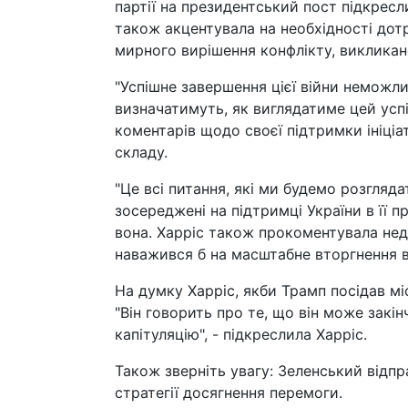
партії на президентський пост підкресл
також акцентувала на необхідності дотр
мирного вирішення конфлікту, викликан
"Успішне завершення цієї війни неможли
визначатимуть, як виглядатиме цей успі
коментарів щодо своєї підтримки ініці
складу.
"Це всі питання, які ми будемо розгляд
зосереджені на підтримці України в її пр
вона. Харріс також прокоментувала неда
наважився б на масштабне вторгнення в
На думку Харріс, якби Трамп посідав міс
"Він говорить про те, що він може закі
капітуляцію", - підкреслила Харріс.
Також зверніть увагу: Зеленський відп
стратегії досягнення перемоги.