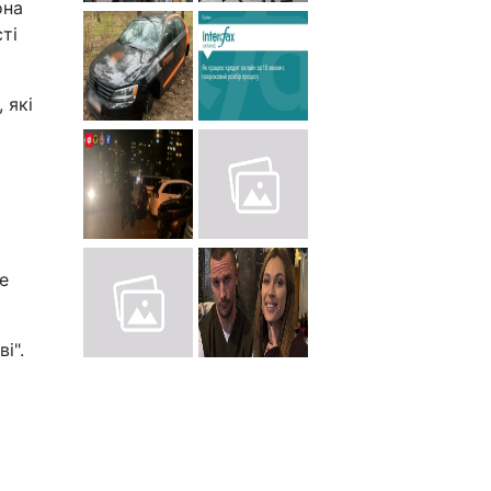
она
ті
 які
е
і".