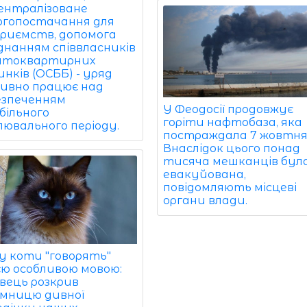
ентралізоване
ргопостачання для
приємств, допомога
єднанням співвласників
атоквартирних
нків (ОСББ) - уряд
ивно працює над
езпеченням
У Феодосії продовжує
більного
горіти нафтобаза, яка
лювального періоду.
постраждала 7 жовтня
Внаслідок цього понад
тисяча мешканців бул
евакуйована,
повідомляють місцеві
органи влади.
у коти "говорять"
єю особливою мовою:
івець розкрив
мницю дивної