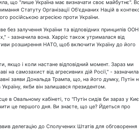
ила, що "лише Україна має визначати своє майбутнє". В
имання Статуту Організації Об'єднаних Націй в контекс
ого російською агресією проти України.
ве без залучення України та відповідних принципів ООН,
х," - зазначила вона. Харріс також утрималася від
ативи розширення НАТО, щоб включити Україну до його
ати, якщо і коли настане відповідний момент. Зараз ми
аві на самозахист від агресивних дій Росії," - зазначила
вні заяви Дональда Трампа, що, на його думку, Путін н
 Україну, якби він залишався президентом.
це в Овальному кабінеті, то "Путін сидів би зараз у Києв
нчити це першого дня. Ви знаєте, що це? Йдеться про
равив делегацію до Сполучених Штатів для обговорення