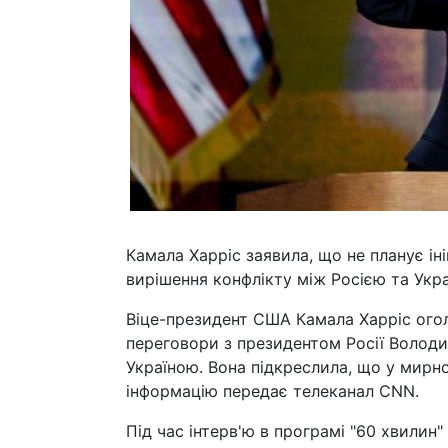
Камала Харріс заявила, що не планує ін
вирішення конфлікту між Росією та Укр
Віце-президент США Камала Харріс огол
переговори з президентом Росії Волод
Україною. Вона підкреслила, що у мирн
інформацію передає телеканал CNN.
Під час інтерв'ю в програмі "60 хвилин