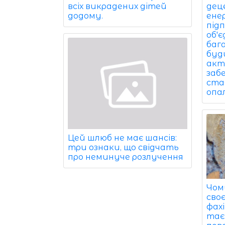
всіх викрадених дітей
дец
додому.
ене
під
об'
баг
буди
акт
заб
ста
опа
Цей шлюб не має шансів:
три ознаки, що свідчать
про неминуче розлучення
Чом
сво
фах
тає