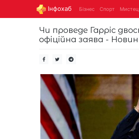
Інфохаб
Бізнес
Спорт
Мистец
Чи проведе Гарріс дво
офіційна заява - Новин