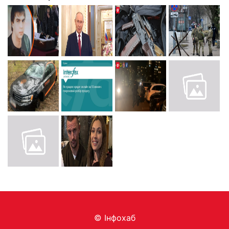
© Інфохаб