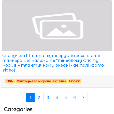
Сполучені Штати підтвердили захоплення
танкера, що належить "тіньовому флоту"
Росії, в Атлантичному океані - деталі (фото,
відео)
CNN
Міністерство оборони (Україна)
Екіпаж
1
2
3
4
5
6
7
Categories