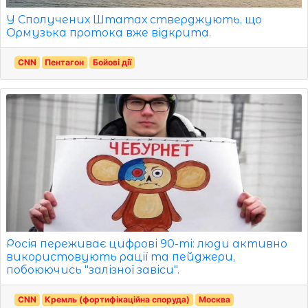
У Сполучених Штатах стверджують, що
Ормузька протока вже відкрита.
CNN
Пентагон
Бойові дії
Росія переживає цифрові 90-ті: люди активно
використовують рації та пейджери,
побоюючись "залізної завіси".
CNN
Кремль (фортифікаційна споруда)
Москва