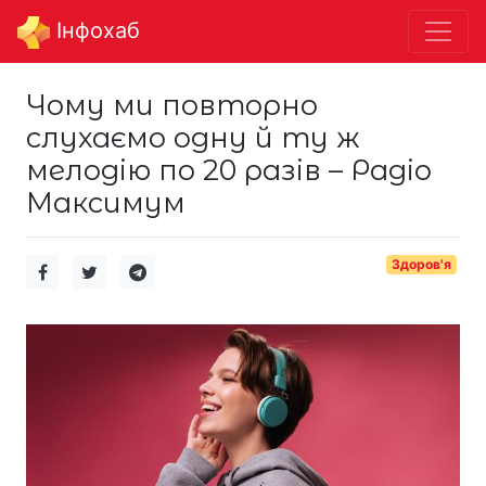
Інфохаб
Чому ми повторно
слухаємо одну й ту ж
мелодію по 20 разів – Радіо
Максимум
Здоров'я