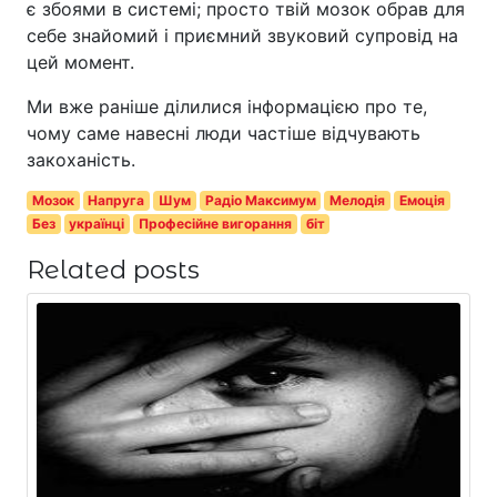
є збоями в системі; просто твій мозок обрав для
себе знайомий і приємний звуковий супровід на
цей момент.
Ми вже раніше ділилися інформацією про те,
чому саме навесні люди частіше відчувають
закоханість.
Мозок
Напруга
Шум
Радіо Максимум
Мелодія
Емоція
Без
українці
Професійне вигорання
біт
Related posts