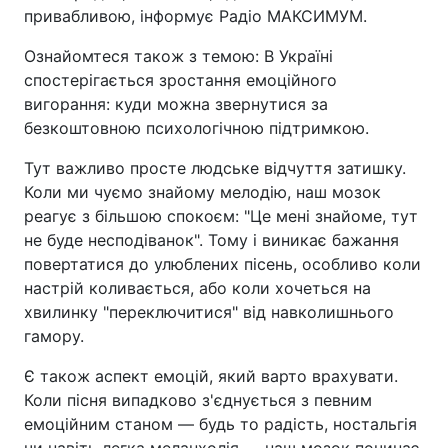
привабливою, інформує Радіо МАКСИМУМ.
Ознайомтеся також з темою: В Україні
спостерігається зростання емоційного
вигорання: куди можна звернутися за
безкоштовною психологічною підтримкою.
Тут важливо просте людське відчуття затишку.
Коли ми чуємо знайому мелодію, наш мозок
реагує з більшою спокоєм: "Це мені знайоме, тут
не буде несподіванок". Тому і виникає бажання
повертатися до улюблених пісень, особливо коли
настрій коливається, або коли хочеться на
хвилинку "переключитися" від навколишнього
гамору.
Є також аспект емоцій, який варто врахувати.
Коли пісня випадково з'єднується з певним
емоційним станом — будь то радість, ностальгія
чи навіть легка меланхолія — наш мозок починає