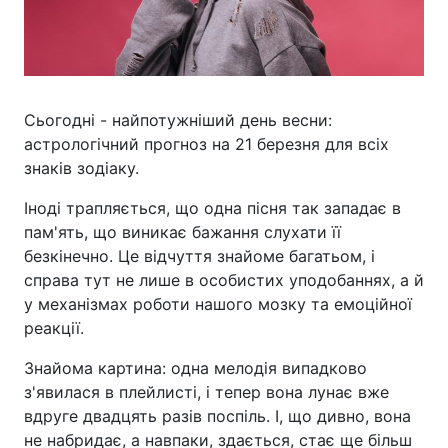
Сьогодні - найпотужніший день весни:
астрологічний прогноз на 21 березня для всіх
знаків зодіаку.
Іноді трапляється, що одна пісня так западає в
пам'ять, що виникає бажання слухати її
безкінечно. Це відчуття знайоме багатьом, і
справа тут не лише в особистих уподобаннях, а й
у механізмах роботи нашого мозку та емоційної
реакції.
Знайома картина: одна мелодія випадково
з'явилася в плейлисті, і тепер вона лунає вже
вдруге двадцять разів поспіль. І, що дивно, вона
не набридає, а навпаки, здається, стає ще більш