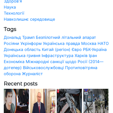
Здоров'я
Наука
Технології
Навколишнє середовище
Tags
Дональд Трамп
Безпілотний літальний апарат
Росіяни
Укрінформ
Українська правда
Москва
НАТО
Донецька область
Китай (регіон)
Євро
РБК-Україна
Українська гривня
Інфраструктура
Харків
Іран
Економіка
Міжнародні санкції щодо Росії (2014—
дотепер)
Військовослужбовці
Протиповітряна
оборона
Журналіст
Recent posts