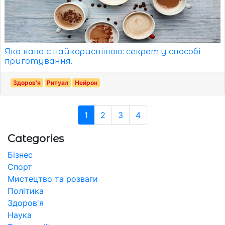
Яка кава є найкориснішою: секрет у способі
приготування.
Здоров'я
Ритуал
Нейрон
1
2
3
4
Categories
Бізнес
Спорт
Мистецтво та розваги
Політика
Здоров'я
Наука