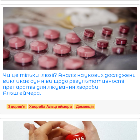
Чи це тільки ілюзії? Аналіз наукових досліджень
викликає сумніви щодо результативності
препаратів для лікування хвороби
Альцгеймера.
Здоров'я
Хвороба Альцгеймера
Деменція