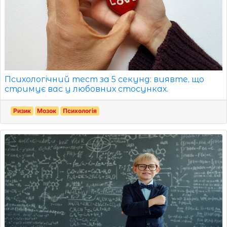
Психологічний тест за 5 секунд: виявте, що
стримує вас у любовних стосунках.
Ризик
Мозок
Психологія