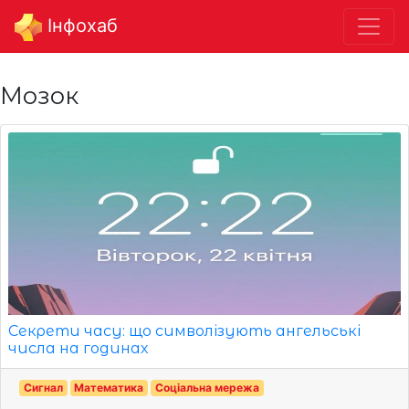
Інфохаб
Мозок
Секрети часу: що символізують ангельські
числа на годинах
Сигнал
Математика
Соціальна мережа