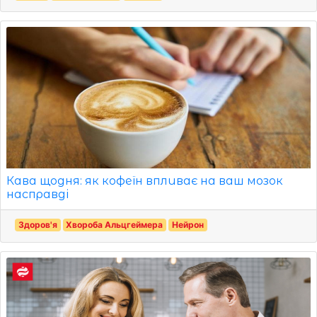
Кава щодня: як кофеїн впливає на ваш мозок
насправді
Здоров'я
Хвороба Альцгеймера
Нейрон