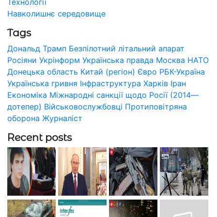
Технології
Навколишнє середовище
Tags
Дональд Трамп
Безпілотний літальний апарат
Росіяни
Укрінформ
Українська правда
Москва
НАТО
Донецька область
Китай (регіон)
Євро
РБК-Україна
Українська гривня
Інфраструктура
Харків
Іран
Економіка
Міжнародні санкції щодо Росії (2014—
дотепер)
Військовослужбовці
Протиповітряна
оборона
Журналіст
Recent posts