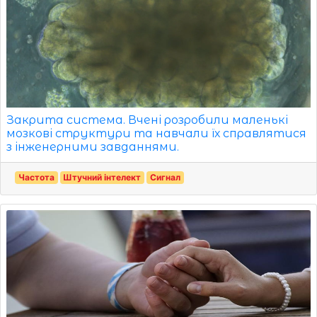
Закрита система. Вчені розробили маленькі
мозкові структури та навчали їх справлятися
з інженерними завданнями.
Частота
Штучний інтелект
Сигнал