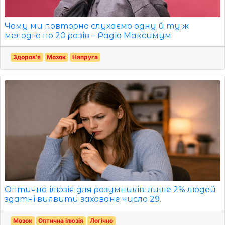
Чому ми повторно слухаємо одну й ту ж
мелодію по 20 разів – Радіо Максимум
Здоров'я
Мозок
Напруга
Оптична ілюзія для розумників: лише 2% людей
здатні виявити заховане число 29.
Мозок
Оптична ілюзія
Логічно