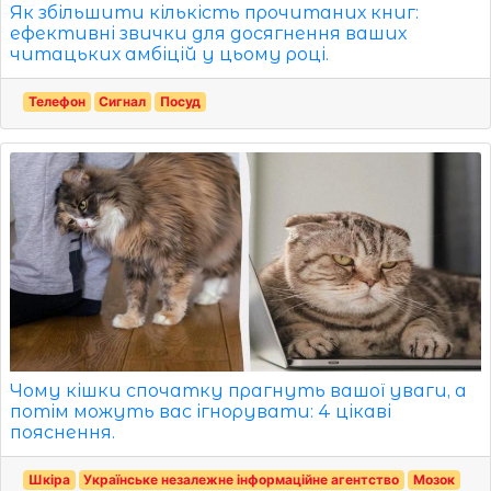
Як збільшити кількість прочитаних книг:
ефективні звички для досягнення ваших
читацьких амбіцій у цьому році.
Телефон
Сигнал
Посуд
Чому кішки спочатку прагнуть вашої уваги, а
потім можуть вас ігнорувати: 4 цікаві
пояснення.
Шкіра
Українське незалежне інформаційне агентство
Мозок