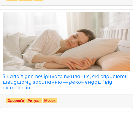
5 напоїв для вечірнього вживання, які сприяють
швидшому засипанню — рекомендації від
дієтологів.
Здоров'я
Ритуал
Мозок