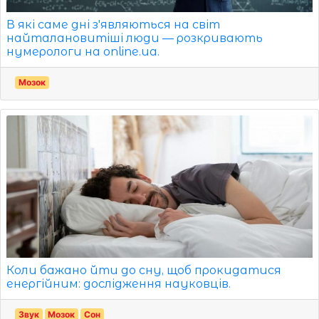
В які саме дні з'являються на світ
найталановитіші люди — розкривають
нумерологи на online.ua.
Мозок
Коли бажано йти до сну, щоб прокидатися
енергійним: дослідження науковців.
Звук
Мозок
Сон