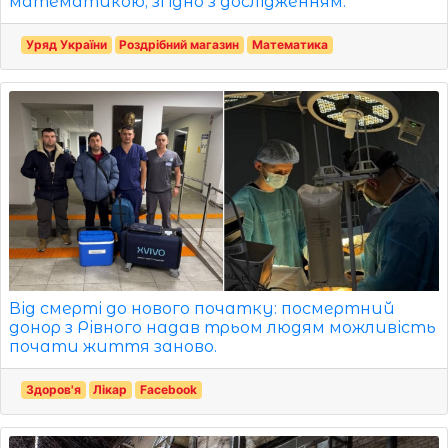
математикою, згідно з дослідженням.
Уряд України
Роздрібний магазин
Математика
Від смерті до нового початку: посмертний
донор з Рівного надав трьом людям можливість
почати життя заново.
Здоров'я
Лікар
Facebook