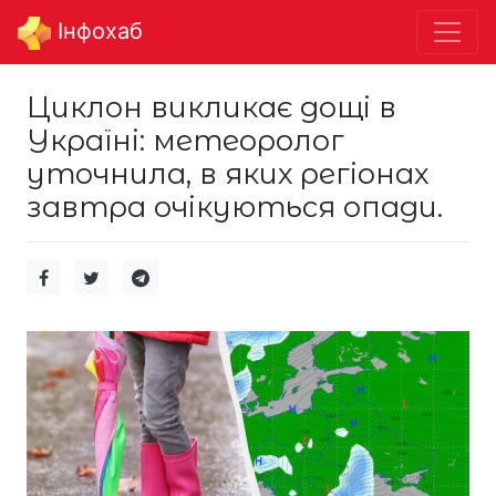
Інфохаб
Циклон викликає дощі в
Україні: метеоролог
уточнила, в яких регіонах
завтра очікуються опади.