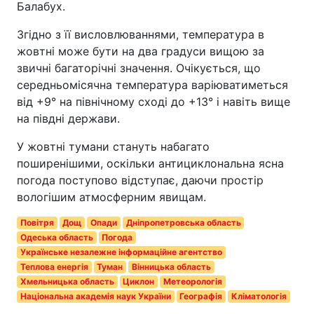
Балабух.
Згідно з її висловлюваннями, температура в
жовтні може бути на два градуси вищою за
звичні багаторічні значення. Очікується, що
середньомісячна температура варіюватиметься
від +9° на північному сході до +13° і навіть вище
на півдні держави.
У жовтні тумани стануть набагато
поширенішими, оскільки антициклональна ясна
погода поступово відступає, даючи простір
вологішим атмосферним явищам.
Повітря
Дощ
Опади
Дніпропетровська область
Одеська область
Погода
Українське незалежне інформаційне агентство
Теплова енергія
Туман
Вінницька область
Хмельницька область
Циклон
Метеорологія
Національна академія наук України
Географія
Кліматологія