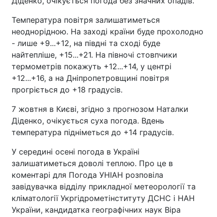
Діденко, очікується погода без значних опадів.
Температура повітря залишатиметься
неоднорідною. На заході країни буде прохолодно
- лише +9...+12, на півдні та сході буде
найтепліше, +15...+21. На півночі стовпчики
термометрів покажуть +12...+14, у центрі
+12...+16, а на Дніпропетровщині повітря
прогріється до +18 градусів.
7 жовтня в Києві, згідно з прогнозом Наталки
Діденко, очікується суха погода. Вдень
температура підніметься до +14 градусів.
У середині осені погода в Україні
залишатиметься доволі теплою. Про це в
коментарі для Погода УНІАН розповіла
завідувачка відділу прикладної метеорології та
кліматології Укргідрометінституту ДСНС і НАН
України, кандидатка географічних наук Віра