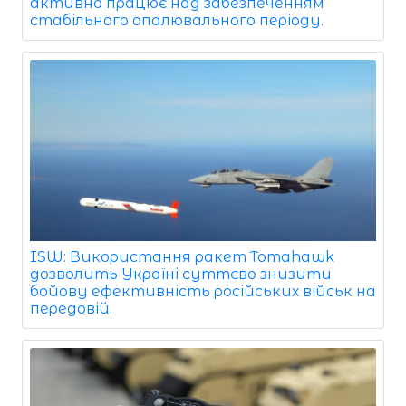
активно працює над забезпеченням
стабільного опалювального періоду.
ISW: Використання ракет Tomahawk
дозволить Україні суттєво знизити
бойову ефективність російських військ на
передовій.