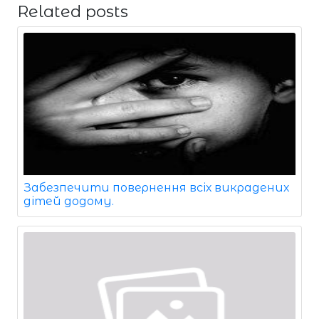
Related posts
Забезпечити повернення всіх викрадених
дітей додому.