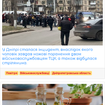
У Дніпрі сталася інцидент, внаслідок якого
чоловік завдав ножові поранення двом
військовослужбовцям ТЦК, а також відбулася
стрілянина.
Повітря
Військовослужбовці
Дніпропетровська область