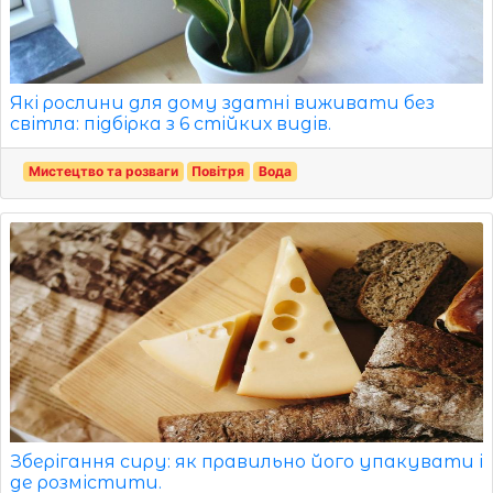
Які рослини для дому здатні виживати без
світла: підбірка з 6 стійких видів.
Мистецтво та розваги
Повітря
Вода
Зберігання сиру: як правильно його упакувати і
де розмістити.