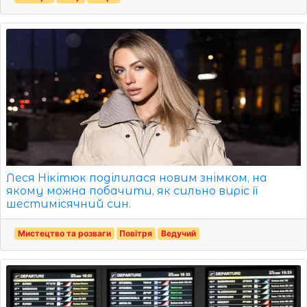
Леся Нікітюк поділилася новим знімком, на
якому можна побачити, як сильно виріс її
шестимісячний син.
Мистецтво та розваги
Повітря
Ведучий