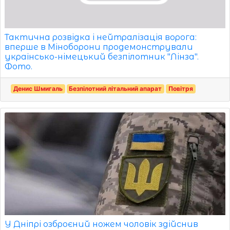
Тактична розвідка і нейтралізація ворога:
вперше в Міноборони продемонстрували
українсько-німецький безпілотник "Лінза".
Фото.
Денис Шмигаль
Безпілотний літальний апарат
Повітря
У Дніпрі озброєний ножем чоловік здійснив