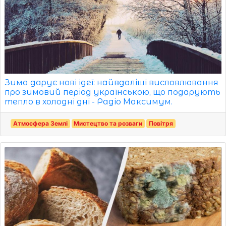
Зима дарує нові ідеї: найвдаліші висловлювання
про зимовий період українською, що подарують
тепло в холодні дні - Радіо Максимум.
Атмосфера Землі
Мистецтво та розваги
Повітря