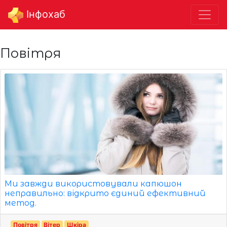
Інфохаб
Повітря
Ми завжди використовували капюшон
неправильно: відкрито єдиний ефективний
метод.
Повітря
Вітер
Шкіра