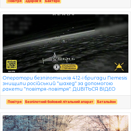
Повітря
Здоров'я
Бактерії
Оператори безпілотників 412-ї бригади Nemesis
знищили російський "шахед" за допомогою
ракети "повітря-повітря". ДИВІТЬСЯ ВІДЕО
Повітря
Безпілотний бойовий літальний апарат
Батальйон