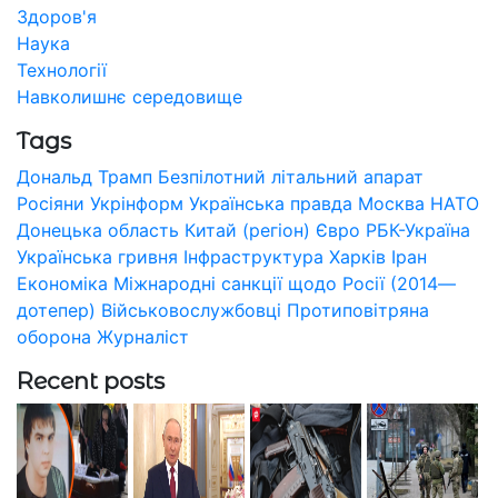
Здоров'я
Наука
Технології
Навколишнє середовище
Tags
Дональд Трамп
Безпілотний літальний апарат
Росіяни
Укрінформ
Українська правда
Москва
НАТО
Донецька область
Китай (регіон)
Євро
РБК-Україна
Українська гривня
Інфраструктура
Харків
Іран
Економіка
Міжнародні санкції щодо Росії (2014—
дотепер)
Військовослужбовці
Протиповітряна
оборона
Журналіст
Recent posts