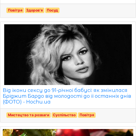
Повітря
Здоров'я
Посуд
Від ікони сексу до 91-річної бабусі: як змінилася
Бріджит Бардо від молодості до її останніх днів
(ФОТО) - Hochu.ua
Мистецтво та розваги
Суспільство
Повітря