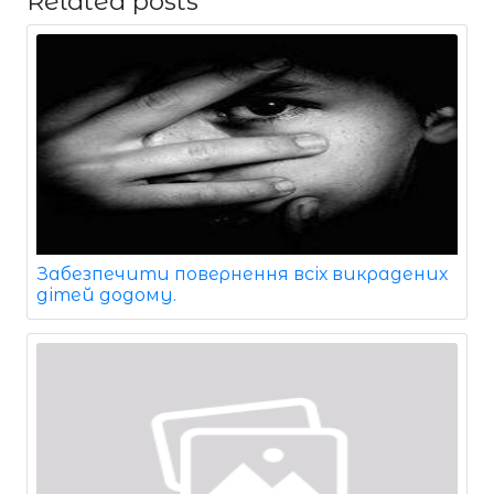
Related posts
Забезпечити повернення всіх викрадених
дітей додому.