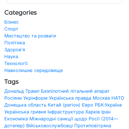
Categories
Бізнес
Спорт
Мистецтво та розваги
Політика
Здоров'я
Наука
Технології
Навколишнє середовище
Tags
Дональд Трамп
Безпілотний літальний апарат
Росіяни
Укрінформ
Українська правда
Москва
НАТО
Донецька область
Китай (регіон)
Євро
РБК-Україна
Українська гривня
Інфраструктура
Харків
Іран
Економіка
Міжнародні санкції щодо Росії (2014—
дотепер)
Військовослужбовці
Протиповітряна