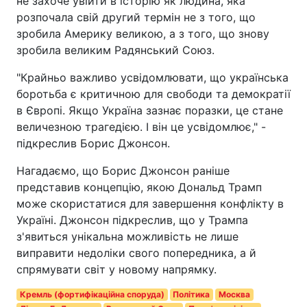
не захоче увійти в історію як людина, яка
розпочала свій другий термін не з того, що
зробила Америку великою, а з того, що знову
зробила великим Радянський Союз.
"Крайньо важливо усвідомлювати, що українська
боротьба є критичною для свободи та демократії
в Європі. Якщо Україна зазнає поразки, це стане
величезною трагедією. І він це усвідомлює," -
підкреслив Борис Джонсон.
Нагадаємо, що Борис Джонсон раніше
представив концепцію, якою Дональд Трамп
може скористатися для завершення конфлікту в
Україні. Джонсон підкреслив, що у Трампа
з'явиться унікальна можливість не лише
виправити недоліки свого попередника, а й
спрямувати світ у новому напрямку.
Кремль (фортифікаційна споруда)
Політика
Москва