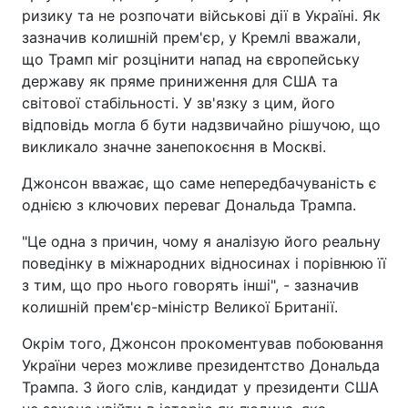
ризику та не розпочати військові дії в Україні. Як
зазначив колишній прем'єр, у Кремлі вважали,
що Трамп міг розцінити напад на європейську
державу як пряме приниження для США та
світової стабільності. У зв'язку з цим, його
відповідь могла б бути надзвичайно рішучою, що
викликало значне занепокоєння в Москві.
Джонсон вважає, що саме непередбачуваність є
однією з ключових переваг Дональда Трампа.
"Це одна з причин, чому я аналізую його реальну
поведінку в міжнародних відносинах і порівнюю її
з тим, що про нього говорять інші", - зазначив
колишній прем'єр-міністр Великої Британії.
Окрім того, Джонсон прокоментував побоювання
України через можливе президентство Дональда
Трампа. З його слів, кандидат у президенти США