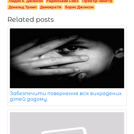
Ліндон Б. Джонсон
Радянський Союз
Прем'єр-міністр
Дональд Трамп
Демократія
Борис Джонсон
Related posts
Забезпечити повернення всіх викрадених
дітей додому.