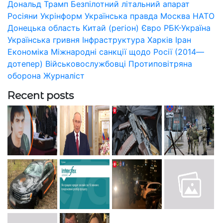
Дональд Трамп
Безпілотний літальний апарат
Росіяни
Укрінформ
Українська правда
Москва
НАТО
Донецька область
Китай (регіон)
Євро
РБК-Україна
Українська гривня
Інфраструктура
Харків
Іран
Економіка
Міжнародні санкції щодо Росії (2014—
дотепер)
Військовослужбовці
Протиповітряна
оборона
Журналіст
Recent posts