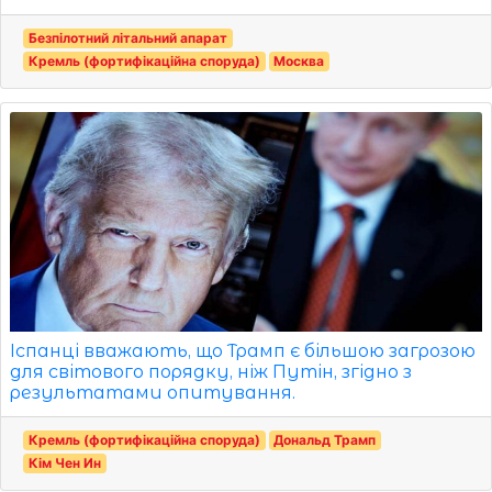
Безпілотний літальний апарат
Кремль (фортифікаційна споруда)
Москва
Іспанці вважають, що Трамп є більшою загрозою
для світового порядку, ніж Путін, згідно з
результатами опитування.
Кремль (фортифікаційна споруда)
Дональд Трамп
Кім Чен Ин