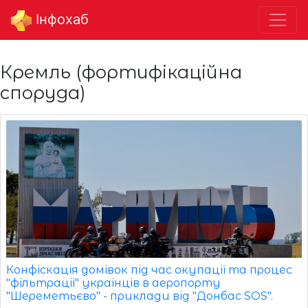
Інфохаб
Кремль (фортифікаційна
споруда)
Конфіскація домівок під час окупації та процес
"фільтрації" українців в аеропорту
"Шереметьєво" - приклади від "Донбас SOS".