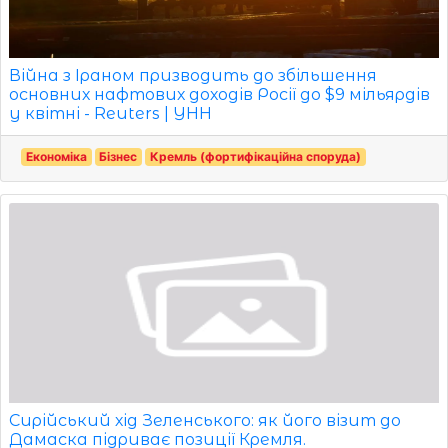
Війна з Іраном призводить до збільшення
основних нафтових доходів Росії до $9 мільярдів
у квітні - Reuters | УНН
Економіка
Бізнес
Кремль (фортифікаційна споруда)
Сирійський хід Зеленського: як його візит до
Дамаска підриває позиції Кремля.