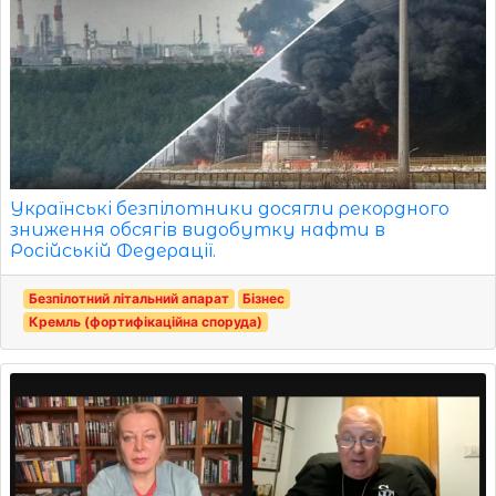
Українські безпілотники досягли рекордного
зниження обсягів видобутку нафти в
Російській Федерації.
Безпілотний літальний апарат
Бізнес
Кремль (фортифікаційна споруда)