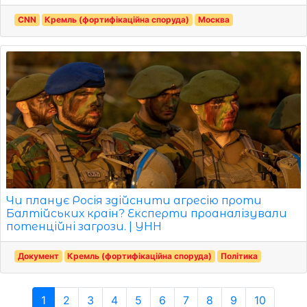
CNN
Кремль (фортифікаційна споруда)
Москва
Чи планує Росія здійснити агресію проти
Балтійських країн? Експерти проаналізували
потенційні загрози. | УНН
Документ
Кремль (фортифікаційна споруда)
Політика
1
2
3
4
5
6
7
8
9
10