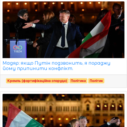
Мадяр: якщо Путін подзвонить, я пораджу
йому припинити конфлікт.
Кремль (фортифікаційна споруда)
Політика
Політик