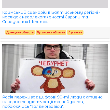
Кримський сценарій в Балтійському регіоні -
наслідок недалекоглядності Європи та
Сполучених Штатів.
Донецька область
Луганська область
Луганськ
Росія переживає цифрові 90-ті: люди активно
використовують рації та пейджери,
побоюючись "залізної завіси".