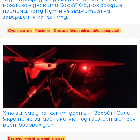
можливо відновити Союз?" Обухов розкрив
причини, чому Путін не зважиться на
завершення конфлікту.
Суспільство
Росіяни
Кремль (фортифікаційна споруда)
Хто виграє у конфлікті дронів — Збройні Сили
України чи загарбники: які події розгортаються
в зоні бойових дій?
Безпілотний літальний апарат