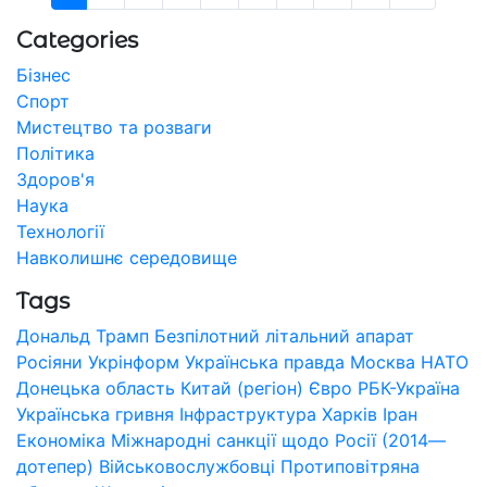
Categories
Бізнес
Спорт
Мистецтво та розваги
Політика
Здоров'я
Наука
Технології
Навколишнє середовище
Tags
Дональд Трамп
Безпілотний літальний апарат
Росіяни
Укрінформ
Українська правда
Москва
НАТО
Донецька область
Китай (регіон)
Євро
РБК-Україна
Українська гривня
Інфраструктура
Харків
Іран
Економіка
Міжнародні санкції щодо Росії (2014—
дотепер)
Військовослужбовці
Протиповітряна