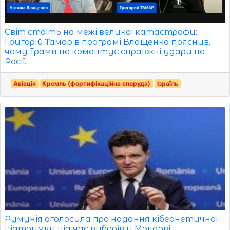
Світ стоїть на межі великої катастрофи:
Григорій Тамар в програмі Влащенка пояснив,
чому Трамп не коментує справжні удари по
Росії.
Авіація
Кремль (фортифікаційна споруда)
Ізраїль
Румунія оголосила про надання кібернетичної
підтримки під час виборів у Молдові.