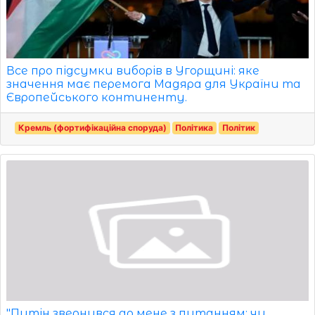
Все про підсумки виборів в Угорщині: яке
значення має перемога Мадяра для України та
Європейського континенту.
Кремль (фортифікаційна споруда)
Політика
Політик
"Путін звернувся до мене з питанням: чи