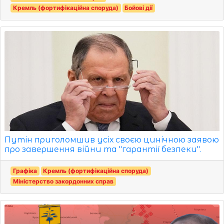
Кремль (фортифікаційна споруда)
Бойові дії
Путін приголомшив усіх своєю цинічною заявою
про завершення війни та "гарантії безпеки".
Графіка
Кремль (фортифікаційна споруда)
Міністерство закордонних справ