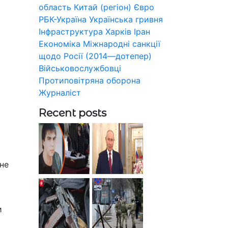
область
Китай (регіон)
Євро
РБК-Україна
Українська гривня
Інфраструктура
Харків
Іран
Економіка
Міжнародні санкції
щодо Росії (2014—дотепер)
Військовослужбовці
Протиповітряна оборона
Журналіст
Recent posts
не
и