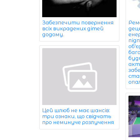
Забезпечити повернення
Рем
всіх викрадених дітей
дец
додому.
ене
під
об'
баг
буди
акт
заб
ста
опа
Цей шлюб не має шансів:
три ознаки, що свідчать
про неминуче розлучення