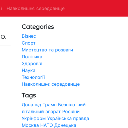
ї
Навколишнє середовище
Categories
о.
Бізнес
Спорт
Мистецтво та розваги
Політика
Здоров'я
Наука
Технології
Навколишнє середовище
Tags
Дональд Трамп
Безпілотний
літальний апарат
Росіяни
Укрінформ
Українська правда
Москва
НАТО
Донецька