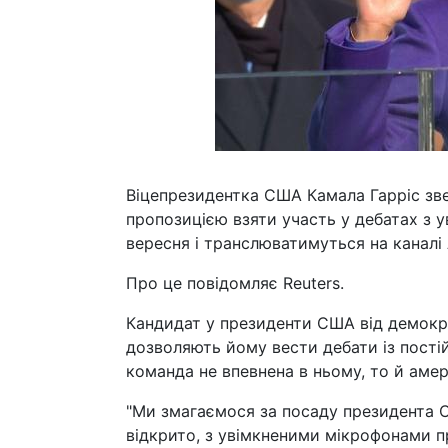
Віцепрезидентка США Камала Гарріс зв
пропозицією взяти участь у дебатах з у
вересня і транслюватимуться на каналі
Про це повідомляє Reuters.
Кандидат у президенти США від демокра
дозволяють йому вести дебати із пост
команда не впевнена в ньому, то й аме
"Ми змагаємося за посаду президента 
відкрито, з увімкненими мікрофонами про