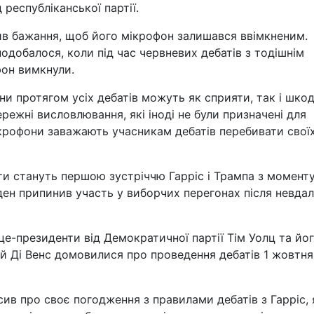
республіканської партії.
вив бажання, щоб його мікрофон залишався ввімкненим.
одобалося, коли під час червневих дебатів з тодішнім
он вимкнули.
они протягом усіх дебатів можуть як сприяти, так і шко
ежні висловлювання, які іноді не були призначені для
крофони заважають учасникам дебатів перебивати свої
ти стануть першою зустріччю Гарріс і Трампа з моменту
ен припинив участь у виборчих перегонах після невда
це-президенти від Демократичної партії Тім Уолц та йо
ей Ді Венс домовилися про проведення дебатів 1 жовтня
в про своє погодження з правилами дебатів з Гарріс, 