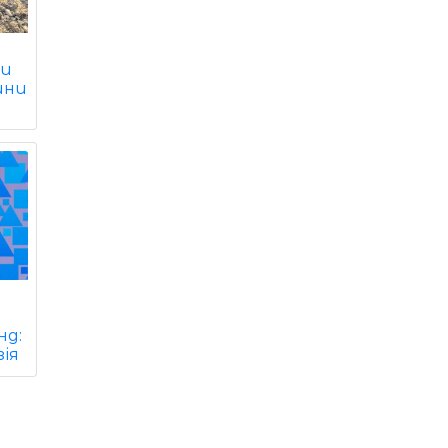
ти
ини
нд:
ія