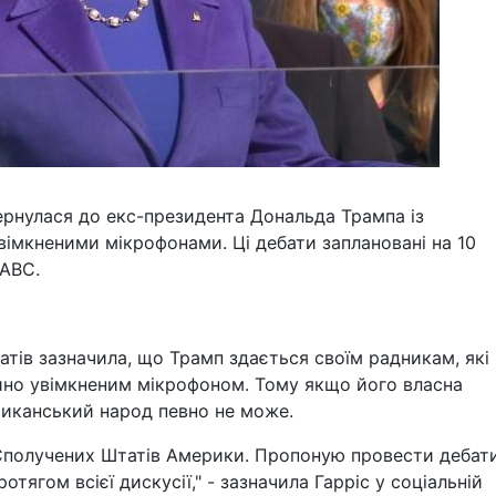
ернулася до екс-президента Дональда Трампа із
вімкненими мікрофонами. Ці дебати заплановані на 10
 ABC.
тів зазначила, що Трамп здається своїм радникам, які 
ійно увімкненим мікрофоном. Тому якщо його власна
риканський народ певно не може.
Сполучених Штатів Америки. Пропоную провести дебат
тягом всієї дискусії," - зазначила Гарріс у соціальній