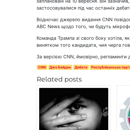
заплановані на 10 вересня. Він зазначив
застосовувалися під час останніх дебат
Водночас джерело видання CNN повідом
ABC News щодо того, чи будуть мікрофо
Команда Трампа зі свого боку хотіла, 
винятком того кандидата, чия черга гово
За версією CNN, ймовірно, регламенти д
CNN
Джо Байден
Дебати
Республіканська парт
Related posts