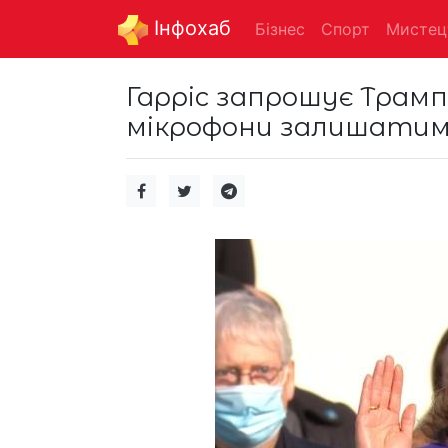
Інфохаб
Бізнес
Спорт
Мистец
Гарріс запрошує Трамп
мікрофони залишатим