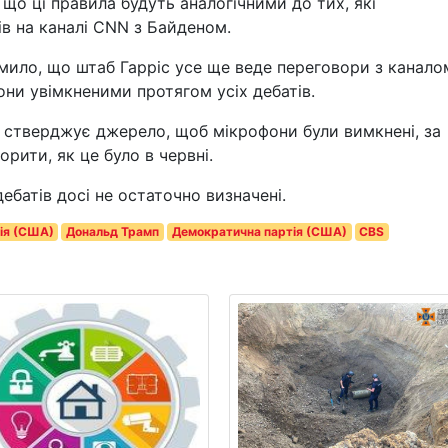
, що ці правила будуть аналогічними до тих, які
ів на каналі CNN з Байденом.
ило, що штаб Гарріс усе ще веде переговори з канало
ни увімкненими протягом усіх дебатів.
як стверджує джерело, щоб мікрофони були вимкнені, за
рити, як це було в червні.
ебатів досі не остаточно визначені.
ія (США)
Дональд Трамп
Демократична партія (США)
CBS