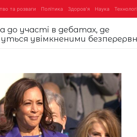
тво та розваги
Політика
Здоров'я
Наука
Технологі
а до участі в дебатах, де
уться увімкненими безперервн