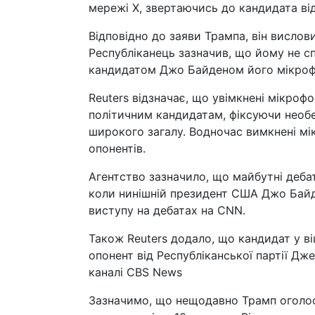
мережі Х, звертаючись до кандидата від 
Відповідно до заяви Трампа, він висло
Республіканець зазначив, що йому не сп
кандидатом Джо Байденом його мікроф
Reuters відзначає, що увімкнені мікроф
політичним кандидатам, фіксуючи необер
широкого загалу. Водночас вимкнені мі
опонентів.
Агентство зазначило, що майбутні деба
коли нинішній президент США Джо Байд
виступу на дебатах на CNN.
Також Reuters додало, що кандидат у ві
опонент від Республіканської партії Дж
каналі CBS News
Зазначимо, що нещодавно Трамп оголоси