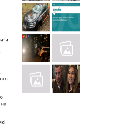
дити
х
,
лого
го
 на
які