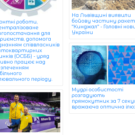
На Львівщині виявили
бойову частину раке
онтні роботи,
"Кинджал" - Головні нов
ентралізоване
України
ргопостачання для
приємств, допомога
єднанням співвласників
атоквартирних
нків (ОСББ) - уряд
ивно працює над
езпеченням
більного
лювального періоду.
Мудрі особистості
розгадують
прямокутник за 7 секу
вражаюча оптична ілюз