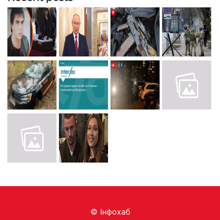
© Інфохаб