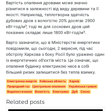
Вартість опалення дровами може значно
різнитися в залежності від виду деревини та її
якості. Наприклад, теплотворна здатність
дубових дров з вологістю 20% досягає 2900
кВт·год/м³, тоді як для соснових дров цей
показник складає лише 1800 кВт·год/м³.
Варто зазначити, що в Міністерстві енергетики
повідомили, що сьогодні, 2 вересня, під час
обстрілу Харкова з боку Росії було уражено один
із енергетичних об'єктів міста. Це означає, що
опалення будинку електрикою несе в собі
більший ризик залишитися без тепла взимку.
Електрична енергія
Київська область
Харків
Природний газ
Центральне опалення
Українська гривня
Водопостачання
Вологість
Електрика
Дуб
Сосна
Related posts