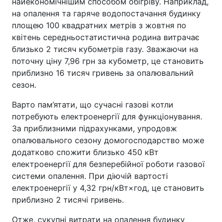
найекономічнішим способом обігріву. Наприклад,
на опалення та гаряче водопостачання будинку
площею 100 квадратних метрів з жовтня по
квітень середньостатистична родина витрачає
близько 2 тисяч кубометрів газу. Зважаючи на
поточну ціну 7,96 грн за кубометр, це становить
приблизно 16 тисяч гривень за опалювальний
сезон.
Варто пам’ятати, що сучасні газові котли
потребують електроенергії для функціонування.
За приблизними підрахунками, упродовж
опалювального сезону домогосподарство може
додатково спожити близько 450 кВт
електроенергії для безперебійної роботи газової
системи опалення. При діючій вартості
електроенергії у 4,32 грн/кВт×год, це становить
приблизно 2 тисячі гривень.
Отже, сукупні витрати на опалення будинку