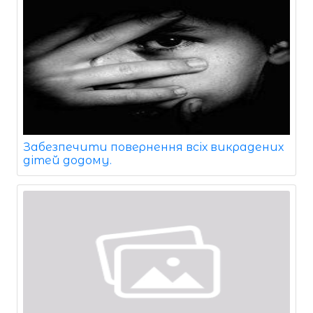
Забезпечити повернення всіх викрадених
дітей додому.