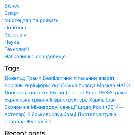
Бізнес
Спорт
Мистецтво та розваги
Політика
Здоров'я
Наука
Технології
Навколишнє середовище
Tags
Дональд Трамп
Безпілотний літальний апарат
Росіяни
Укрінформ
Українська правда
Москва
НАТО
Донецька область
Китай (регіон)
Євро
РБК-Україна
Українська гривня
Інфраструктура
Харків
Іран
Економіка
Міжнародні санкції щодо Росії (2014—
дотепер)
Військовослужбовці
Протиповітряна
оборона
Журналіст
Recent posts