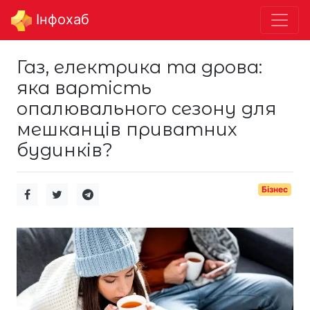
Інфохаб
Газ, електрика та дрова:
яка вартість
опалювального сезону для
мешканців приватних
будинків?
Бізнес