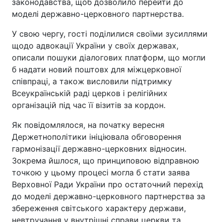
законодавства, щоб дозволило перейти до
моделі державно-церковного партнерства.
У свою чергу, гості поділилися своїми зусиллями
щодо адвокації України у своїх державах,
описали пошуки діалогових платформ, що могли
б надати новий поштовх для міжцерковної
співпраці, а також висловили підтримку
Всеукраїнській раді церков і релігійних
організацій під час її візитів за кордон.
Як повідомлялося, на початку вересня
Держетнополітики ініціювала обговорення
гармонізації державно-церковних відносин.
Зокрема йшлося, що принциповою відправною
точкою у цьому процесі могла б стати заява
Верховної Ради України про остаточний перехід
до моделі державно-церковного партнерства за
збереження світського характеру держави,
невтручання у внутрішні справи церкви та