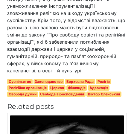
унеможливлення інструменталізації і
зловживання релігією на шкоду українському
суспільству. Крім того, у відомстві вважають, що
разом із цією заявою мають бути підготовлені
зміни до закону "Про свободу совісті та релігійні
організації", які б забезпечили поглиблення
взаємодії держави і церкви у соціальній,
гуманітарній, природо- та пам'яткоохоронній
сферах, у військовому та в'язничному
капеланстві, в освіті й культурі.
Суспільство
Законодавство
Верховна Рада
Релігія
Релігійна організація
Церква
Фінляндія
Адвокація
Свобода думки
Свобода віросповідання
Віктор Єленський
Related posts