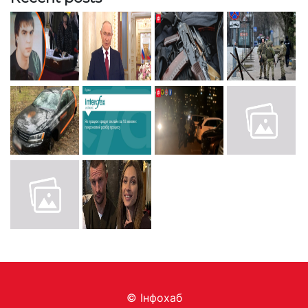
© Інфохаб