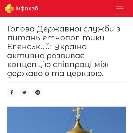
Інфохаб
Голова Державної служби з
питань етнополітики
Єленський: Україна
активно розвиває
концепцію співпраці між
державою та церквою.