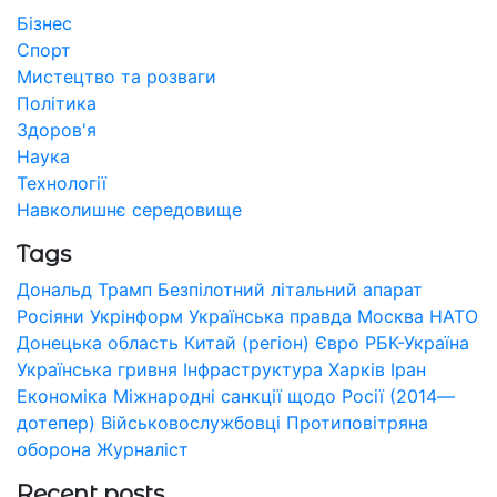
Бізнес
Спорт
Мистецтво та розваги
Політика
Здоров'я
Наука
Технології
Навколишнє середовище
Tags
Дональд Трамп
Безпілотний літальний апарат
Росіяни
Укрінформ
Українська правда
Москва
НАТО
Донецька область
Китай (регіон)
Євро
РБК-Україна
Українська гривня
Інфраструктура
Харків
Іран
Економіка
Міжнародні санкції щодо Росії (2014—
дотепер)
Військовослужбовці
Протиповітряна
оборона
Журналіст
Recent posts