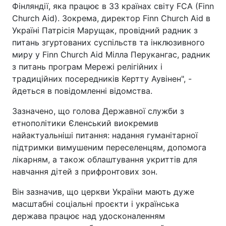
Фінляндії, яка працює в 33 країнах світу FCA (Finn
Church Aid). Зокрема, директор Finn Church Aid в
Україні Патрісія Марущак, провідний радник з
питань згуртованих суспільств та інклюзивного
миру у Finn Church Aid Мілла Перукангас, радник
з питань програм Мережі релігійних і
традиційних посередників Кертту Аувінен", -
йдеться в повідомленні відомства.
Зазначено, що голова Державної служби з
етнополітики Єленський виокремив
найактуальніші питання: надання гуманітарної
підтримки вимушеним переселенцям, допомога
лікарням, а також облаштування укриттів для
навчання дітей з прифронтових зон.
Він зазначив, що церкви України мають дуже
масштабні соціальні проєкти і українська
держава працює над удосконаленням