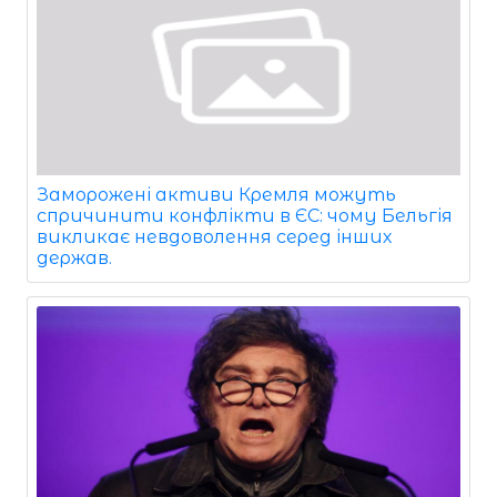
Заморожені активи Кремля можуть
спричинити конфлікти в ЄС: чому Бельгія
викликає невдоволення серед інших
держав.