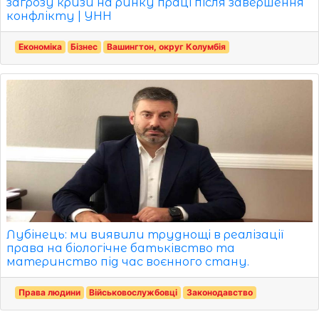
загрозу кризи на ринку праці після завершення
конфлікту | УНН
Економіка
Бізнес
Вашингтон, округ Колумбія
Лубінець: ми виявили труднощі в реалізації
права на біологічне батьківство та
материнство під час воєнного стану.
Права людини
Військовослужбовці
Законодавство