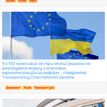
Бізнес
Італія
Євро
9 з 100 можливих: за три місяці Україна не
реалізувала жодну з ключових
євроінтеграційних реформ, - повідомляє
Transparency International Ukraine.
Документ
Львів
Прокуратура