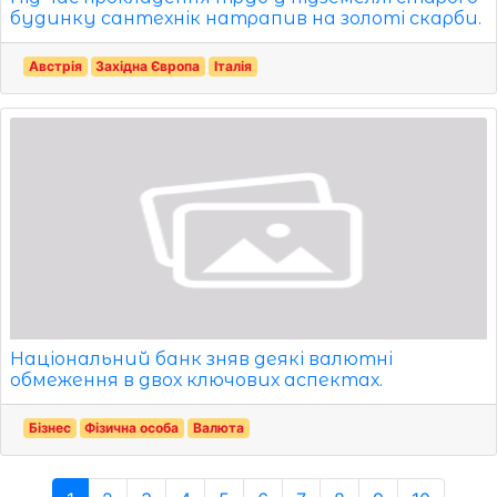
будинку сантехнік натрапив на золоті скарби.
Австрія
Західна Європа
Італія
Національний банк зняв деякі валютні
обмеження в двох ключових аспектах.
Бізнес
Фізична особа
Валюта