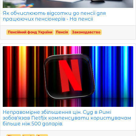
Як обчислюють відсотки до пенсії для
працюючих пенсіонерів - На пенсії
Пенсійний фонд України
Пенсія
Законодавство
Неправомірне збільшення цін. Суд в Римі
зобов'язав Netflix компенсувати користувачам
більше ніж 500 доларів.