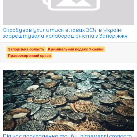
Спробував ухилитися в лавах ЗСУ: в Україні
заарештували колабораціоніста з Запоріжжя.
Запорізька область
Кримінальний кодекс України
Правоохоронний орган
Під час прокладення труб у підземеллі старого