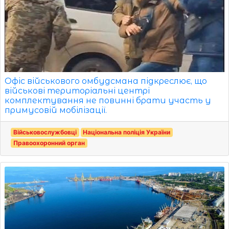
Офіс військового омбудсмана підкреслює, що
військові територіальні центрі
комплектування не повинні брати участь у
примусовій мобілізації.
Військовослужбовці
Національна поліція України
Правоохоронний орган