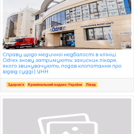
Справу щодо медичної недбалості в клініці
Odrex знову затримують: захисник лікаря,
якого звинувачують, подав клопотання про
відвід судді | УНН
Здоров'я
Кримінальний кодекс України
Лікар