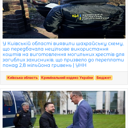
У Київській області виявили шахрайську схему,
що передбачала нецільове використання
коштів на виготовлення могильних хрестів для
загиблих захисників, що призвело до переплати
понад 2,8 мільйона гривень | УНН
Київська область
Кримінальний кодекс України
Бюджет