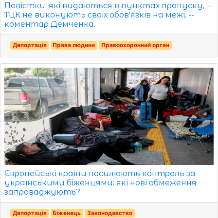
Повістки, які видаються в пунктах пропуску, --
ТЦК не виконують своїх обов'язків на межі, --
коментар Демченка.
Депортація
Права людини
Правоохоронний орган
Європейські країни посилюють контроль за
українськими біженцями: які нові обмеження
запроваджують?
Депортація
Біженець
Законодавство