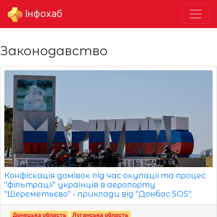
Інфохаб
Законодавство
Конфіскація домівок під час окупації та процес
"фільтрації" українців в аеропорту
"Шереметьєво" - приклади від "Донбас SOS".
Донецька область
Луганська область