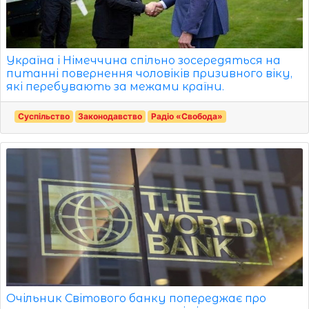
Україна і Німеччина спільно зосередяться на
питанні повернення чоловіків призивного віку,
які перебувають за межами країни.
Суспільство
Законодавство
Радіо «Свобода»
Очільник Світового банку попереджає про