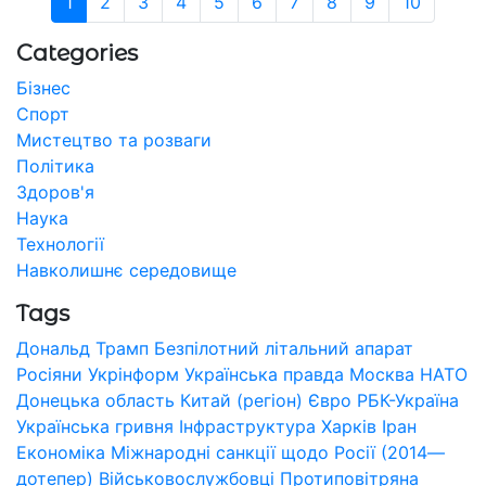
1
2
3
4
5
6
7
8
9
10
Categories
Бізнес
Спорт
Мистецтво та розваги
Політика
Здоров'я
Наука
Технології
Навколишнє середовище
Tags
Дональд Трамп
Безпілотний літальний апарат
Росіяни
Укрінформ
Українська правда
Москва
НАТО
Донецька область
Китай (регіон)
Євро
РБК-Україна
Українська гривня
Інфраструктура
Харків
Іран
Економіка
Міжнародні санкції щодо Росії (2014—
дотепер)
Військовослужбовці
Протиповітряна