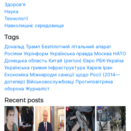
Здоров'я
Наука
Технології
Навколишнє середовище
Tags
Дональд Трамп
Безпілотний літальний апарат
Росіяни
Укрінформ
Українська правда
Москва
НАТО
Донецька область
Китай (регіон)
Євро
РБК-Україна
Українська гривня
Інфраструктура
Харків
Іран
Економіка
Міжнародні санкції щодо Росії (2014—
дотепер)
Військовослужбовці
Протиповітряна
оборона
Журналіст
Recent posts