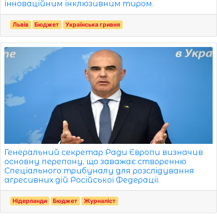
інноваційним інклюзивним тиром.
Львів
Бюджет
Українська гривня
Генеральний секретар Ради Європи визначив
основну перепону, що заважає створенню
Спеціального трибуналу для розслідування
агресивних дій Російської Федерації.
Нідерланди
Бюджет
Журналіст