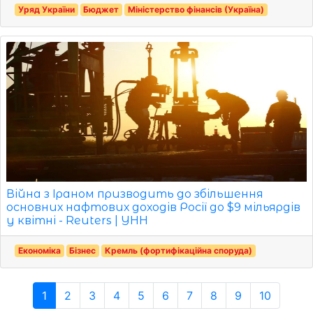
Уряд України
Бюджет
Міністерство фінансів (Україна)
Війна з Іраном призводить до збільшення
основних нафтових доходів Росії до $9 мільярдів
у квітні - Reuters | УНН
Економіка
Бізнес
Кремль (фортифікаційна споруда)
1
2
3
4
5
6
7
8
9
10