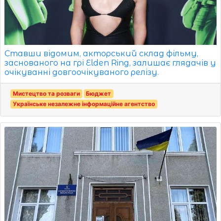
Ставши відомим, акторський склад фільму,
заснованого на грі Elden Ring, залишає глядачів у
очікуванні довгоочікуваного релізу.
Мистецтво та розваги
Бюджет
Українське незалежне інформаційне агентство