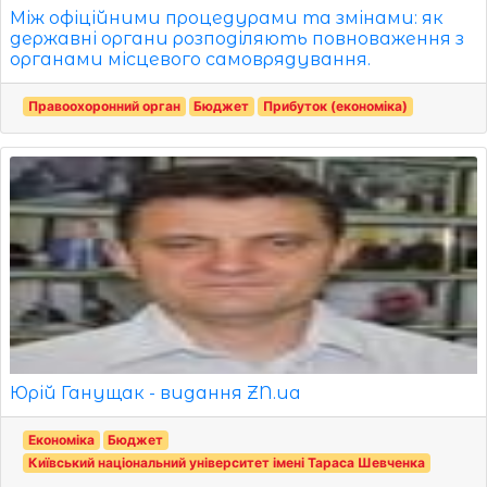
Між офіційними процедурами та змінами: як
державні органи розподіляють повноваження з
органами місцевого самоврядування.
Правоохоронний орган
Бюджет
Прибуток (економіка)
Юрій Ганущак - видання ZN.ua
Економіка
Бюджет
Київський національний університет імені Тараса Шевченка