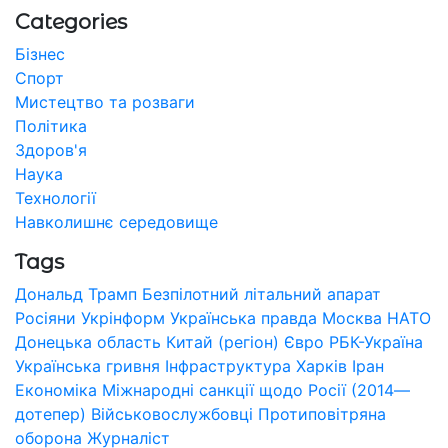
Categories
Бізнес
Спорт
Мистецтво та розваги
Політика
Здоров'я
Наука
Технології
Навколишнє середовище
Tags
Дональд Трамп
Безпілотний літальний апарат
Росіяни
Укрінформ
Українська правда
Москва
НАТО
Донецька область
Китай (регіон)
Євро
РБК-Україна
Українська гривня
Інфраструктура
Харків
Іран
Економіка
Міжнародні санкції щодо Росії (2014—
дотепер)
Військовослужбовці
Протиповітряна
оборона
Журналіст