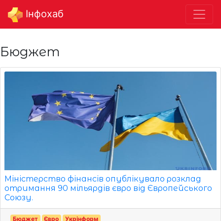
Інфохаб
Бюджет
Міністерство фінансів опублікувало розклад
отримання 90 мільярдів євро від Європейського
Союзу.
Бюджет
Євро
Укрінформ