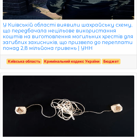
У Київській області виявили шахрайську схему,
що передбачала нецільове використання
коштів на виготовлення могильних хрестів для
загиблих захисників, що призвело до переплати
понад 2,8 мільйона гривень | УНН
Київська область
Кримінальний кодекс України
Бюджет