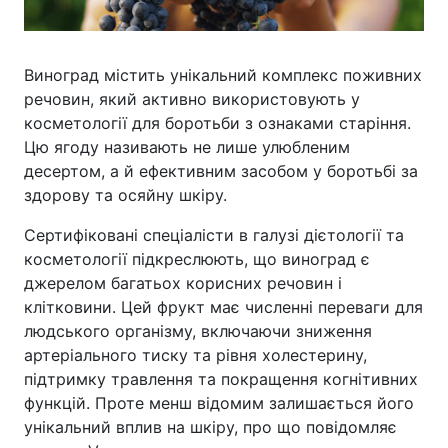
Виноград містить унікальний комплекс поживних
речовин, який активно використовують у
косметології для боротьби з ознаками старіння.
Цю ягоду називають не лише улюбленим
десертом, а й ефективним засобом у боротьбі за
здорову та осяйну шкіру.
Сертифіковані спеціалісти в галузі дієтології та
косметології підкреслюють, що виноград є
джерелом багатьох корисних речовин і
клітковини. Цей фрукт має численні переваги для
людського організму, включаючи зниження
артеріального тиску та рівня холестерину,
підтримку травлення та покращення когнітивних
функцій. Проте менш відомим залишається його
унікальний вплив на шкіру, про що повідомляє