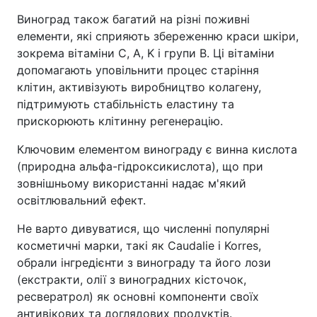
Виноград також багатий на різні поживні
елементи, які сприяють збереженню краси шкіри,
зокрема вітаміни C, A, K і групи B. Ці вітаміни
допомагають уповільнити процес старіння
клітин, активізують виробництво колагену,
підтримують стабільність еластину та
прискорюють клітинну регенерацію.
Ключовим елементом винограду є винна кислота
(природна альфа-гідроксикислота), що при
зовнішньому використанні надає м'який
освітлювальний ефект.
Не варто дивуватися, що численні популярні
косметичні марки, такі як Caudalie і Korres,
обрали інгредієнти з винограду та його лози
(екстракти, олії з виноградних кісточок,
ресвератрол) як основні компоненти своїх
антивікових та доглядових продуктів.