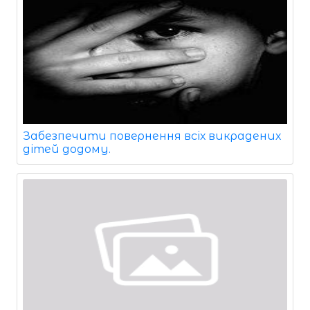
Забезпечити повернення всіх викрадених
дітей додому.