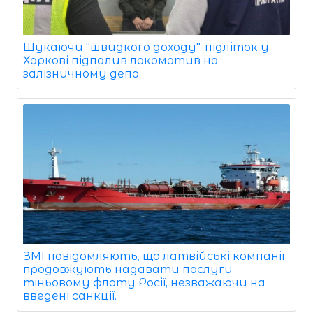
Шукаючи "швидкого доходу", підліток у
Харкові підпалив локомотив на
залізничному депо.
ЗМІ повідомляють, що латвійські компанії
продовжують надавати послуги
тіньовому флоту Росії, незважаючи на
введені санкції.