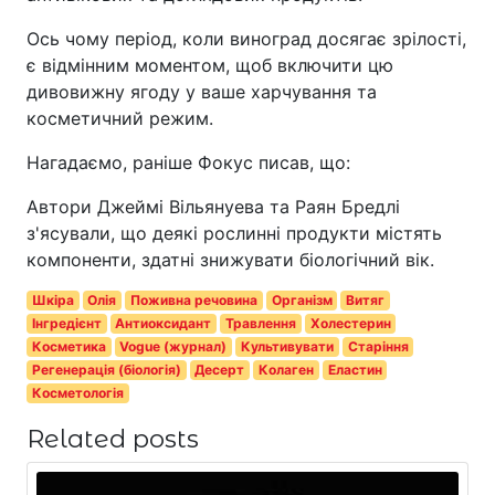
Ось чому період, коли виноград досягає зрілості,
є відмінним моментом, щоб включити цю
дивовижну ягоду у ваше харчування та
косметичний режим.
Нагадаємо, раніше Фокус писав, що:
Автори Джеймі Вільянуева та Раян Бредлі
з'ясували, що деякі рослинні продукти містять
компоненти, здатні знижувати біологічний вік.
Шкіра
Олія
Поживна речовина
Організм
Витяг
Інгредієнт
Антиоксидант
Травлення
Холестерин
Косметика
Vogue (журнал)
Культивувати
Старіння
Регенерація (біологія)
Десерт
Колаген
Еластин
Косметологія
Related posts