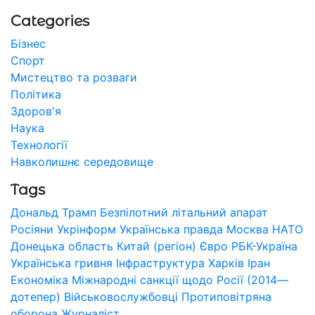
Categories
Бізнес
Спорт
Мистецтво та розваги
Політика
Здоров'я
Наука
Технології
Навколишнє середовище
Tags
Дональд Трамп
Безпілотний літальний апарат
Росіяни
Укрінформ
Українська правда
Москва
НАТО
Донецька область
Китай (регіон)
Євро
РБК-Україна
Українська гривня
Інфраструктура
Харків
Іран
Економіка
Міжнародні санкції щодо Росії (2014—
дотепер)
Військовослужбовці
Протиповітряна
оборона
Журналіст