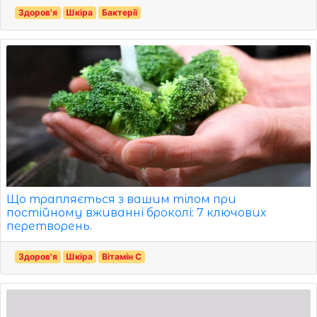
Здоров'я
Шкіра
Бактерії
Що трапляється з вашим тілом при
постійному вживанні броколі: 7 ключових
перетворень.
Здоров'я
Шкіра
Вітамін С