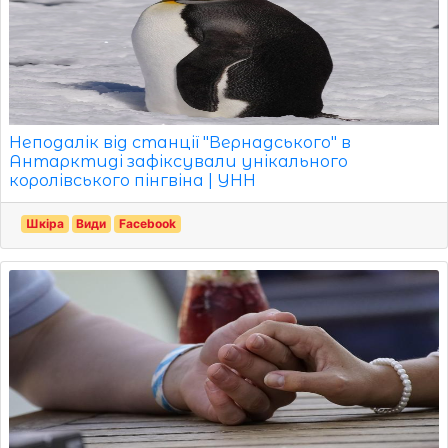
Неподалік від станції "Вернадського" в
Антарктиді зафіксували унікального
королівського пінгвіна | УНН
Шкіра
Види
Facebook