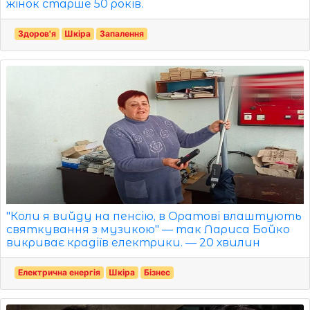
жінок старше 50 років.
Здоров'я
Шкіра
Запалення
"Коли я вийду на пенсію, в Оратові влаштують
святкування з музикою" — так Лариса Бойко
викриває крадіїв електрики. — 20 хвилин
Електрична енергія
Шкіра
Бізнес