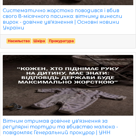
Систематично жорстоко поводився і вбив
свого 8-місячного пасинка: вітчиму винесли
вирок - довічне ув'язнення | Основні новини
України
Насильство
Шкіра
Прокуратура
Вітчим отримав довічне ув'язнення за
регулярні тортури та вбивство малюка -
повідомляє Генеральний прокурор | УНН