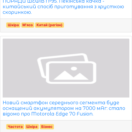
ПОРАДИ ШЕФІВ №95. Пекінська качка -
китайський спосіб приготування з хрусткою
скоринкою.
Шкіра
М'ясо
Китай (регіон)
Новий смартфон середнього сегмента буде
оснащений акумулятором на 7000 мАг: стало
відомо про Motorola Edge 70 Fusion.
Частота
Шкіра
Бізнес