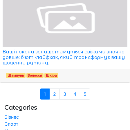
Ваші локони залишатимуться свіжими значно
довше: бʼюті-лайфхак, який трансформує вашу
щоденну рутину.
Шампунь
Волосся
Шкіра
1
2
3
4
5
Categories
Бізнес
Спорт