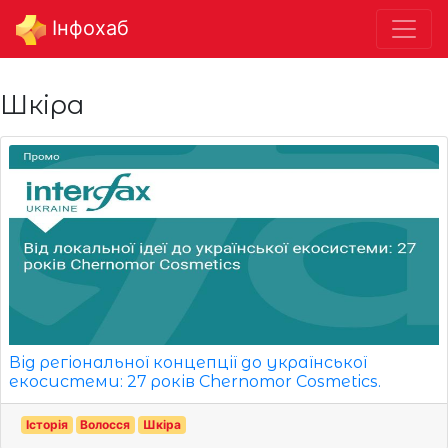
Інфохаб
Шкіра
Від регіональної концепції до української
екосистеми: 27 років Chernomor Cosmetics.
Історія
Волосся
Шкіра