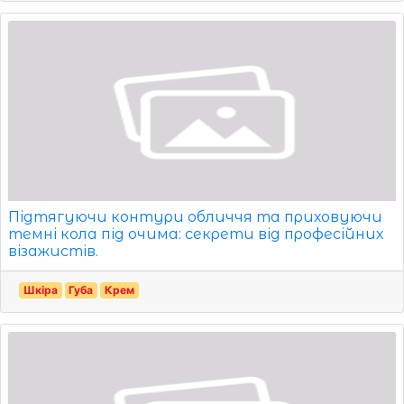
Підтягуючи контури обличчя та приховуючи
темні кола під очима: секрети від професійних
візажистів.
Шкіра
Губа
Крем