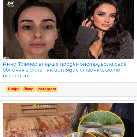
Анна Трінчер вперше продемонструвала своє
обличчя з акне - як виглядає співачка, фото
всередині.
Шкіра
Лікар
Instagram