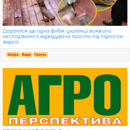
Додалася ще одна фобія: українці виявили
несподіваного відвідувача просто під підлогою
(відео)
Шкіра
Види
Гризун