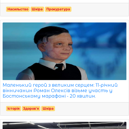
Насильство
Шкіра
Прокуратура
Маленький герой з великим серцем: 11-річний
вінничанин Роман Олексів візьме участь у
Бостонському марафоні - 20 хвилин.
Історія
Здоров'я
Шкіра