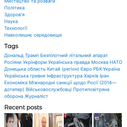
Мистецтво та розваги
Політика
Здоров'я
Наука
Технології
Навколишнє середовище
Tags
Дональд Трамп
Безпілотний літальний апарат
Росіяни
Укрінформ
Українська правда
Москва
НАТО
Донецька область
Китай (регіон)
Євро
РБК-Україна
Українська гривня
Інфраструктура
Харків
Іран
Економіка
Міжнародні санкції щодо Росії (2014—
дотепер)
Військовослужбовці
Протиповітряна
оборона
Журналіст
Recent posts