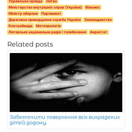
Українська правда
Литва
Міністерство внутрішніх справ (Україна)
Вільнюс
Міністр оборони
Парламент
Державна прикордонна служба України
Законодавство
Контрабанда
Метеорологія
Литовське національне радіо і телебачення
Аеростат
Related posts
Забезпечити повернення всіх викрадених
дітей додому.