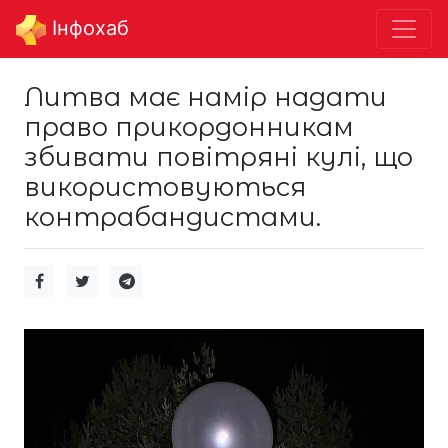
Інфохаб
Литва має намір надати
право прикордонникам
збивати повітряні кулі, що
використовуються
контрабандистами.