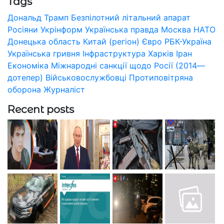
Tags
Дональд Трамп
Безпілотний літальний апарат
Росіяни
Укрінформ
Українська правда
Москва
НАТО
Донецька область
Китай (регіон)
Євро
РБК-Україна
Українська гривня
Інфраструктура
Харків
Іран
Економіка
Міжнародні санкції щодо Росії (2014—
дотепер)
Військовослужбовці
Протиповітряна
оборона
Журналіст
Recent posts