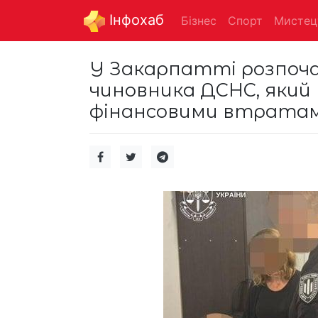
Інфохаб
Бізнес
Спорт
Мистец
У Закарпатті розпоча
чиновника ДСНС, який
фінансовими втратами 