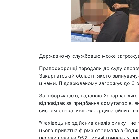
Державному службовцю може загрожуват
Правоохоронці передали до суду справ
Закарпатській області, якого звинувачу
цінами. Підозрюваному загрожує до 6 ро
За інформацією, наданою Закарпатсько
відповідав за придбання комутаторів, я
систем оперативно-координаційних цен
"Фахівець не здійснив аналіз ринку і не
цього приватна фірма отримала з бюдже
перевищена на 952 тисячі гривень у пор