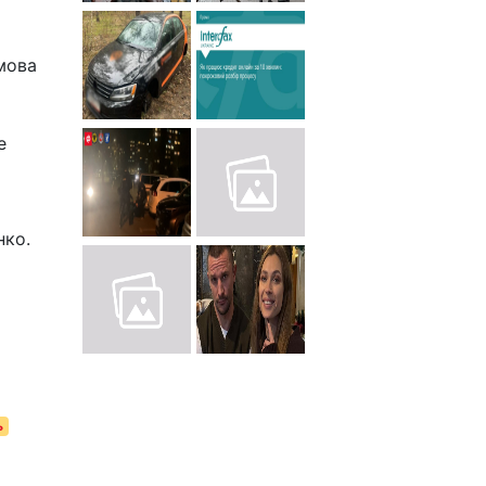
мова
е
нко.
ь