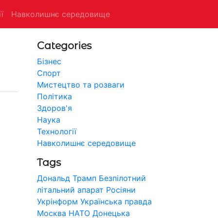
ї
Навколишнє середовище
Categories
Бізнес
Спорт
Мистецтво та розваги
Політика
Здоров'я
Наука
Технології
Навколишнє середовище
Tags
Дональд Трамп
Безпілотний
літальний апарат
Росіяни
Укрінформ
Українська правда
Москва
НАТО
Донецька