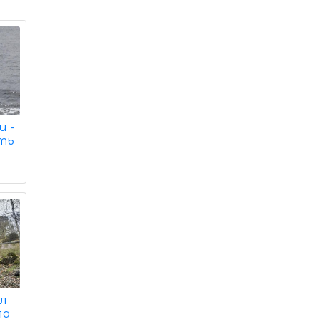
и -
ть
ил
ла