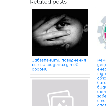
Related posts
Забезпечити повернення
Рем
всіх викрадених дітей
дец
додому.
ене
під
об'
баг
буди
акт
заб
ста
опа