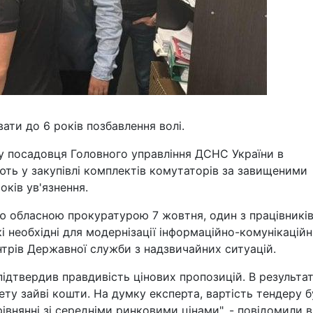
и до 6 років позбавлення волі.
у посадовця Головного управління ДСНС України в
ють у закупівлі комплектів комутаторів за завищеними
ків ув'язнення.
ю обласною прокуратурою 7 жовтня, один з працівникі
кі необхідні для модернізації інформаційно-комунікацій
трів Державної служби з надзвичайних ситуацій.
 підтвердив правдивість цінових пропозицій. В результат
ту зайві кошти. На думку експерта, вартість тендеру б
івнянні зі середніми ринковими цінами", - повідомили в