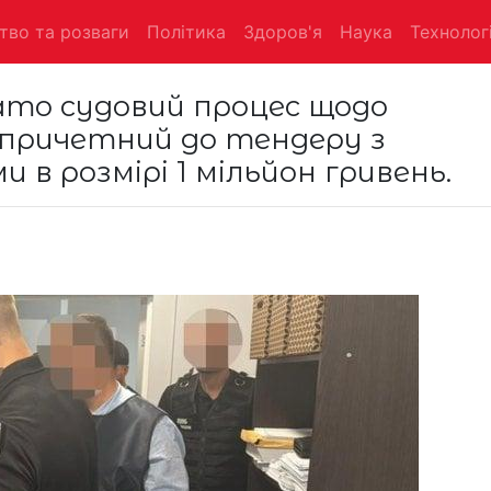
тво та розваги
Політика
Здоров'я
Наука
Технологі
то судовий процес щодо
 причетний до тендеру з
в розмірі 1 мільйон гривень.