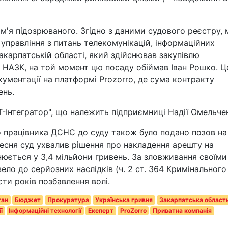
м'я підозрюваного. Згідно з даними судового реєстру, 
управління з питань телекомунікацій, інформаційних
акарпатській області, який здійснював закупівлю
є НАЗК, на той момент цю посаду обіймав Іван Рошко. Ц
ументації на платформі Prozorro, де сума контракту
ень.
Т-Інтегратор", що належить підприємниці Надії Омельче
 працівника ДСНС до суду також було подано позов на
ресня суд ухвалив рішення про накладення арешту на
нюється у 3,4 мільйони гривень. За зловживання своїми
о до серйозних наслідків (ч. 2 ст. 364 Кримінального
ти років позбавлення волі.
ган
Бюджет
Прокуратура
Українська гривня
Закарпатська област
ї
Інформаційні технології
Експерт
ProZorro
Приватна компанія