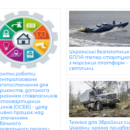
Українські безпілотник
БПЛА тепер стартую
з морських платформ -
світлини.
онтні роботи,
ентралізоване
ргопостачання для
приємств, допомога
єднанням співвласників
атоквартирних
нків (ОСББ) - уряд
ивно працює над
езпеченням
Техніка для Збройних с
більного
України: країна придба
лювального періоду.