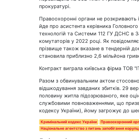
прокуратурі.
Правоохоронні органи не розкривають і
йде про асистента керівника Головного 
технологій та Системи 112 ГУ ДСНС в З
комутаторів у 2022 році. Як повідомля
прізвище також вказане в тендерній док
становила приблизно 2,6 мільйона грив
Контракт виграла київська фірма ТОВ "І
Разом з обвинувальним актом стосовно
відшкодування завданих збитків. 29 ве
половину житла підозрюваного, яке оці
службовими повноваженнями, що призвел
кодексу України), йому загрожує до шес
Кримінальний кодекс України
Правоохоронний ор
Національне агентство з питань запобігання корупці