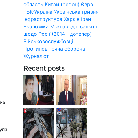
область
Китай (регіон)
Євро
РБК-Україна
Українська гривня
Інфраструктура
Харків
Іран
Економіка
Міжнародні санкції
щодо Росії (2014—дотепер)
Військовослужбовці
Протиповітряна оборона
Журналіст
Recent posts
в
них
і
ула