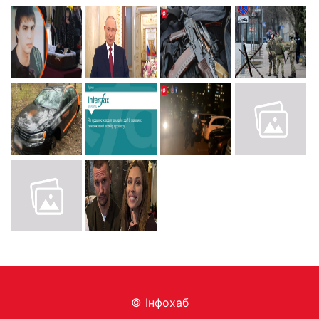
© Інфохаб