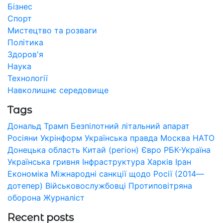
Бізнес
Спорт
Мистецтво та розваги
Політика
Здоров'я
Наука
Технології
Навколишнє середовище
Tags
Дональд Трамп
Безпілотний літальний апарат
Росіяни
Укрінформ
Українська правда
Москва
НАТО
Донецька область
Китай (регіон)
Євро
РБК-Україна
Українська гривня
Інфраструктура
Харків
Іран
Економіка
Міжнародні санкції щодо Росії (2014—
дотепер)
Військовослужбовці
Протиповітряна
оборона
Журналіст
Recent posts