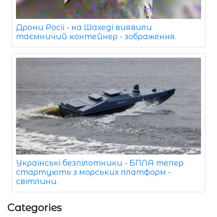
Дрони Росії - на Шахеді виявили
таємничий контейнер - зображення.
Українські безпілотники - БПЛА тепер
стартують з морських платформ -
світлини.
Categories