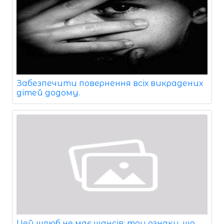
Забезпечити повернення всіх викрадених
дітей додому.
Цей шлюб не має шансів: три ознаки, що