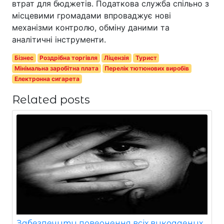
втрат для бюджетів. Податкова служба спільно з
місцевими громадами впроваджує нові
механізми контролю, обміну даними та
аналітичні інструменти.
Бізнес
Роздрібна торгівля
Ліцензія
Турист
Мінімальна заробітна плата
Перелік тютюнових виробів
Електронна сигарета
Related posts
Забезпечити повернення всіх викрадених