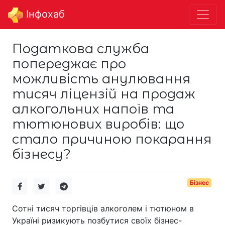
Інфохаб
Податкова служба
попереджає про
можливість анулювання
тисяч ліцензій на продаж
алкогольних напоїв та
тютюнових виробів: що
стало причиною покарання
бізнесу?
Бізнес
Сотні тисяч торгівців алкоголем і тютюном в
Україні ризикують позбутися своїх бізнес-