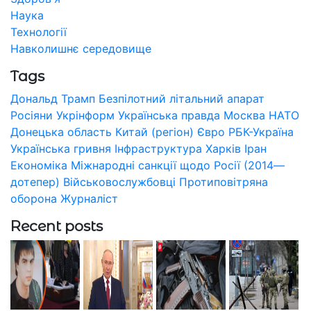
Наука
Технології
Навколишнє середовище
Tags
Дональд Трамп
Безпілотний літальний апарат
Росіяни
Укрінформ
Українська правда
Москва
НАТО
Донецька область
Китай (регіон)
Євро
РБК-Україна
Українська гривня
Інфраструктура
Харків
Іран
Економіка
Міжнародні санкції щодо Росії (2014—
дотепер)
Військовослужбовці
Протиповітряна
оборона
Журналіст
Recent posts