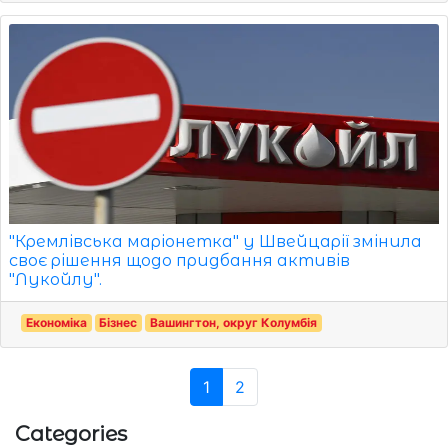
"Кремлівська маріонетка" у Швейцарії змінила
своє рішення щодо придбання активів
"Лукойлу".
Економіка
Бізнес
Вашингтон, округ Колумбія
1
2
Categories