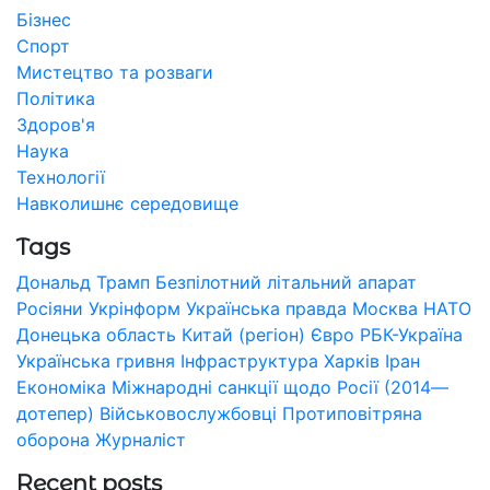
Бізнес
Спорт
Мистецтво та розваги
Політика
Здоров'я
Наука
Технології
Навколишнє середовище
Tags
Дональд Трамп
Безпілотний літальний апарат
Росіяни
Укрінформ
Українська правда
Москва
НАТО
Донецька область
Китай (регіон)
Євро
РБК-Україна
Українська гривня
Інфраструктура
Харків
Іран
Економіка
Міжнародні санкції щодо Росії (2014—
дотепер)
Військовослужбовці
Протиповітряна
оборона
Журналіст
Recent posts