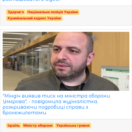
Здоров'я
Національна поліція України
Кримінальний кодекс України
"Міндіч виявив тиск на міністра оборони
Умєрова", - повідомила журналістка,
розкриваючи подробиці справи з
бронежилетами.
Ізраїль
Міністр оборони
Українська гривня