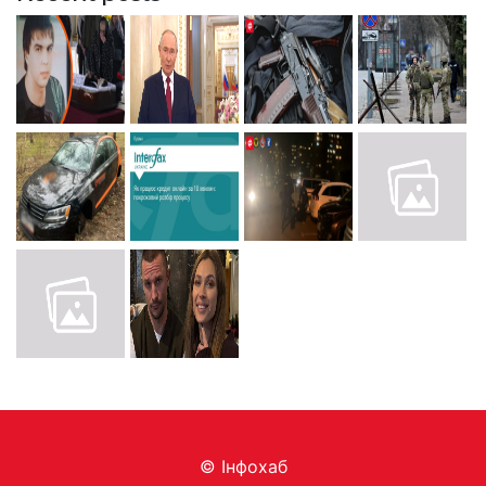
© Інфохаб