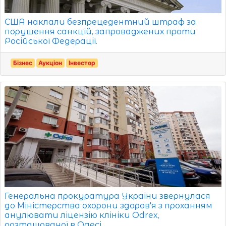
США наклали безпрецедентний штраф за
порушення санкцій, запроваджених проти
Російської Федерації.
Бізнес
Аукціон
Інвестор
Генеральна прокуратура України звернулася
до Міністерства охорони здоров'я з проханням
анулювати ліцензію клініки Odrex,
розташованої в Одесі.