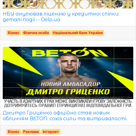
НБУ анулював ліцензію у кредитної спілки:
деталі події -- Delo.ua
Бізнес
Фізична особа
Національний банк України
Дмитро Гриценко офіційно став новим
обличчям BETON: союз сили та витривалості.
Бізнес
Реклама
Інтернет