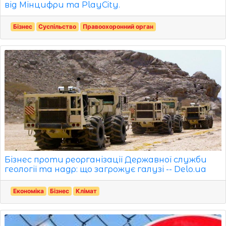
від Мінцифри та PlayCity.
Бізнес
Суспільство
Правоохоронний орган
Бізнес проти реорганізації Державної служби
геології та надр: що загрожує галузі -- Delo.ua
Економіка
Бізнес
Клімат