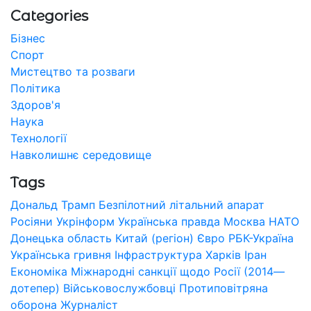
Categories
Бізнес
Спорт
Мистецтво та розваги
Політика
Здоров'я
Наука
Технології
Навколишнє середовище
Tags
Дональд Трамп
Безпілотний літальний апарат
Росіяни
Укрінформ
Українська правда
Москва
НАТО
Донецька область
Китай (регіон)
Євро
РБК-Україна
Українська гривня
Інфраструктура
Харків
Іран
Економіка
Міжнародні санкції щодо Росії (2014—
дотепер)
Військовослужбовці
Протиповітряна
оборона
Журналіст