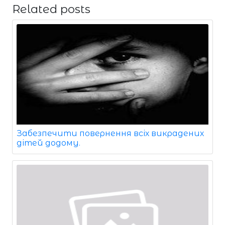
Related posts
Забезпечити повернення всіх викрадених
дітей додому.