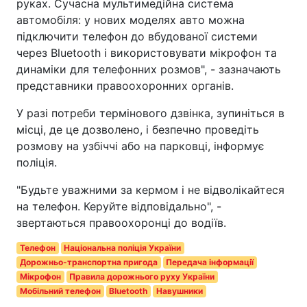
руках. Сучасна мультимедійна система
автомобіля: у нових моделях авто можна
підключити телефон до вбудованої системи
через Bluetooth і використовувати мікрофон та
динаміки для телефонних розмов", - зазначають
представники правоохоронних органів.
У разі потреби термінового дзвінка, зупиніться в
місці, де це дозволено, і безпечно проведіть
розмову на узбіччі або на парковці, інформує
поліція.
"Будьте уважними за кермом і не відволікайтеся
на телефон. Керуйте відповідально", -
звертаються правоохоронці до водіїв.
Телефон
Національна поліція України
Дорожньо-транспортна пригода
Передача інформації
Мікрофон
Правила дорожнього руху України
Мобільний телефон
Bluetooth
Навушники