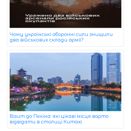
Чому українські оборонні сили знищили
два військових склади армії?
Візит до Пекіна: які цікаві місця варто
відвідати в столиці Китаю