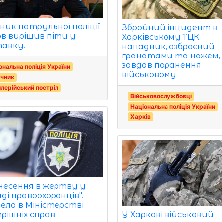
вник патрульної поліції
Збройний інцидент в
в вирішив піти у
Харківському ТЦК:
тавку.
нападник, озброєний
гранатами та ножем,
завдав поранення
ональна поліція України
військовому.
учник
лерійський постріл
Військовослужбовці
Національна поліція України
Харків
несення в жертву у
ді правоохоронців".
ела в Міністерстві
У Харкові військовий
рішніх справ