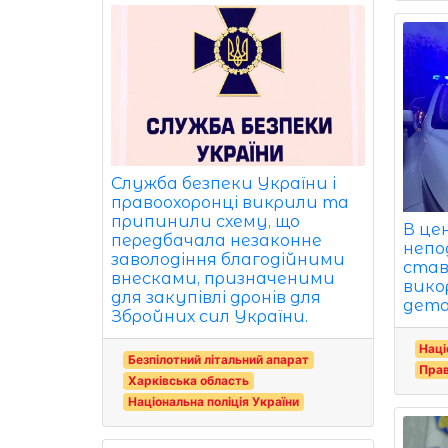
Служба безпеки України і
правоохоронці викрили та
припинили схему, що
В цен
передбачала незаконне
непо
заволодіння благодійними
став
внесками, призначеними
вико
для закупівлі дронів для
детал
Збройних сил України.
Наці
Безпілотний літальний апарат
Прав
Харківська область
Національна поліція України