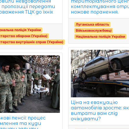
територіального цен
овили невдоволення
комплектування отр
 пропозиції передати
ножове поранення.
оваження ТЦК до їхніх
Луганська область
ональна поліція України
Військовослужбовці
стерство оборони (Україна)
Національна поліція України
стерство внутрішніх справ (Україна)
Ціна на евакуацію
автомобілів зросте: як
витрати вам слід
кові пенсії: процес
очікувати?
млення та куди
авити запити