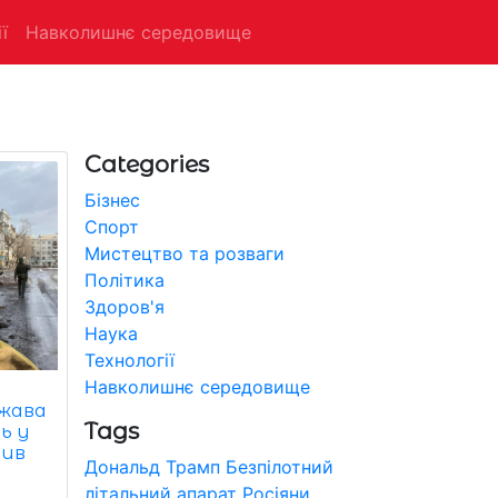
ї
Навколишнє середовище
Categories
Бізнес
Спорт
Мистецтво та розваги
Політика
Здоров'я
Наука
Технології
Навколишнє середовище
ржава
Tags
ь у
чив
Дональд Трамп
Безпілотний
літальний апарат
Росіяни