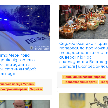
Служба безпеки Украї
попередила про можли
терористичні акти 
трі Чернігова,
диверсії під час
далік від готелю,
святкування Великодн
ся інцидент з
Деталі | Експрес онла
ристанням зброї:
і події.
Національна поліція України
Правоохоронний орган
Теро
ональна поліція України
оохоронний орган
Чернігів