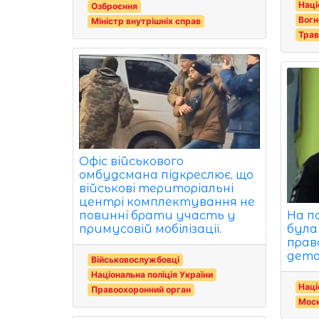
Наці
Озброєння
Вогн
Міністр внутрішніх справ
Трав
Офіс військового
омбудсмана підкреслює, що
військові територіальні
центрі комплектування не
На п
повинні брати участь у
була
примусовій мобілізації.
прав
дета
Військовослужбовці
Національна поліція України
Наці
Правоохоронний орган
Мос