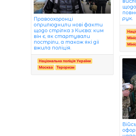
висл
щодо
повн
рук.
Правоохоронці
оприлюднили нові факти
щодо стрілка з Києва: ким
Наці
він є, як стартували
Міні
постріли, а також які дії
Міні
вжила поліція.
Національна поліція України
Москва
Тероризм
Війсь
офор
напр