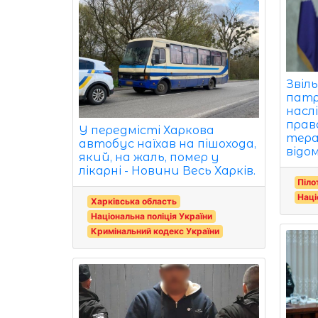
Звіл
патр
насл
прав
У передмісті Харкова
тера
автобус наїхав на пішохода,
відом
який, на жаль, помер у
лікарні - Новини Весь Харків.
Піло
Наці
Харківська область
Національна поліція України
Кримінальний кодекс України