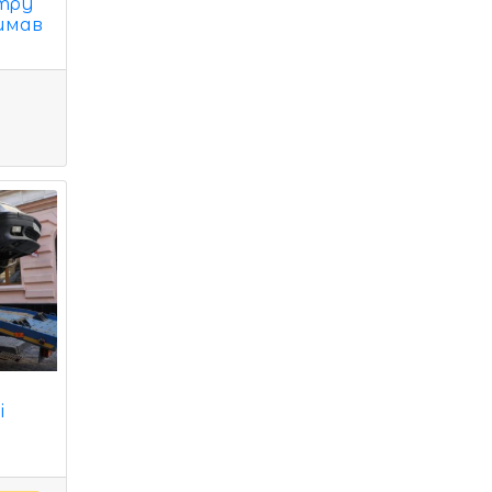
тру
имав
і