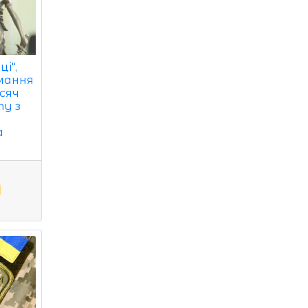
і",
мання
исяч
ту з
а