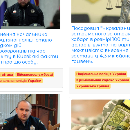
Посадовця "Укрзалізниц
затриманого за отри
ьнення начальника
хабаря в розмірі 100 т
ульної поліції стало
доларів, взято під вар
ідком дій
можливістю внесення
оохоронців під час
застави у 4,3 мільйон
кту в Києві: які факти
гривень.
і про цю особу.
Національна поліція України
т літака
Військовослужбовці
Кримінальний кодекс України
ональна поліція України
Українська гривня