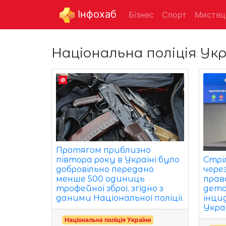
Інфохаб
Бізнес
Спорт
Мистец
Національна поліція Укр
Протягом приблизно
півтора року в Україні було
Стрі
добровільно передано
чере
менше 500 одиниць
прав
трофейної зброї, згідно з
детал
даними Національної поліції.
інци
Укра
Національна поліція України