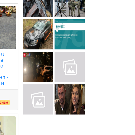
ни
ві
та
я -
йн
ризм