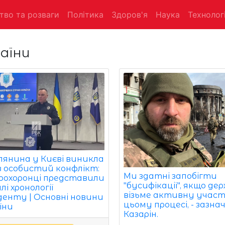
тво та розваги
Політика
Здоров'я
Наука
Технологі
аїни
лянина у Києві виникла
з особистий конфлікт:
Ми здатні запобігти
оохоронці представили
"бусифікації", якщо де
і хронології
візьме активну участ
денту | Основні новини
цьому процесі, - зазна
їни
Казарін.