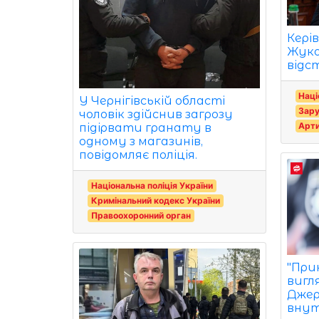
Кері
Жуко
відс
Наці
У Чернігівській області
Зар
чоловік здійснив загрозу
Арти
підірвати гранату в
одному з магазинів,
повідомляє поліція.
Національна поліція України
Кримінальний кодекс України
Правоохоронний орган
"При
вигля
Джер
внут