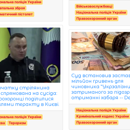
ональна поліція України
Військовослужбовці
епальна зброя
Національна поліція України
матичний пістолет
Правоохоронний орган
Суд встановив заста
мільйон гривень для
чиновника "Укрзалізниц
очатку стрілянина
затриманого за підозр
 спрямована на сусіда:
отриманні хабаря -- De
оохоронці поділилися
лями теракту в Києві.
Національна поліція України
Кримінальний кодекс України
ональна поліція України
Правоохоронний орган
ква
Тероризм