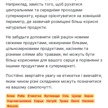
Наприклад, замість того, щоб рухатися
центральними та середніми проходами
супермаркету, краще орієнтуватися на зовнішній
периметр, де зазвичай розміщені більш корисні
натуральні продукти.
Не забудьте доповнити свій раціон новими
свіжими продуктами, нежирними білками,
цільнозерновими продуктами, насінням та
різними оліями або травами, які можуть бути
більш корисними для вашого серця в порівнянні з
іншими продуктами в супермаркеті.
Постійно звертайте увагу на етикетки і вивчайте,
яким чином різні складники можуть позначитися
на вашому самопочутті.
Білок
Риба
Етикетка
Вуглеводи
Сіль
Цукор
Зерно
Харчові волокна
Серце
Натрій
Трава
Овочі
Насіння
Фасоля