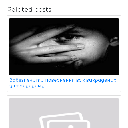
Related posts
Забезпечити повернення всіх викрадених
дітей додому.