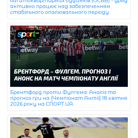
багатоквартирних будинків (ОСББ) - уряд
активно працює над забезпеченням
стабільного опалювального періоду.
Брентфорд проти Фулгема: Аналіз та
прогноз гри на {Чемпіонат Англії} 18 квітня
2026 року на СПОРТ.UA.