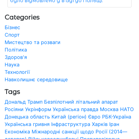
було відмовлено у в'їзді до Польщі.
Categories
Бізнес
Спорт
Мистецтво та розваги
Політика
Здоров'я
Наука
Технології
Навколишнє середовище
Tags
Дональд Трамп
Безпілотний літальний апарат
Росіяни
Укрінформ
Українська правда
Москва
НАТО
Донецька область
Китай (регіон)
Євро
РБК-Україна
Українська гривня
Інфраструктура
Харків
Іран
Економіка
Міжнародні санкції щодо Росії (2014—
дотепер)
Військовослужбовці
Протиповітряна