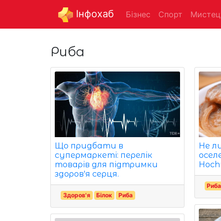
Інфохаб
Бізнес
Спорт
Мистец
Риба
Що придбати в
Не л
супермаркеті: перелік
осел
товарів для підтримки
Hoch
здоров'я серця.
Риб
Здоров'я
Білок
Риба