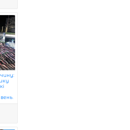
очину:
нику
кі
ивень.