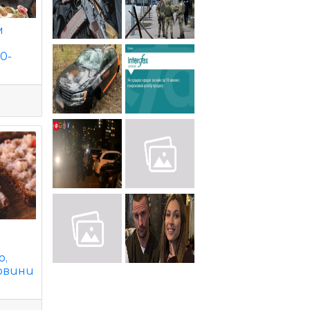
м
0-
о,
Новини