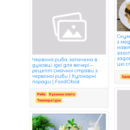
Скум
з ме
навіт
захо
задо
Червона риба, запечена в
цю с
духовці: ідеї для вечері –
рецепт смачної страви з
червоної риби | Кулінарні
Здор
поради | FoodOboz
Риба
Кухонна плита
Температури