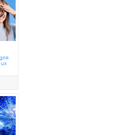
1
 для
них