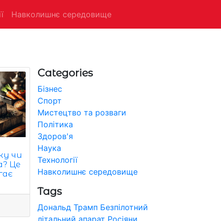
ї
Навколишнє середовище
Categories
Бізнес
Спорт
Мистецтво та розваги
Політика
Здоров'я
Наука
ку чи
Технології
а? Це
Навколишнє середовище
гає
Tags
Дональд Трамп
Безпілотний
літальний апарат
Росіяни