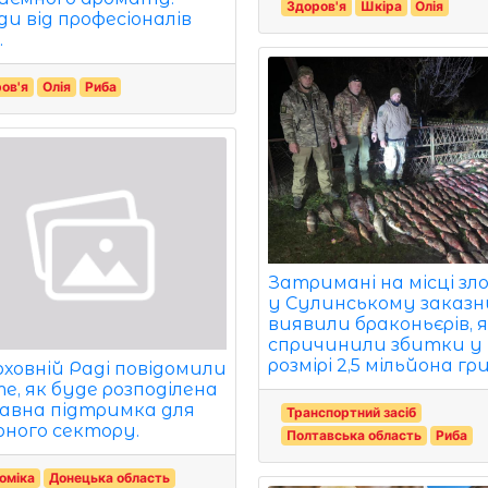
Здоров'я
Шкіра
Олія
ди від професіоналів
.
ов'я
Олія
Риба
Затримані на місці зл
у Сулинському заказ
виявили браконьєрів, я
спричинили збитки у
розмірі 2,5 мільйона гр
рховній Раді повідомили
те, як буде розподілена
авна підтримка для
Транспортний засіб
рного сектору.
Полтавська область
Риба
оміка
Донецька область