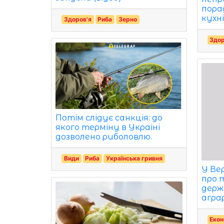
пора
кухні
Здоров'я
Риба
Зерно
Здор
Потім слідує санкція: до
якого терміну в Україні
дозволено риболовлю.
Види
Риба
Українська гривня
У Ве
про 
держ
агра
Екон