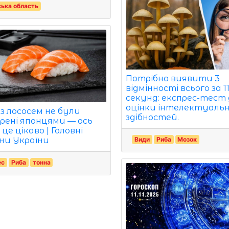
ька область
Потрібно виявити 3
відмінності всього за 1
секунд: експрес-тест
оцінки інтелектуаль
 з лососем не були
здібностей.
рені японцями — ось
це цікаво | Головні
ни України
Види
Риба
Мозок
ес
Риба
тонна