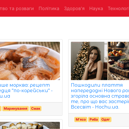
тво та розваги
Політика
Здоров'я
Наука
Технологі
ише морква: рецепт
Пошкодили плаття
едця "по-корейськи" -
напередодні Нового ро
u.ua
згоріла основна страв
те, про що вас застері
Всесвіт - Hochu.ua.
а
Маринування
Смак
М'ясо
Риба
Одяг