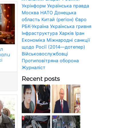
Укрінформ
Українська правда
Москва
НАТО
Донецька
область
Китай (регіон)
Євро
РБК-Україна
Українська гривня
Інфраструктура
Харків
Іран
Економіка
Міжнародні санкції
щодо Росії (2014—дотепер)
іл
Військовослужбовці
нали
і
Протиповітряна оборона
Журналіст
Recent posts