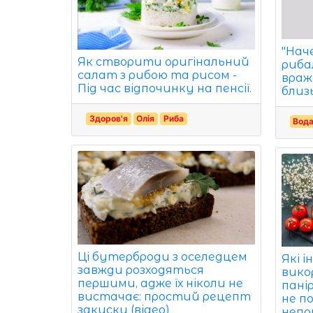
"Нач
Як створити оригінальний
риба
салат з рибою та рисом -
враж
Під час відпочинку на пенсії.
близ
Здоров'я
Олія
Риба
Вод
Ці бутерброди з оселедцем
Які 
завжди розходяться
вико
першими, адже їх ніколи не
пані
вистачає: простий рецепт
не по
закуски (відео)
непр