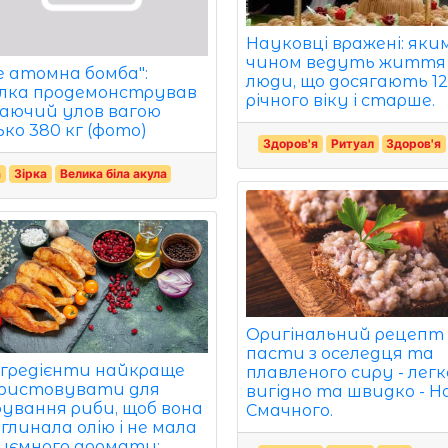
Науковці вражені: яки
чином ведуть життя
е атомна бомба":
люди, що досягають 12
лка продемонстрував
річного віку і старше.
аючий улов вагою
ько 380 кг (фото)
Здоров'я
Ритуал
Здоров'я
а
Зірка
Велика біла акула
Оригінальний рецепт
пасти з оселедця та
інгредієнти найкраще
плавленого сиру - легк
ристовувати для
вигідно та швидко - 
рування риби, щоб вона
Смачного.
глинала олію і не мала
иємного аромату: