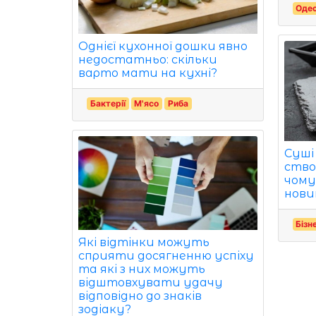
Одес
Однієї кухонної дошки явно
недостатньо: скільки
варто мати на кухні?
Бактерії
М'ясо
Риба
Суші
ство
чому 
нови
Бізн
Які відтінки можуть
сприяти досягненню успіху
та які з них можуть
відштовхувати удачу
відповідно до знаків
зодіаку?