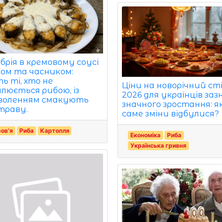
брія в кремовому соусі
дом та часником:
ь ті, хто не
Ціни на новорічний ст
плюється рибою, із
2026 для українців заз
воленням смакують
значного зростання: як
траву.
саме зміни відбулися?
ов'я
Риба
Картопля
Економіка
Риба
Українська гривня