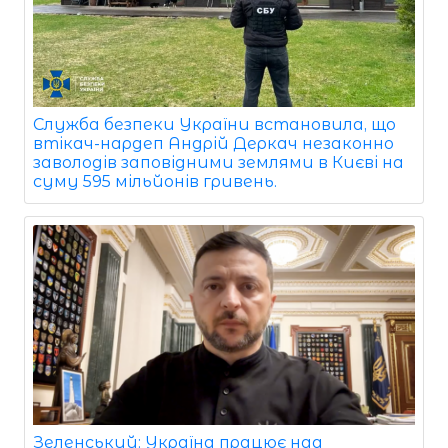
Служба безпеки України встановила, що
втікач-нардеп Андрій Деркач незаконно
заволодів заповідними землями в Києві на
суму 595 мільйонів гривень.
Зеленський: Україна працює над