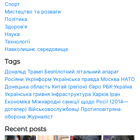
Спорт
Мистецтво та розваги
Політика
Здоров'я
Наука
Технології
Навколишнє середовище
Tags
Дональд Трамп
Безпілотний літальний апарат
Росіяни
Укрінформ
Українська правда
Москва
НАТО
Донецька область
Китай (регіон)
Євро
РБК-Україна
Українська гривня
Інфраструктура
Харків
Іран
Економіка
Міжнародні санкції щодо Росії (2014—
дотепер)
Військовослужбовці
Протиповітряна
оборона
Журналіст
Recent posts