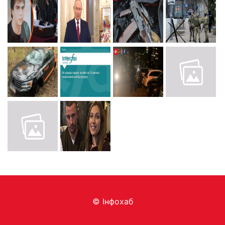
© Інфохаб