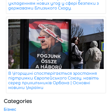
укладенням нових угод у сфері безпеки з
державами Близького Сходу.
В Угорщині спостерігається зростання
підтримки Європейського Союзу, навіть
серед прихильників Орбана | Основні
новини України
Categories
Бізнес