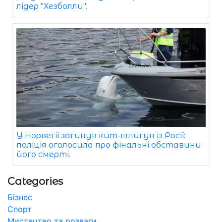
лідер "Хезболли".
У Норвегії загинув кит-шпигун із Росії:
поліція оголосила про фінальні обставини
його смерті.
Categories
Бізнес
Спорт
Мистецтво та розваги