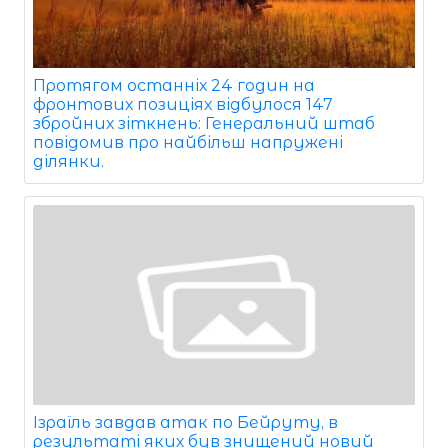
Протягом останніх 24 годин на
фронтових позиціях відбулося 147
збройних зіткнень: Генеральний штаб
повідомив про найбільш напружені
ділянки.
Ізраїль завдав атак по Бейруту, в
результаті яких був знищений новий