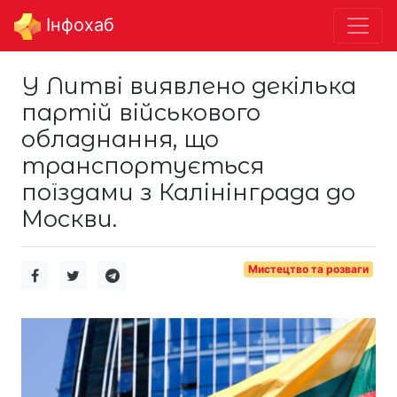
Інфохаб
У Литві виявлено декілька
партій військового
обладнання, що
транспортується
поїздами з Калінінграда до
Москви.
Мистецтво та розваги