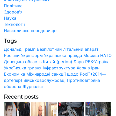
Політика
Здоров'я
Наука
Технології
Навколишнє середовище
Tags
Дональд Трамп
Безпілотний літальний апарат
Росіяни
Укрінформ
Українська правда
Москва
НАТО
Донецька область
Китай (регіон)
Євро
РБК-Україна
Українська гривня
Інфраструктура
Харків
Іран
Економіка
Міжнародні санкції щодо Росії (2014—
дотепер)
Військовослужбовці
Протиповітряна
оборона
Журналіст
Recent posts