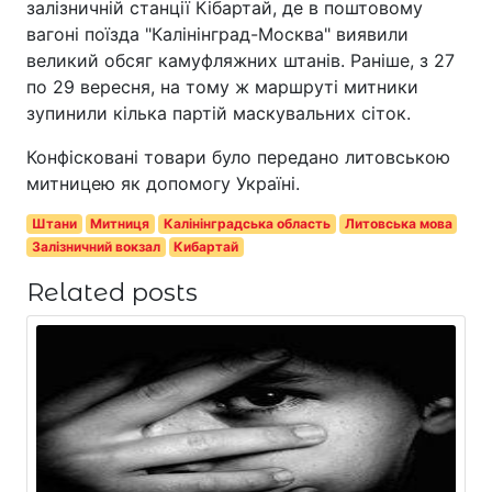
залізничній станції Кібартай, де в поштовому
вагоні поїзда "Калінінград-Москва" виявили
великий обсяг камуфляжних штанів. Раніше, з 27
по 29 вересня, на тому ж маршруті митники
зупинили кілька партій маскувальних сіток.
Конфісковані товари було передано литовською
митницею як допомогу Україні.
Штани
Митниця
Калінінградська область
Литовська мова
Залізничний вокзал
Кибартай
Related posts