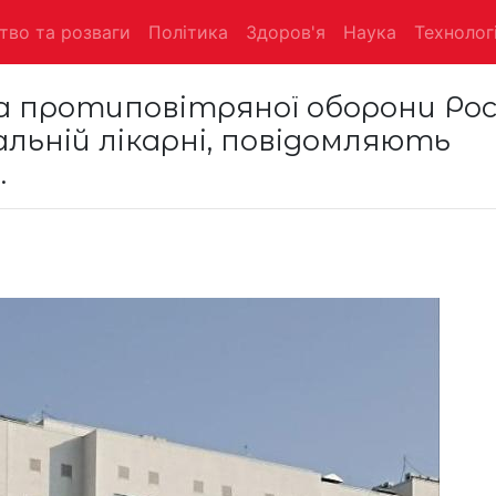
тво та розваги
Політика
Здоров'я
Наука
Технологі
а протиповітряної оборони Росі
льній лікарні, повідомляють
.