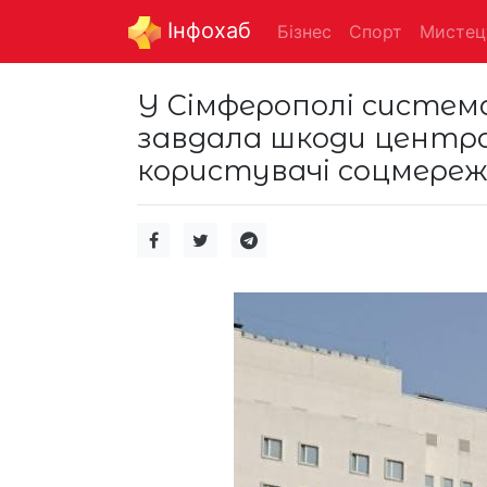
Інфохаб
Бізнес
Спорт
Мистец
У Сімферополі систем
завдала шкоди центра
користувачі соцмереж