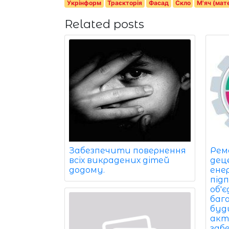
Укрінформ
Траєкторія
Фасад
Скло
М'яч (мат
Related posts
Забезпечити повернення
Рем
всіх викрадених дітей
дец
додому.
ене
під
об'
баг
буди
акт
заб