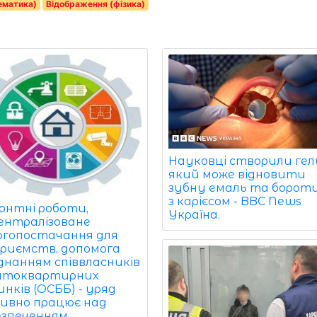
ематика)
Відображення (фізика)
Науковці створили гел
який може відновити
зубну емаль та борот
з карієсом - BBC News
онтні роботи,
Україна.
ентралізоване
ргопостачання для
приємств, допомога
єднанням співвласників
атоквартирних
нків (ОСББ) - уряд
ивно працює над
езпеченням