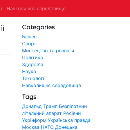
ї
Навколишнє середовище
ї
Categories
Бізнес
Спорт
Мистецтво та розваги
Політика
Здоров'я
Наука
Технології
Навколишнє середовище
Tags
Дональд Трамп
Безпілотний
літальний апарат
Росіяни
Укрінформ
Українська правда
Москва
НАТО
Донецька