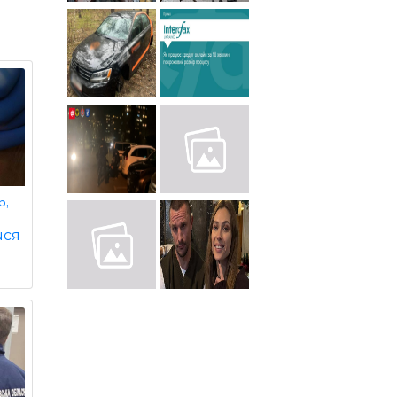
ь,
ися