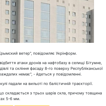
Крымский ветер", повідомляє Укрінформ.
 відбиття атаки дронів на нафтобазу в селищі Бітумне,
дівлі та скління фасаду 8-го поверху Республіканської
траждалих немає", - йдеться у повідомленні.
улі падали на вильоті по балістичній траєкторії.
що складається з трьох шарів скла, причому товщина
ах 5-6 мм.