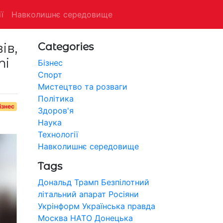
ї
Навколишнє середовище
ів,
Categories
ті
Бізнес
Спорт
Мистецтво та розваги
Політика
ізнес
Здоров'я
Наука
Технології
Навколишнє середовище
Tags
Дональд Трамп
Безпілотний
літальний апарат
Росіяни
Укрінформ
Українська правда
Москва
НАТО
Донецька