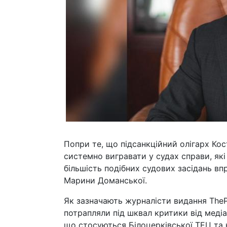
Попри те, що підсанкційний олігарх Ко
системно вигравати у судах справи, які
більшість подібних судових засідань вп
Марини Доманської.
Як зазначають журналісти видання TheP
потрапляли під шквал критики від медіа 
що стосуються Білоцерківської ТЕЦ та 