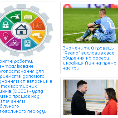
Знаменитий гравець
"Реала" висловив своє
обурення на адресу
онтні роботи,
українця Луніна прямо 
ентралізоване
час гри.
ргопостачання для
приємств, допомога
єднанням співвласників
атоквартирних
нків (ОСББ) - уряд
ивно працює над
езпеченням
більного
лювального періоду.