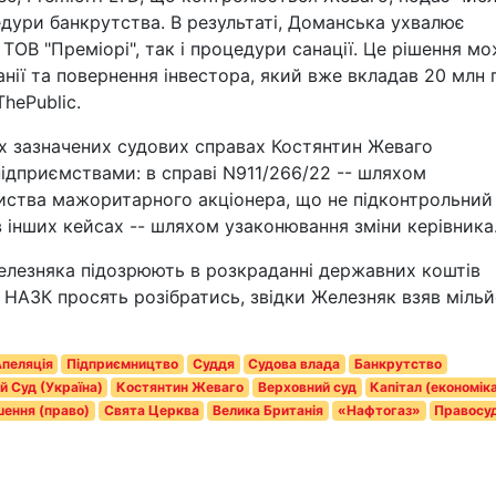
дури банкрутства. В результаті, Доманська ухвалює
ТОВ "Преміорі", так і процедури санації. Це рішення м
ії та повернення інвестора, який вже вкладав 20 млн 
ThePublic.
х зазначених судових справах Костянтин Жеваго
ідприємствами: в справі N911/266/22 -- шляхом
риства мажоритарного акціонера, що не підконтрольний
 в інших кейсах -- шляхом узаконювання зміни керівника
елезняка підозрюють в розкраданні державних коштів
НАЗК просять розібратись, звідки Железняк взяв міль
пеляція
Підприємництво
Суддя
Судова влада
Банкрутство
й Суд (Україна)
Костянтин Жеваго
Верховний суд
Капітал (економік
шення (право)
Свята Церква
Велика Британія
«Нафтогаз»
Правосу