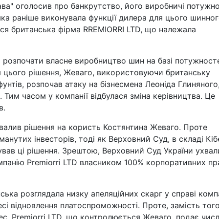
осава" оголосив про банкрутство, його виробничі потужно
яка раніше виконувала функції дилера для цього шинно
лася британська фірма RREMIORRI LTD, що належала
ла розпочати власне виробництво шин на базі потужност
тя цього рішення, Жеваго, використовуючи британську
фунтів, розпочав атаку на бізнесмена Леоніда Глиняного
Тим часом у компанії відбулася зміна керівництва. Це
в.
хвалив рішення на користь Костянтина Жеваго. Проте
манутих інвесторів, тоді як Верховний Суд, в складі Кіб
ував ці рішення. Зрештою, Верховний Суд України ухвал
омпанію Premiorri LTD власником 100% корпоративних пр
ька розглядала низку апеляційних скарг у справі компа
есі відновлення платоспроможності. Проте, замість того
с, Premiorri LTD, що контролюється Жеваго, подає числ