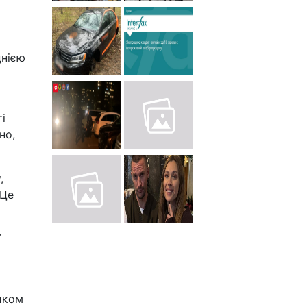
днією
і
но,
,
 Це
ї
ником