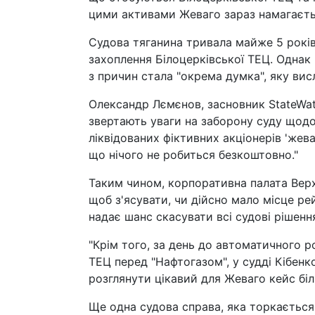
цими активами Жеваго зараз намагаєтьс
Судова тяганина тривала майже 5 років
захоплення Білоцерківської ТЕЦ. Однак
з причин стала "окрема думка", яку вис
Олександр Лємєнов, засновник StateWatc
звертають уваги на заборону суду щодо 
ліквідованих фіктивних акціонерів 'жева
що нічого не робиться безкоштовно."
Таким чином, корпоративна палата Вер
щоб з'ясувати, чи дійсно мало місце р
надає шанс скасувати всі судові рішен
"Крім того, за день до автоматичного ро
ТЕЦ перед "Нафтогазом", у судді Кібенк
розглянути цікавий для Жеваго кейс біл
Ще одна судова справа, яка торкається 