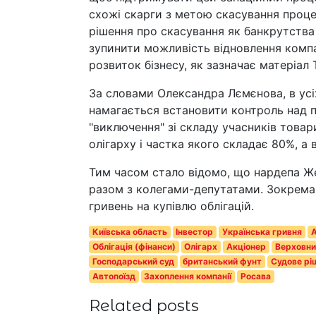
схожі скарги з метою скасування проце
рішення про скасування як банкрутства 
зупинити можливість відновлення компан
розвиток бізнесу, як зазначає матеріал 
За словами Олександра Лємєнова, в усі
намагається встановити контроль над п
"виключення" зі складу учасників това
олігарху і частка якого складає 80%, а
Тим часом стало відомо, що нардепа Ж
разом з колегами-депутатами. Зокрема 
гривень на купівлю облігацій.
Київська область
Інвестор
Українська гривня
А
Облігація (фінанси)
Олігарх
Акціонер
Верховни
Господарський суд
британський фунт
Судове рі
Автопоїзд
Захоплення компанії
Росава
Related posts