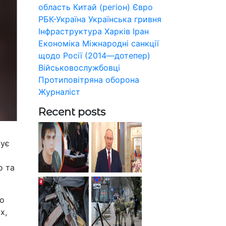
область
Китай (регіон)
Євро
РБК-Україна
Українська гривня
Інфраструктура
Харків
Іран
Економіка
Міжнародні санкції
щодо Росії (2014—дотепер)
Військовослужбовці
Протиповітряна оборона
Журналіст
Recent posts
жує
о та
во
х,