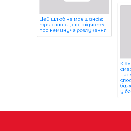
Цей шлюб не має шансів:
три ознаки, що свідчать
про неминуче розлучення
Кіль
сме
– чо
спо
баж
у бо