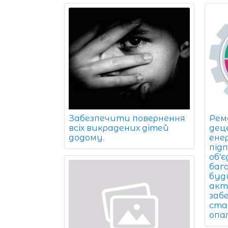
Забезпечити повернення
Рем
всіх викрадених дітей
дец
додому.
ене
під
об'
баг
буди
акт
заб
ста
опа