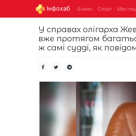
Інфохаб
Бізнес
Спорт
Мистец
У справах олігарха Жев
вже протягом багатьо
ж самі судді, як повід