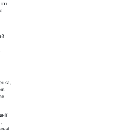
сті
го
ей
,
енка,
ив
ав
нії
,
енні