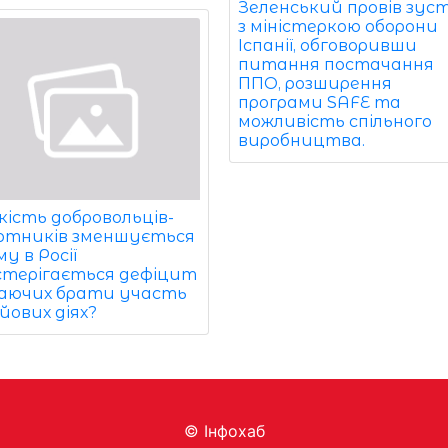
Зеленський провів зуст
з міністеркою оборони
Іспанії, обговоривши
питання постачання
ППО, розширення
програми SAFE та
можливість спільного
виробництва.
кість добровольців-
ртників зменшується
му в Росії
стерігається дефіцит
аючих брати участь
йових діях?
© Інфохаб