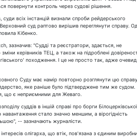
я повернути контроль через судові рішення.
, суди всіх інстанцій визнали спроби рейдерського
 Верховний суд раптово вирішив переглянути справу. О
ловила Кібенко.
h, зазначив: "Судді та реєстратори, здається, не
зміни керівників ТЕЦ, а також на підроблені довіреност
гівського' походження. І це не просто так, адже очевид
ховного Суду має намір повторно розглянути цю справу
ейдерство, яке раніше було підтверджене тим же судом.
ня, що є неприємними для Жеваго.
зподілу суддів в іншій справі про борги Білоцерківсько
о навантаження стало значно меншим, а вірогідність
ьшою", -- зазначають журналісти.
інтересів олігарха, що втік, пов'язана з єдиним вироб