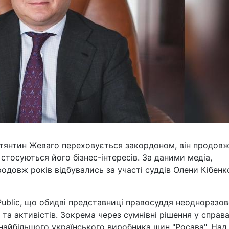
стянтин Жеваго переховується закордоном, він продов
 стосуються його бізнес-інтересів. За даними медіа,
родовж років відбувались за участі суддів Олени Кібенк
ublic, що обидві представниці правосуддя неодноразо
та активістів. Зокрема через сумнівні рішення у справа
найбільшого українського виробника шин "Росава". Над