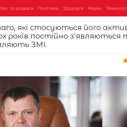
тво та розваги
Політика
Здоров'я
Наука
Технологі
аго, які стосуються його актив
х років постійно з'являються 
омляють ЗМІ.
Б