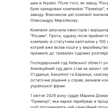
шин в Україні. Після того, як завод "Р
були орендовані компанією "Преміорі", 
заводу. Власником цієї компанії значи
Олександру Мерзлякову.
Компанія залучила інвесторів і виріши
"Росави". Проте, одразу після прийнят
компанію зі статутним капіталом у 100 
котрий вже вклав кошти у виробництво. 
призвело до тривалих судових розгляді
Господарський суд Київської області у
Апеляційний суд двічі став на захист об
Студенця, Бакуліної та Баранця, скасов
остаточне рішення у справі, визнали к
української фірми.
1 квітня 2026 року суддя Марина Доманс
"Преміорі", яка наразі перебуває в проц
щоб підтримувати цей санаційний проце