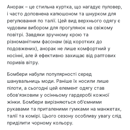
Анорак – це стильна куртка, що нагадує пуловер,
і часто доповнена капюшоном та шнурком для
регулювання по талії. Цей вид верхнього одягу є
чудовим вибором для прогулянок на свіжому
повітрі. Завдяки зручному крою та
різноманітним фасонам (від коротких до
подовжених), анорак не лише комфортний у
носінні, але й ефективно захищає від раптових
поривів вітру.
Бомбери набули популярності серед
шанувальниць моди. Раніше їх носили лише
пілоти, а сьогодні цей елемент одягу став
обов'язковим у осінньому гардеробі кожної
жінки. Бомбери вирізняються об'ємними
рукавами та приталеними гумками на манжетах,
талії та комірі. Цього сезону особливу увагу слід
приділити чорному кольору.