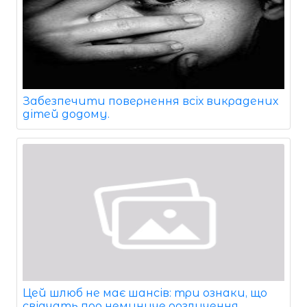
Забезпечити повернення всіх викрадених
дітей додому.
Цей шлюб не має шансів: три ознаки, що
свідчать про неминуче розлучення