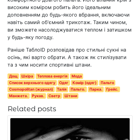
високим коміром робить його ідеальним
доповненням до будь-якого вбрання, включаючи
навіть самий об'ємний трикотаж. Таким чином,
ви зможете насолоджуватися теплом і затишком
у будь-яку погоду.
Раніше ТаблоID розповідав про стильні сукні на
осінь, які варто обрати. А також як стилізувати
та з чим носити спортивні штани.
Дощ
Шкіра
Теплова енергія
Мода
Список верхнього одягу
Одяг
Комір (одяг)
Пальто
Cosmopolitan (журнал)
Талія
Пальто.
Парка.
Грейс.
Манжета.
Рукав.
Светр
Штани
Related posts