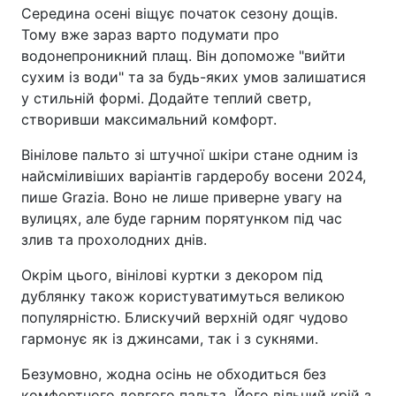
Середина осені віщує початок сезону дощів.
Тому вже зараз варто подумати про
водонепроникний плащ. Він допоможе "вийти
сухим із води" та за будь-яких умов залишатися
у стильній формі. Додайте теплий светр,
створивши максимальний комфорт.
Вінілове пальто зі штучної шкіри стане одним із
найсміливіших варіантів гардеробу восени 2024,
пише Grazia. Воно не лише приверне увагу на
вулицях, але буде гарним порятунком під час
злив та прохолодних днів.
Окрім цього, вінілові куртки з декором під
дублянку також користуватимуться великою
популярністю. Блискучий верхній одяг чудово
гармонує як із джинсами, так і з сукнями.
Безумовно, жодна осінь не обходиться без
комфортного довгого пальта. Його вільний крій з