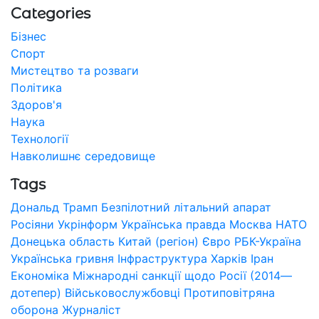
Categories
Бізнес
Спорт
Мистецтво та розваги
Політика
Здоров'я
Наука
Технології
Навколишнє середовище
Tags
Дональд Трамп
Безпілотний літальний апарат
Росіяни
Укрінформ
Українська правда
Москва
НАТО
Донецька область
Китай (регіон)
Євро
РБК-Україна
Українська гривня
Інфраструктура
Харків
Іран
Економіка
Міжнародні санкції щодо Росії (2014—
дотепер)
Військовослужбовці
Протиповітряна
оборона
Журналіст