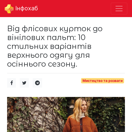
Інфохаб
Від флісових курток до
вінілових пальт: 10
стильних варіантів
верхнього одягу для
осіннього сезону.
Мистецтво та розваги