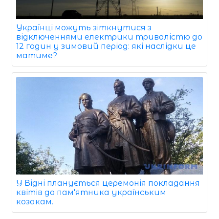
Українці можуть зіткнутися з
відключеннями електрики тривалістю до
12 годин у зимовий період: які наслідки це
матиме?
У Відні планується церемонія покладання
квітів до пам'ятника українським
козакам.