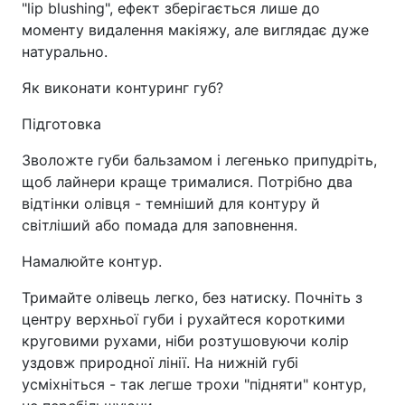
"lip blushing", ефект зберігається лише до
моменту видалення макіяжу, але виглядає дуже
натурально.
Як виконати контуринг губ?
Підготовка
Зволожте губи бальзамом і легенько припудріть,
щоб лайнери краще трималися. Потрібно два
відтінки олівця - темніший для контуру й
світліший або помада для заповнення.
Намалюйте контур.
Тримайте олівець легко, без натиску. Почніть з
центру верхньої губи і рухайтеся короткими
круговими рухами, ніби розтушовуючи колір
уздовж природної лінії. На нижній губі
усміхніться - так легше трохи "підняти" контур,