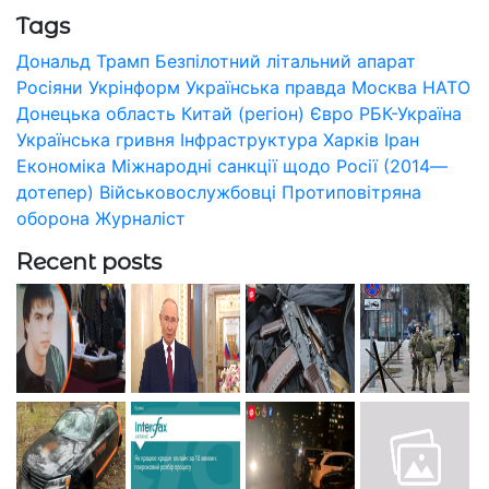
Tags
Дональд Трамп
Безпілотний літальний апарат
Росіяни
Укрінформ
Українська правда
Москва
НАТО
Донецька область
Китай (регіон)
Євро
РБК-Україна
Українська гривня
Інфраструктура
Харків
Іран
Економіка
Міжнародні санкції щодо Росії (2014—
дотепер)
Військовослужбовці
Протиповітряна
оборона
Журналіст
Recent posts