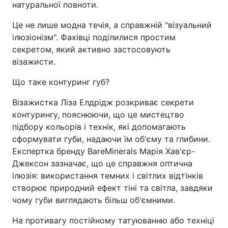
натуральної повноти.
Це не лише модна течія, а справжній "візуальний
ілюзіонізм". Фахівці поділилися простим
секретом, який активно застосовують
візажисти.
Що таке контуринг губ?
Візажистка Ліза Елдрідж розкриває секрети
контурингу, пояснюючи, що це мистецтво
підбору кольорів і технік, які допомагають
сформувати губи, надаючи їм об'єму та глибини.
Експертка бренду BareMinerals Марія Хав'єр-
Джексон зазначає, що це справжня оптична
ілюзія: використання темних і світлих відтінків
створює природний ефект тіні та світла, завдяки
чому губи виглядають більш об'ємними.
На противагу постійному татуюванню або техніці