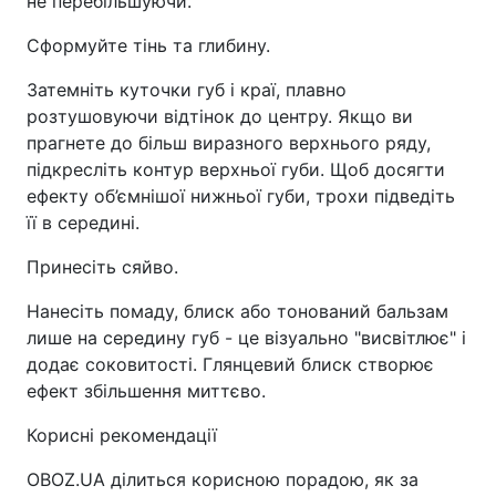
не перебільшуючи.
Сформуйте тінь та глибину.
Затемніть куточки губ і краї, плавно
розтушовуючи відтінок до центру. Якщо ви
прагнете до більш виразного верхнього ряду,
підкресліть контур верхньої губи. Щоб досягти
ефекту об’ємнішої нижньої губи, трохи підведіть
її в середині.
Принесіть сяйво.
Нанесіть помаду, блиск або тонований бальзам
лише на середину губ - це візуально "висвітлює" і
додає соковитості. Глянцевий блиск створює
ефект збільшення миттєво.
Корисні рекомендації
OBOZ.UA ділиться корисною порадою, як за