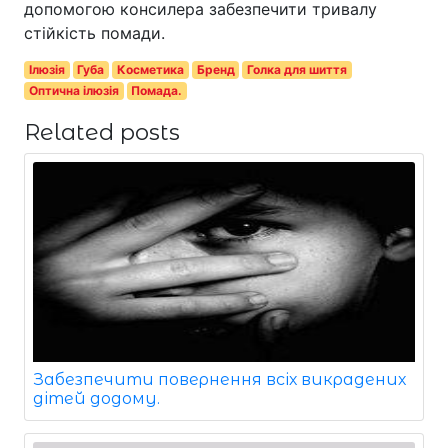
допомогою консилера забезпечити тривалу
стійкість помади.
Ілюзія
Губа
Косметика
Бренд
Голка для шиття
Оптична ілюзія
Помада.
Related posts
Забезпечити повернення всіх викрадених
дітей додому.