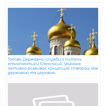
Голова Державної служби з питань
етнополітики Єленський: Україна
активно розвиває концепцію співпраці між
державою та церквою.