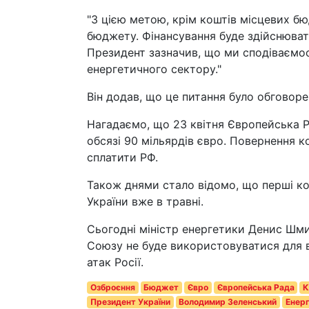
"З цією метою, крім коштів місцевих бю
бюджету. Фінансування буде здійснювати
Президент зазначив, що ми сподіваємос
енергетичного сектору."
Він додав, що це питання було обговоре
Нагадаємо, що 23 квітня Європейська Р
обсязі 90 мільярдів євро. Повернення к
сплатити РФ.
Також днями стало відомо, що перші к
України вже в травні.
Сьогодні міністр енергетики Денис Шми
Союзу не буде використовуватися для в
атак Росії.
Озброєння
Бюджет
Євро
Європейська Рада
К
Президент України
Володимир Зеленський
Енерг