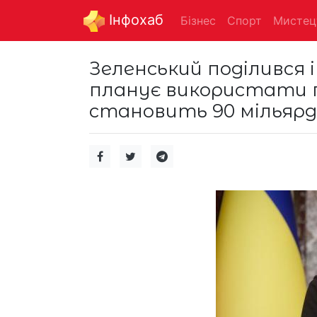
Інфохаб
Бізнес
Спорт
Мистец
Зеленський поділився 
планує використати 
становить 90 мільярді