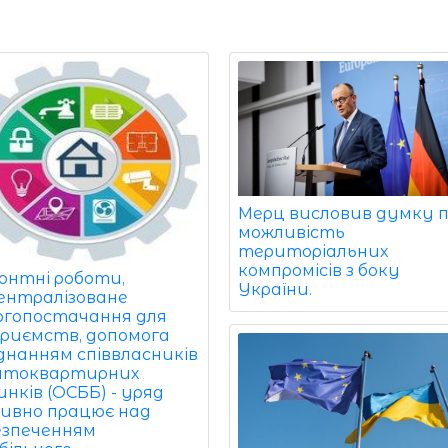
Мерц висловив думку 
можливість
територіальних
компромісів з боку
онтні роботи,
України.
ентралізоване
ргопостачання для
приємств, допомога
єднанням співвласників
атоквартирних
нків (ОСББ) - уряд
ивно працює над
езпеченням