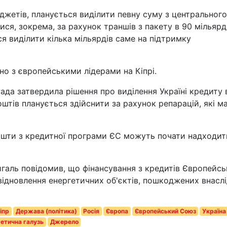
джетів, планується виділити певну суму з центрального
ся, зокрема, за рахунок траншів з пакету в 90 мільярді
я виділити кілька мільярдів саме на підтримку
но з європейськими лідерами на Кіпрі.
ада затвердила рішення про виділення Україні кредиту 
оштів планується здійснити за рахунок репарацій, які м
ошти з кредитної програми ЄС можуть почати надходит
галь повідомив, що фінансування з кредитів Європейсь
ідновлення енергетичних об'єктів, пошкоджених внасл
іпр
Держава (політика)
Росія
Європа
Європейський Союз
Україна
етична галузь
Джерело