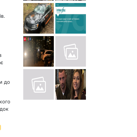
в.
в
ає
и до
кого
ідок