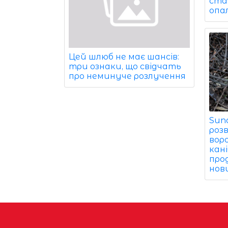
ста
опа
Цей шлюб не має шансів:
три ознаки, що свідчать
про неминуче розлучення
Sund
роз
вор
кані
про
нов