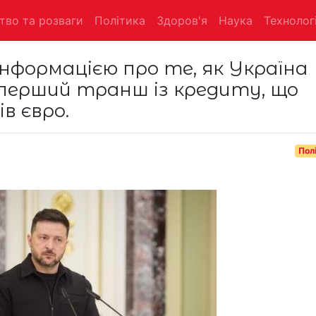
тво та розваги
Політика
Здоров'я
Наука
Технологі
інформацією про те, як Україна
перший транш із кредиту, що
в євро.
Пол