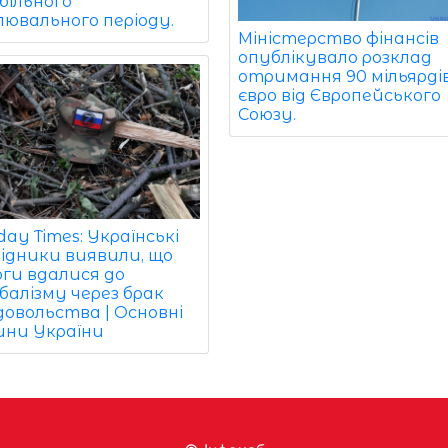
більного
лювального періоду.
Міністерство фінансів
опублікувало розклад
отримання 90 мільярді
євро від Європейського
Союзу.
ay Times: Українські
відники виявили, що
оги вдалися до
балізму через брак
довольства | Основні
ини України