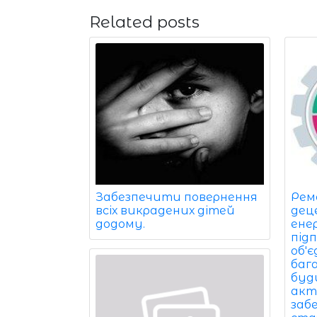
Related posts
Забезпечити повернення
Рем
всіх викрадених дітей
дец
додому.
ене
під
об'
баг
буди
акт
заб