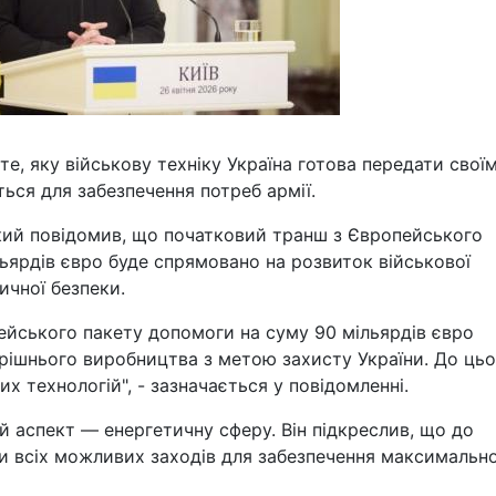
е, яку військову техніку Україна готова передати свої
ься для забезпечення потреб армії.
ий повідомив, що початковий транш з Європейського
ьярдів євро буде спрямовано на розвиток військової
ичної безпеки.
ейського пакету допомоги на суму 90 мільярдів євро
рішнього виробництва з метою захисту України. До цьо
х технологій", - зазначається у повідомленні.
 аспект — енергетичну сферу. Він підкреслив, що до
и всіх можливих заходів для забезпечення максимальн