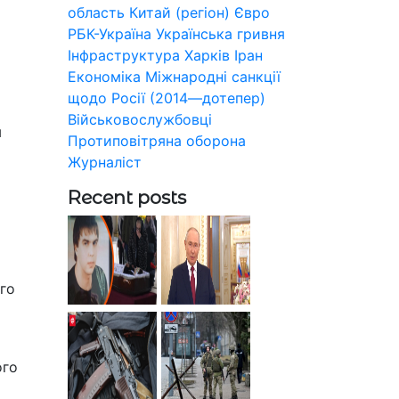
область
Китай (регіон)
Євро
РБК-Україна
Українська гривня
Інфраструктура
Харків
Іран
Економіка
Міжнародні санкції
щодо Росії (2014—дотепер)
Військовослужбовці
м
Протиповітряна оборона
Журналіст
Recent posts
го
ого