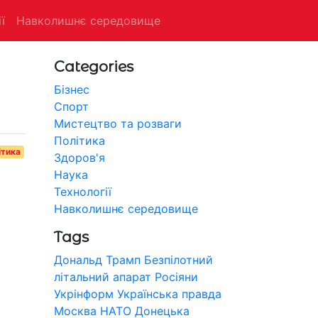
ї
Навколишнє середовище
Categories
Бізнес
Спорт
Мистецтво та розваги
Політика
ітика
Здоров'я
Наука
Технології
Навколишнє середовище
Tags
Дональд Трамп
Безпілотний
літальний апарат
Росіяни
Укрінформ
Українська правда
Москва
НАТО
Донецька