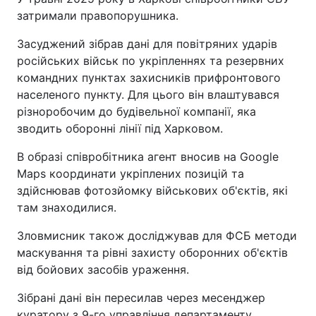
затримали правопорушника.
Засуджений зібрав дані для повітряних ударів
російських військ по укріпленнях та резервних
командних пунктах захисників прифронтового
населеного пункту. Для цього він влаштувався
різноробочим до будівельної компанії, яка
зводить оборонні лінії під Харковом.
В образі співробітника агент вносив на Google
Maps координати укріплених позицій та
здійснював фотозйомку військових об'єктів, які
там знаходилися.
Зловмисник також досліджував для ФСБ методи
маскування та рівні захисту оборонних об'єктів
від бойових засобів ураження.
Зібрані дані він пересилав через месенджер
куратору з 9-го управління департаменту