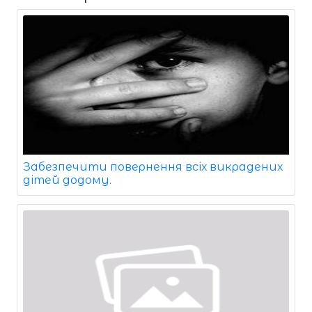
Забезпечити повернення всіх викрадених
дітей додому.