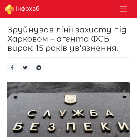
Інфохаб
Зруйнував лінії захисту під
Харковом – агента ФСБ
вирок: 15 років ув'язнення.