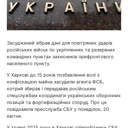
Засуджений зібрав дані для повітряних ударів
російських військ по укріпленнях та резервних
командних пунктах захисників прифронтового
населеного пункту.
У Харкові до 15 років позбавлення волі з
конфіскацією майна засудили агента ФСБ,
котрий збирав і передавав російським
спецслужбам координати українських оборонних
позицій та фортифікаційних споруд. Про це
повідомила пресслужба СБУ у понеділок, 20
квітня.
У травні 2025 року в Харкові співробітники СБУ