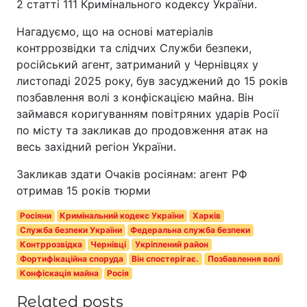
2 статті 111 Кримінального кодексу України.
Нагадуємо, що на основі матеріалів
контррозвідки та слідчих Служби безпеки,
російський агент, затриманий у Чернівцях у
листопаді 2025 року, був засуджений до 15 років
позбавлення волі з конфіскацією майна. Він
займався коригуванням повітряних ударів Росії
по місту та закликав до продовження атак на
весь західний регіон України.
Закликав здати Очаків росіянам: агент РФ
отримав 15 років тюрми
Росіяни
Кримінальний кодекс України
Харків
Служба безпеки України
Федеральна служба безпеки
Контррозвідка
Чернівці
Укріплений район
Фортифікаційна споруда
Він спостерігає.
Позбавлення волі
Конфіскація майна
Росія
Related posts