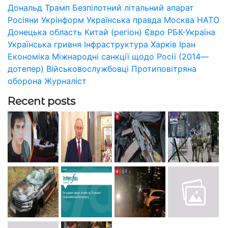
Дональд Трамп
Безпілотний літальний апарат
Росіяни
Укрінформ
Українська правда
Москва
НАТО
Донецька область
Китай (регіон)
Євро
РБК-Україна
Українська гривня
Інфраструктура
Харків
Іран
Економіка
Міжнародні санкції щодо Росії (2014—
дотепер)
Військовослужбовці
Протиповітряна
оборона
Журналіст
Recent posts