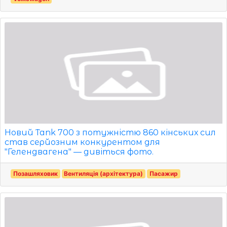
Новий Tank 700 з потужністю 860 кінських сил
став серйозним конкурентом для
"Гелендвагена" — дивіться фото.
Позашляховик
Вентиляція (архітектура)
Пасажир