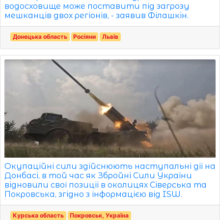
водосховище може поставити під загрозу
мешканців двох регіонів, - заявив Філашкін.
Донецька область
Росіяни
Львів
Окупаційні сили здійснюють наступальні дії на
Донбасі, в той час як Збройні Сили України
відновили свої позиції в околицях Сіверська та
Покровська, згідно з інформацією від ISW.
Курська область
Покровськ, Україна