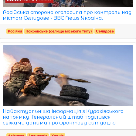
Російська сторона оголосила про контроль над
містом Селидове - BBC News Україна.
Росіяни
Покровське (селище міського типу)
Селидове
Найактуальніша інформація з Курахівського
напрямку. Генеральний штаб поділився
свіжими даними про фронтову ситуацію.
Авіаудар
Артилерія
Харків