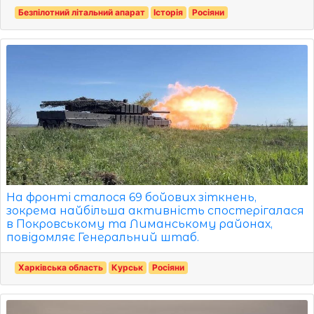
Безпілотний літальний апарат
Історія
Росіяни
На фронті сталося 69 бойових зіткнень,
зокрема найбільша активність спостерігалася
в Покровському та Лиманському районах,
повідомляє Генеральний штаб.
Харківська область
Курськ
Росіяни