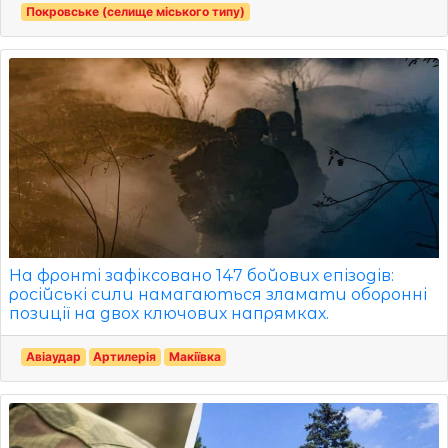
Покровське (селище міського типу)
На фронті зафіксовано 147 бойових епізодів:
російські сили намагаються зламати оборонні
позиції на двох ключових напрямках.
Авіаудар
Артилерія
Макіївка