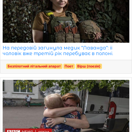
На передовій загинула медик "Лаванда": її
чоловік вже третій рік перебуває в полоні.
Безпілотний літальний апарат
Поет
Вірш (поезія)