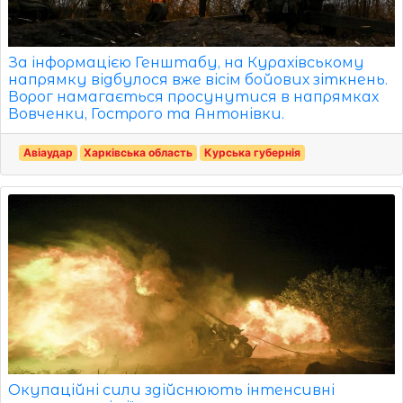
За інформацією Генштабу, на Курахівському
напрямку відбулося вже вісім бойових зіткнень.
Ворог намагається просунутися в напрямках
Вовченки, Гострого та Антонівки.
Авіаудар
Харківська область
Курська губернія
Окупаційні сили здійснюють інтенсивні