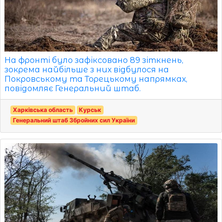
На фронті було зафіксовано 89 зіткнень,
зокрема найбільше з них відбулося на
Покровському та Торецькому напрямках,
повідомляє Генеральний штаб.
Харківська область
Курськ
Генеральний штаб Збройних сил України