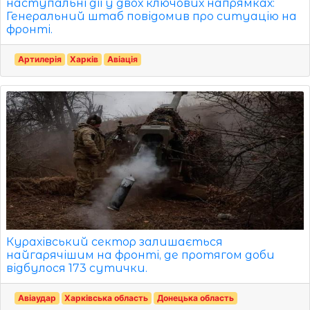
наступальні дії у двох ключових напрямках:
Генеральний штаб повідомив про ситуацію на
фронті.
Артилерія
Харків
Авіація
Курахівський сектор залишається
найгарячішим на фронті, де протягом доби
відбулося 173 сутички.
Авіаудар
Харківська область
Донецька область