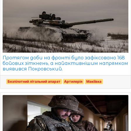
Протягом доби на фронті було зафіксовано 168
бойових зіткнень, а найактивнішим напрямком
виявився Покровський.
Безпілотний літальний апарат
Артилерія
Макіївка