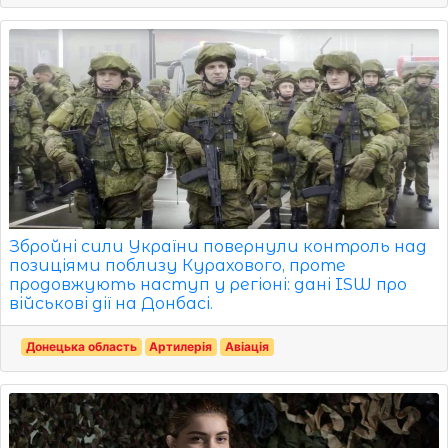
Збройні сили України повернули контроль над
позиціями поблизу Курахового, проте
продовжують наступ у регіоні: дані ISW про
військові дії на Донбасі.
Донецька область
Артилерія
Авіація