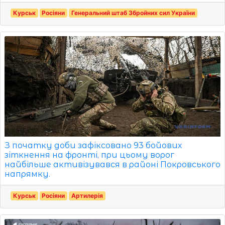
Курськ
Росіяни
Генеральний штаб Збройних сил України
З початку доби зафіксовано 93 бойових
зіткнення на фронті, при цьому ворог
найбільше активізувався в районі Покровського
напрямку.
Курськ
Росіяни
Артилерія