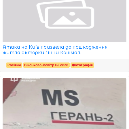
Атака на Київ призвела до пошкодження
житла акторки Анни Кошмал.
Росіяни
Військово-повітряні сили
Фотографія