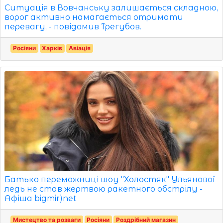
Ситуація в Вовчанську залишається складною,
ворог активно намагається отримати
перевагу, - повідомив Трегубов.
Росіяни
Харків
Авіація
Батько переможниці шоу "Холостяк" Ульянової
ледь не став жертвою ракетного обстрілу -
Афіша bigmir)net
Мистецтво та розваги
Росіяни
Роздрібний магазин