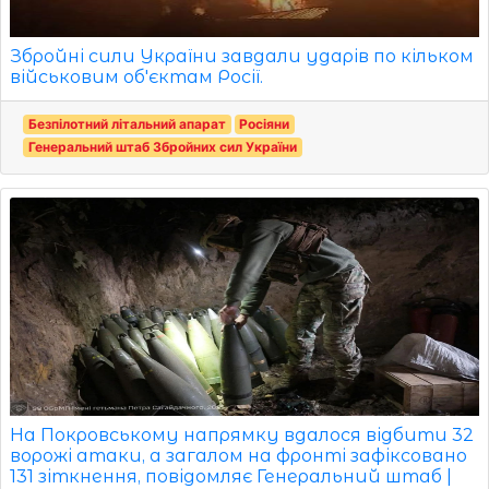
Збройні сили України завдали ударів по кільком
військовим об'єктам Росії.
Безпілотний літальний апарат
Росіяни
Генеральний штаб Збройних сил України
На Покровському напрямку вдалося відбити 32
ворожі атаки, а загалом на фронті зафіксовано
131 зіткнення, повідомляє Генеральний штаб |