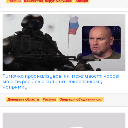
Росіяни
Вашингтон, округ Колумбія
Авіація
Тимочко проаналізував, які можливості наразі
мають російські сили на Покровському
напрямку.
Донецька область
Росіяни
Операція об'єднаних сил