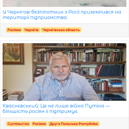
У Чернігові безпілотник з Росії приземлився на
території підприємства.
Росіяни
Чернігів
Чернігівська область
Кваснєвський: Це не лише війна Путіна —
більшість росіян її підтримує.
Суспільство
Росіяни
Друга Польська Республіка