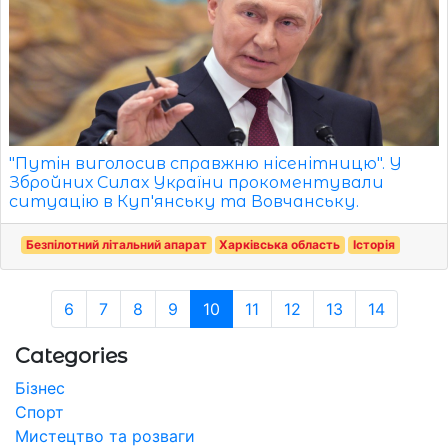
"Путін виголосив справжню нісенітницю". У
Збройних Силах України прокоментували
ситуацію в Куп'янську та Вовчанську.
Безпілотний літальний апарат
Харківська область
Історія
6
7
8
9
10
11
12
13
14
Categories
Бізнес
Спорт
Мистецтво та розваги