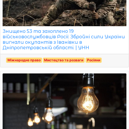
Знищено 53 та захоплено 19
військовослужбовців Росії: Збройні сили України
вигнали окупантів з Іванівки в
Дніпропетровській області. | УНН
Міжнародне право
Мистецтво та розваги
Росіяни