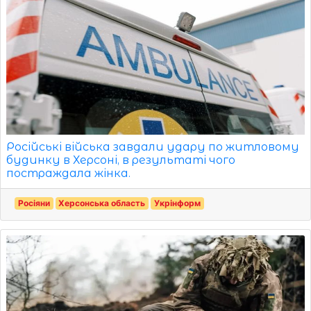
Російські війська завдали удару по житловому
будинку в Херсоні, в результаті чого
постраждала жінка.
Росіяни
Херсонська область
Укрінформ