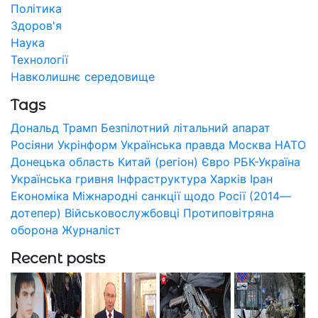
Політика
Здоров'я
Наука
Технології
Навколишнє середовище
Tags
Дональд Трамп
Безпілотний літальний апарат
Росіяни
Укрінформ
Українська правда
Москва
НАТО
Донецька область
Китай (регіон)
Євро
РБК-Україна
Українська гривня
Інфраструктура
Харків
Іран
Економіка
Міжнародні санкції щодо Росії (2014—
дотепер)
Військовослужбовці
Протиповітряна
оборона
Журналіст
Recent posts