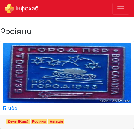
Інфохаб
Росіяни
Бімба
День (Київ)
Росіяни
Авіація