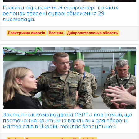
Графіки відключень електроенергії: в яких
регіонах введені суворі обмеження 29
листопада.
Електрична енергія
Росіяни
Дніпропетровська область
Заступник командувача NSATU повідомив, що
постачання критично важливих для оборони
матеріалів в Україні триває без зупинок.