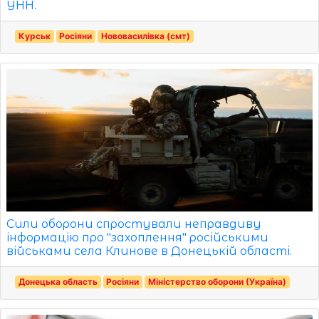
УНН.
Курськ
Росіяни
Нововасилівка (смт)
Сили оборони спростували неправдиву
інформацію про "захоплення" російськими
військами села Клинове в Донецькій області.
Донецька область
Росіяни
Міністерство оборони (Україна)