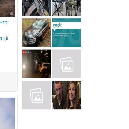
нті
ції