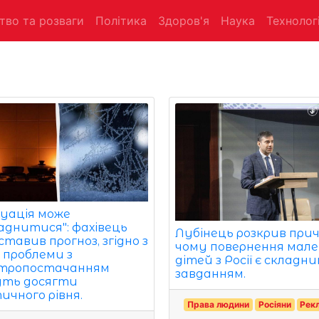
тво та розваги
Політика
Здоров'я
Наука
Технологі
уація може
аднитися": фахівець
Лубінець розкрив при
тавив прогноз, згідно з
чому повернення мале
 проблеми з
дітей з Росії є складн
тропостачанням
завданням.
ть досягти
ичного рівня.
Права людини
Росіяни
Рек