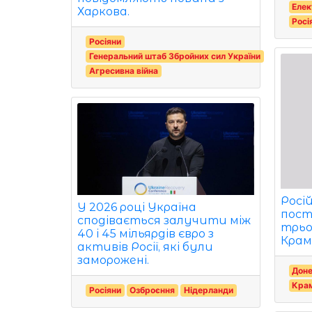
Елек
Харкова.
Росі
Росіяни
Генеральний штаб Збройних сил України
Агресивна війна
Росій
У 2026 році Україна
пост
сподівається залучити між
трьо
40 і 45 мільярдів євро з
Крам
активів Росії, які були
заморожені.
Доне
Кра
Росіяни
Озброєння
Нідерланди