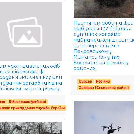
Протягом доби на фро
відбулося 127 бойових
сутичок, зокрема
найнапруженіші ситуа
спостерігалися в
Покровському,
Лиманському та
Костянтинівському
виглядом цивільних осіб
районах.
ися військові рф:
ордонники знешкодили
Курськ
Росіяни
пування загарбників на
Хрінівка (Сновський район)
йпільському напрямку.
яни
Військовослужбовці
авна прикордонна служба України