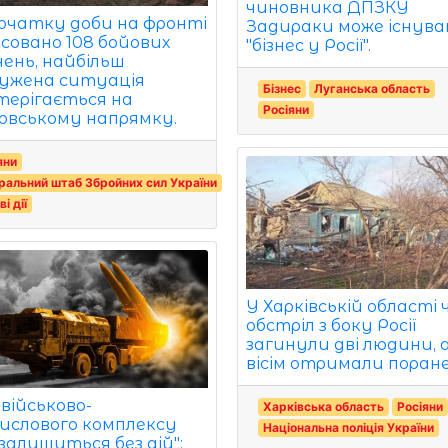
чиновника ДПЗКУ
початку доби на фронті
Задираки може існув
ксовано 108 бойових
"бізнес у Росії".
нень, найбільш
ужена ситуація
Бізнес
Луганська область
терігається на
Росіяни
овському напрямку.
яни
ральний штаб Збройних сил України
і дії
У Харківській області 
обстріл з боку Росії
загинули дві людини, 
вісім отримали поране
 військово-
Харківська область
Росіяни
ислового комплексу
Національна поліція України
 залишиться без дій":