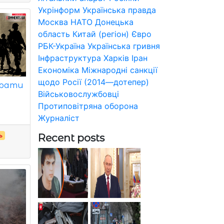
Укрінформ
Українська правда
Москва
НАТО
Донецька
область
Китай (регіон)
Євро
РБК-Україна
Українська гривня
Інфраструктура
Харків
Іран
Економіка
Міжнародні санкції
щодо Росії (2014—дотепер)
брати
Військовослужбовці
Протиповітряна оборона
Журналіст
Recent posts
ь