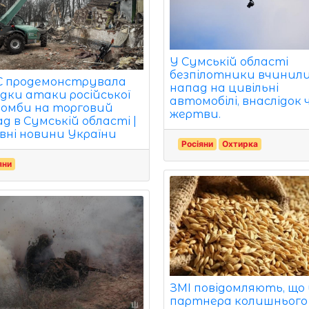
У Сумській області
безпілотники вчинил
 продемонструвала
напад на цивільні
ідки атаки російської
автомобілі, внаслідок 
бомби на торговий
жертви.
д в Сумській області |
вні новини України
Росіяни
Охтирка
яни
ЗМІ повідомляють, що
партнера колишнього