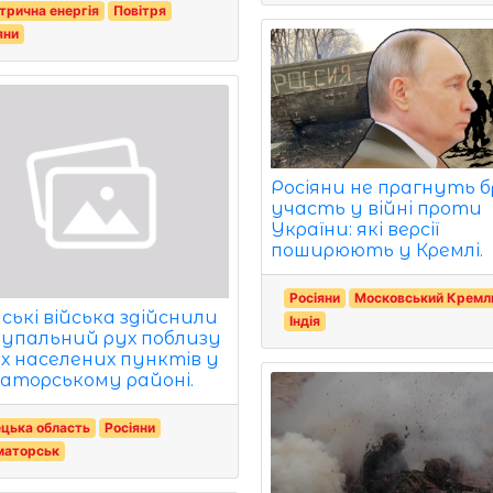
трична енергія
Повітря
яни
Росіяни не прагнуть 
участь у війні проти
України: які версії
поширюють у Кремлі.
Росіяни
Московський Кремл
ські війська здійснили
Індія
упальний рух поблизу
х населених пунктів у
аторському районі.
цька область
Росіяни
маторськ