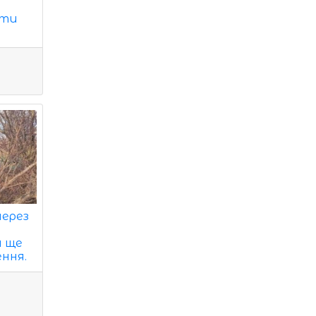
ати
через
а ще
ння.