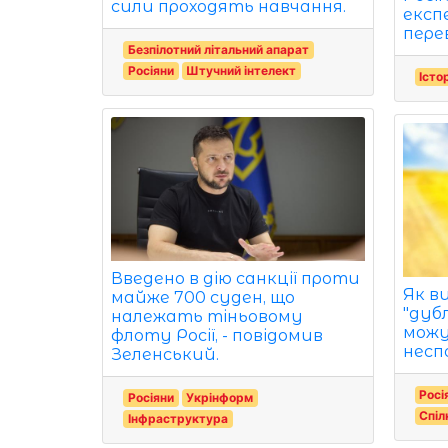
сили проходять навчання.
експ
пере
Безпілотний літальний апарат
Росіяни
Штучний інтелект
Істо
Введено в дію санкції проти
Як в
майже 700 суден, що
"дуб
належать тіньовому
мож
флоту Росії, - повідомив
несп
Зеленський.
Росі
Росіяни
Укрінформ
Спіл
Інфраструктура