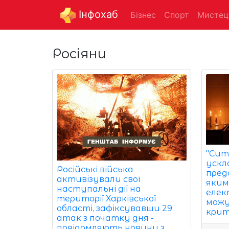
Інфохаб
Бізнес
Спорт
Мистец
Росіяни
"Сит
ускл
Російські війська
предс
активізували свої
яким
наступальні дії на
елек
території Харківської
можу
області, зафіксувавши 29
крит
атак з початку дня -
повідомляють новини з