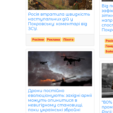
Від 
зафі
Росія втратила швидкість
зітк
наступальних дій у
напр
Покровську: коментарі від
спос
ЗСУ.
Покр
Росіяни
Реклама
Піхота
Росі
Гене
Бойов
Дрони постійно
еволюціонують: західні армії
можуть опинитися в
"80%
невигідному становищі,
пром
поки українські збройні
Росії