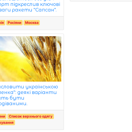
ерт підкреслив ключові
ваги ракети "Сапсан".
рія
Росіяни
Москва
исловити українською
ленка": деякі варіанти
уть бути
одіваними.
яни
Список верхнього одягу
кування