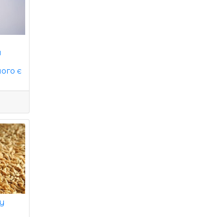
и
чого є
 у