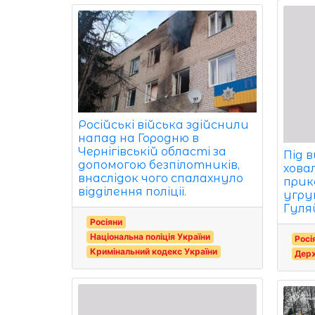
Російські війська здійснили
напад на Городню в
Чернігівській області за
Під 
допомогою безпілотників,
ховал
внаслідок чого спалахнуло
прик
відділення поліції.
угру
Гуля
Росіяни
Національна поліція України
Росі
Кримінальний кодекс України
Держ