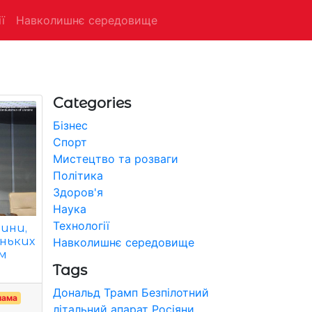
ї
Навколишнє середовище
Categories
Бізнес
Спорт
Мистецтво та розваги
Політика
Здоров'я
Наука
Технології
чини,
ньких
Навколишнє середовище
им
Tags
Дональд Трамп
Безпілотний
лама
літальний апарат
Росіяни