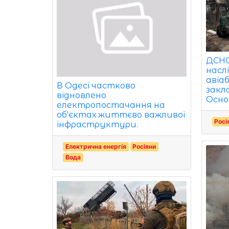
ДСНС
насл
авіа
В Одесі частково
закла
відновлено
Осно
електропостачання на
об'єктах життєво важливої
Росі
інфраструктури.
Електрична енергія
Росіяни
Вода