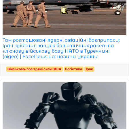
Там розташовані ядерні авіаційні боєприпаси:
Іран здійснив запуск балістичних ракет на
ключову військову базу НАТО в Туреччині
(відео) | FaceNews.ua: новини України
Військово-повітряні сили США
Логістика
Ірак