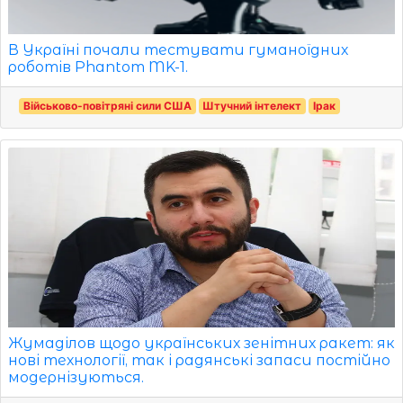
В Україні почали тестувати гуманоїдних
роботів Phantom MK-1.
Військово-повітряні сили США
Штучний інтелект
Ірак
Жумаділов щодо українських зенітних ракет: як
нові технології, так і радянські запаси постійно
модернізуються.