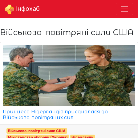
Інфохаб
Військово-повітряні сили США
Принцеса Нідерландів приєдналася до
Військово-повітряних сил.
Військово-повітряні сили США
Міністерство оборони (Україна)
Нідерланди