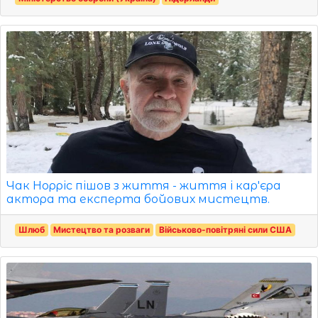
Чак Норріс пішов з життя - життя і кар'єра
актора та експерта бойових мистецтв.
Шлюб
Мистецтво та розваги
Військово-повітряні сили США