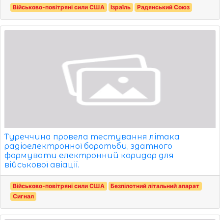
Військово-повітряні сили США
Ізраїль
Радянський Союз
Туреччина провела тестування літака
радіоелектронної боротьби, здатного
формувати електронний коридор для
військової авіації.
Військово-повітряні сили США
Безпілотний літальний апарат
Сигнал