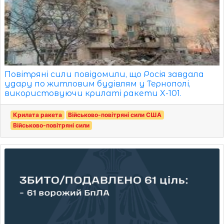
Повітряні сили повідомили, що Росія завдала
удару по житловим будівлям у Тернополі,
використовуючи крилаті ракети X-101.
Крилата ракета
Військово-повітряні сили США
Військово-повітряні сили