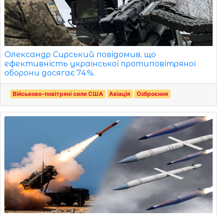
Олександр Сирський повідомив, що
ефективність української протиповітряної
оборони досягає 74%.
Військово-повітряні сили США
Авіація
Озброєння