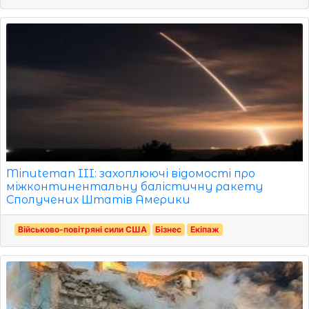
Minuteman III: захоплюючі відомості про
міжконтинентальну балістичну ракету
Сполучених Штатів Америки
Військово-повітряні сили США
Бізнес
Екіпаж