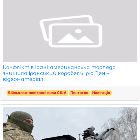
Конфлікт в Ірані: американська торпеда
знищила іранський корабель Іріс Ден –
відеоматеріал.
Військово-повітряні сили США
Пентагон
Навігація