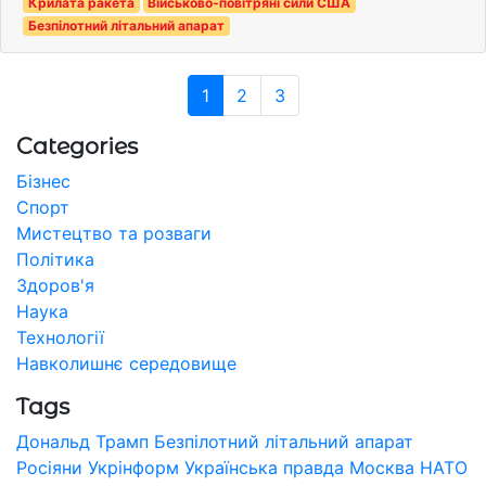
Крилата ракета
Військово-повітряні сили США
Безпілотний літальний апарат
1
2
3
Categories
Бізнес
Спорт
Мистецтво та розваги
Політика
Здоров'я
Наука
Технології
Навколишнє середовище
Tags
Дональд Трамп
Безпілотний літальний апарат
Росіяни
Укрінформ
Українська правда
Москва
НАТО