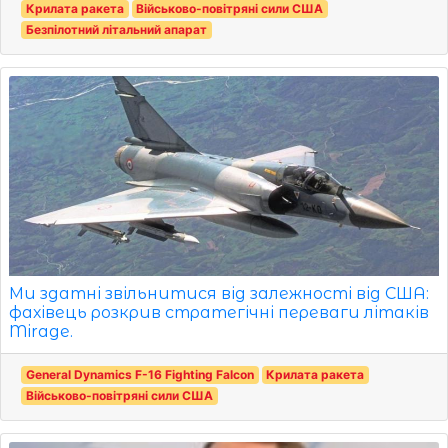
Крилата ракета
Військово-повітряні сили США
Безпілотний літальний апарат
Ми здатні звільнитися від залежності від США:
фахівець розкрив стратегічні переваги літаків
Mirage.
General Dynamics F-16 Fighting Falcon
Крилата ракета
Військово-повітряні сили США