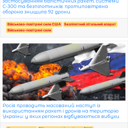
застосуванням балістичних ракет, системи
С-300 та безпілотників: протиповітряна
оборона знищила 92 дрони.
Військово-повітряні сили США
Безпілотний літальний апарат
Військово-повітряні сили
Росія проводить масований наступ із
використанням ракет і дронів на територію
України: у яких регіонах відбуваються вибухи