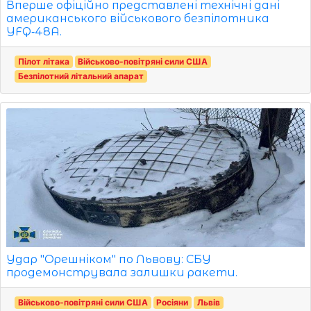
Вперше офіційно представлені технічні дані
американського військового безпілотника
YFQ‑48A.
Пілот літака
Військово-повітряні сили США
Безпілотний літальний апарат
Удар "Орешніком" по Львову: СБУ
продемонструвала залишки ракети.
Військово-повітряні сили США
Росіяни
Львів