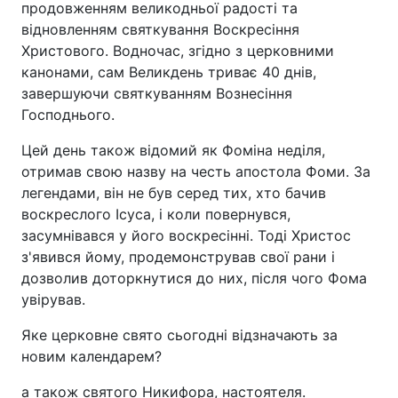
продовженням великодньої радості та
відновленням святкування Воскресіння
Христового. Водночас, згідно з церковними
канонами, сам Великдень триває 40 днів,
завершуючи святкуванням Вознесіння
Господнього.
Цей день також відомий як Фоміна неділя,
отримав свою назву на честь апостола Фоми. За
легендами, він не був серед тих, хто бачив
воскреслого Ісуса, і коли повернувся,
засумнівався у його воскресінні. Тоді Христос
з'явився йому, продемонстрував свої рани і
дозволив доторкнутися до них, після чого Фома
увірував.
Яке церковне свято сьогодні відзначають за
новим календарем?
а також святого Никифора, настоятеля.