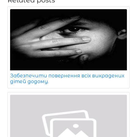
Забезпечити повернення всіх викрадених
дітей додому.