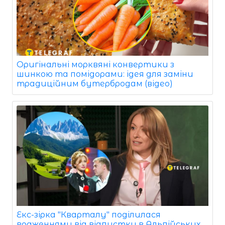
Оригінальні морквяні конвертики з
шинкою та помідорами: ідея для заміни
традиційним бутербродам (відео)
Екс-зірка "Кварталу" поділилася
враженнями від відпустки в Альпійських