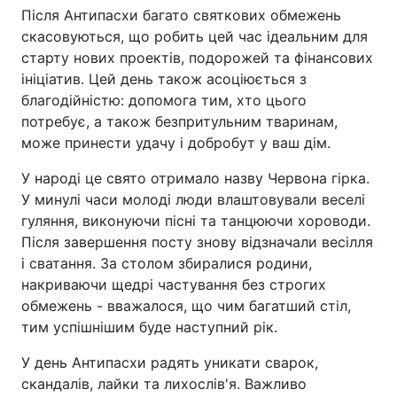
Після Антипасхи багато святкових обмежень
скасовуються, що робить цей час ідеальним для
старту нових проектів, подорожей та фінансових
ініціатив. Цей день також асоціюється з
благодійністю: допомога тим, хто цього
потребує, а також безпритульним тваринам,
може принести удачу і добробут у ваш дім.
У народі це свято отримало назву Червона гірка.
У минулі часи молоді люди влаштовували веселі
гуляння, виконуючи пісні та танцюючи хороводи.
Після завершення посту знову відзначали весілля
і сватання. За столом збиралися родини,
накриваючи щедрі частування без строгих
обмежень - вважалося, що чим багатший стіл,
тим успішнішим буде наступний рік.
У день Антипасхи радять уникати сварок,
скандалів, лайки та лихослів'я. Важливо