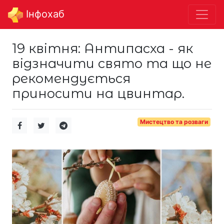
Інфохаб
19 квітня: Антипасха - як
відзначити свято та що не
рекомендується
приносити на цвинтар.
Мистецтво та розваги