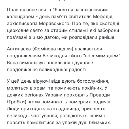
Православне свято 19 квітня за юліанським
календарем - день пам'яті святителя Мефодія,
архієпископа Моравського. Про те, яке сьогодні
церковне свято за старим стилем і які заборони
пов'язані з цією датою, ми розповідали раніше.
Антипасха (Фомінова неділя) вважається
продовженням Великодня і його "восьмим днем".
Вона символізує оновлення і духовне
продовження великодньої радості.
У цей день віруючі відвідують богослужіння,
моляться в храмі та поминають покійних. У
деяких регіонах України проходять Проводи
(Гробки), коли поминають померлих родичів.
Люди приходять на кладовища, приносять
великодні частування, роздають їх іншим і
просять помолитися за упокій душ близьких.