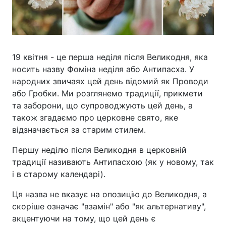
19 квітня - це перша неділя після Великодня, яка
носить назву Фоміна неділя або Антипасха. У
народних звичаях цей день відомий як Проводи
або Гробки. Ми розглянемо традиції, прикмети
та заборони, що супроводжують цей день, а
також згадаємо про церковне свято, яке
відзначається за старим стилем.
Першу неділю після Великодня в церковній
традиції називають Антипасхою (як у новому, так
і в старому календарі).
Ця назва не вказує на опозицію до Великодня, а
скоріше означає "взамін" або "як альтернативу",
акцентуючи на тому, що цей день є