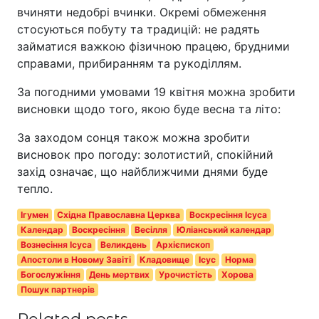
вчиняти недобрі вчинки. Окремі обмеження
стосуються побуту та традицій: не радять
займатися важкою фізичною працею, брудними
справами, прибиранням та рукоділлям.
За погодними умовами 19 квітня можна зробити
висновки щодо того, якою буде весна та літо:
За заходом сонця також можна зробити
висновок про погоду: золотистий, спокійний
захід означає, що найближчими днями буде
тепло.
Ігумен
Східна Православна Церква
Воскресіння Ісуса
Календар
Воскресіння
Весілля
Юліанський календар
Вознесіння Ісуса
Великдень
Архієпископ
Апостоли в Новому Завіті
Кладовище
Ісус
Норма
Богослужіння
День мертвих
Урочистість
Хорова
Пошук партнерів
Related posts