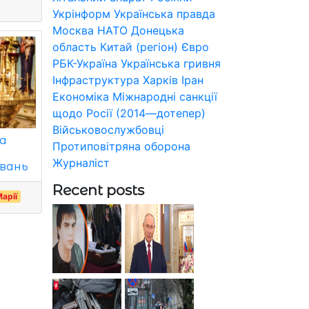
Укрінформ
Українська правда
Москва
НАТО
Донецька
область
Китай (регіон)
Євро
РБК-Україна
Українська гривня
Інфраструктура
Харків
Іран
Економіка
Міжнародні санкції
щодо Росії (2014—дотепер)
Військовослужбовці
на
Протиповітряна оборона
Журналіст
увань
Recent posts
Марії