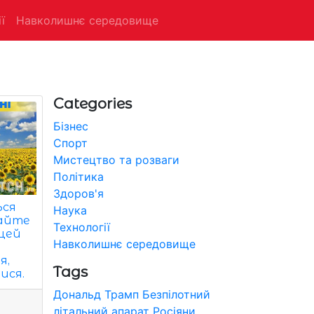
ї
Навколишнє середовище
Categories
Бізнес
Спорт
Мистецтво та розваги
Політика
Здоров'я
ься
Наука
вайте
Технології
 цей
Навколишнє середовище
я,
Tags
ися.
Дональд Трамп
Безпілотний
літальний апарат
Росіяни