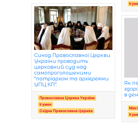
Ігум
Синод Православної Церкви
України проводить
церковний суд над
самопроголошеними
"патріархом та архієреями
Як п
УПЦ КП".
здоро
в де
Православна Церква України
Ігумен
Мист
Східна Православна Церква
Ігум