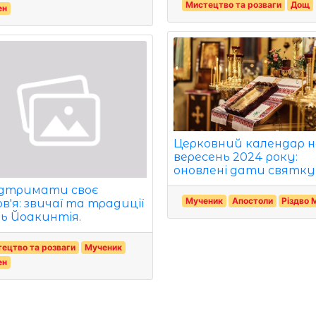
Мистецтво та розваги
Дощ
ен
Церковний календар 
вересень 2024 року:
оновлені дати святк
ідтримати своє
Мученик
Апостоли
Різдво 
в'я: звичаї та традиції
нь Йоакинтія.
ецтво та розваги
Мученик
ен