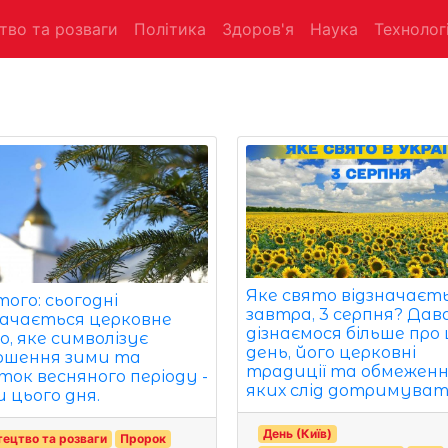
тво та розваги
Політика
Здоров'я
Наука
Технологі
Яке свято відзначаєт
ого: сьогодні
завтра, 3 серпня? Да
начається церковне
дізнаємося більше про
о, яке символізує
день, його церковні
ршення зими та
традиції та обмеженн
ток весняного періоду -
яких слід дотримуват
 цього дня.
День (Київ)
ецтво та розваги
Пророк