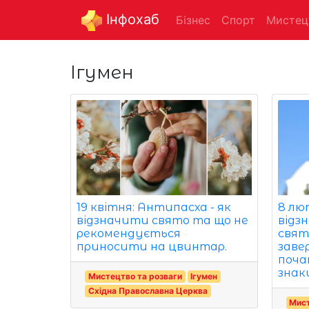
Інфохаб
Бізнес
Спорт
Мистец
Ігумен
19 квітня: Антипасха - як
8 лют
відзначити свято та що не
відз
рекомендується
свят
приносити на цвинтар.
заве
поча
знаки
Мистецтво та розваги
Ігумен
Східна Православна Церква
Мист