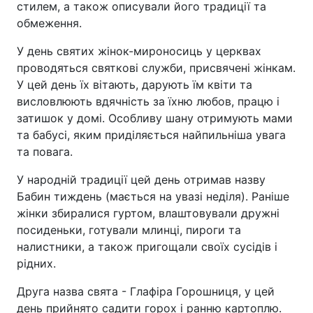
стилем, а також описували його традиції та
обмеження.
У день святих жінок-мироносиць у церквах
проводяться святкові служби, присвячені жінкам.
У цей день їх вітають, дарують їм квіти та
висловлюють вдячність за їхню любов, працю і
затишок у домі. Особливу шану отримують мами
та бабусі, яким приділяється найпильніша увага
та повага.
У народній традиції цей день отримав назву
Бабин тиждень (мається на увазі неділя). Раніше
жінки збиралися гуртом, влаштовували дружні
посиденьки, готували млинці, пироги та
налистники, а також пригощали своїх сусідів і
рідних.
Друга назва свята - Глафіра Горошниця, у цей
день прийнято садити горох і ранню картоплю.