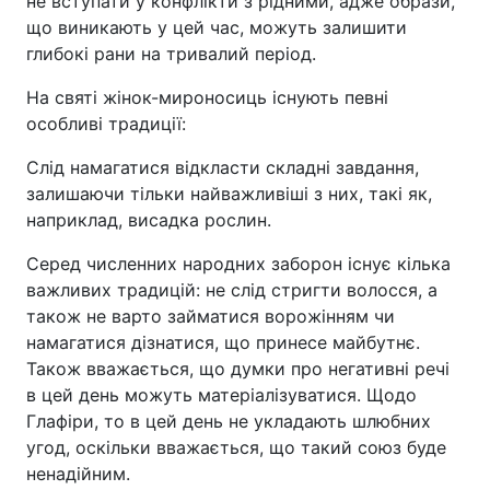
не вступати у конфлікти з рідними, адже образи,
що виникають у цей час, можуть залишити
глибокі рани на тривалий період.
На святі жінок-мироносиць існують певні
особливі традиції:
Слід намагатися відкласти складні завдання,
залишаючи тільки найважливіші з них, такі як,
наприклад, висадка рослин.
Серед численних народних заборон існує кілька
важливих традицій: не слід стригти волосся, а
також не варто займатися ворожінням чи
намагатися дізнатися, що принесе майбутнє.
Також вважається, що думки про негативні речі
в цей день можуть матеріалізуватися. Щодо
Глафіри, то в цей день не укладають шлюбних
угод, оскільки вважається, що такий союз буде
ненадійним.