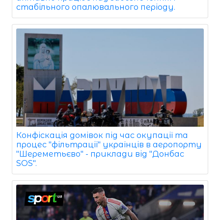
стабільного опалювального періоду.
Конфіскація домівок під час окупації та
процес "фільтрації" українців в аеропорту
"Шереметьєво" - приклади від "Донбас
SOS".