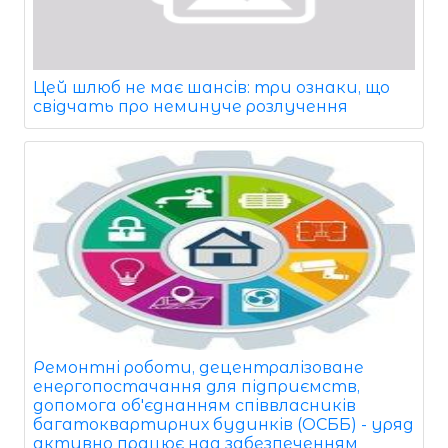
Цей шлюб не має шансів: три ознаки, що
свідчать про неминуче розлучення
Ремонтні роботи, децентралізоване
енергопостачання для підприємств,
допомога об'єднанням співвласників
багатоквартирних будинків (ОСББ) - уряд
активно працює над забезпеченням