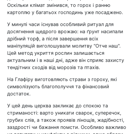
Оскільки клімат змінився, то горох і ранню
картоплю у багатьох господинь уже посаджено.
У минулі часи існував особливий ритуал для
досягнення щедрого врожаю: на ґрунт насипали
дрібний торф, а після завершення всіх
маніпуляцій виголошували молитву "Отче наш".
Цей метод укриття рослин залишається
актуальним і в наші дні, адже він сприяє захисту
тендітних сходів від морозів та птахів.
На Глафіру виготовляють страви з гороху, які
символізують благополуччя та фінансовий
достаток.
У цей день церква закликає до спокою та
стриманості: варто уникати сварок, суперечок,
грубих слів, а також проявів лінощів, жадібності,
заздрості чи бажання помсти. Особливо важливо