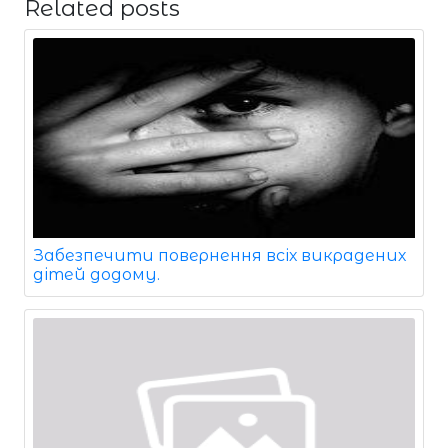
Related posts
Забезпечити повернення всіх викрадених
дітей додому.