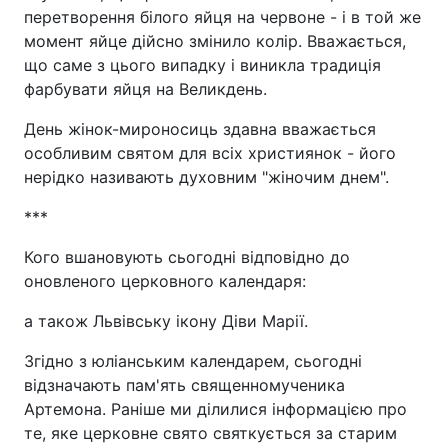
перетворення білого яйця на червоне - і в той же
момент яйце дійсно змінило колір. Вважається,
що саме з цього випадку і виникла традиція
фарбувати яйця на Великдень.
День жінок-мироносиць здавна вважається
особливим святом для всіх християнок - його
нерідко називають духовним "жіночим днем".
***
Кого вшановують сьогодні відповідно до
оновленого церковного календаря:
а також Львівську ікону Діви Марії.
Згідно з юліанським календарем, сьогодні
відзначають пам'ять священномученика
Артемона. Раніше ми ділилися інформацією про
те, яке церковне свято святкується за старим