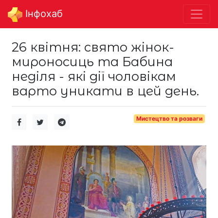
Інфохаб
26 квітня: свято жінок-
мироносиць та Бабина
неділя - які дії чоловікам
варто уникати в цей день.
Мистецтво та розваги