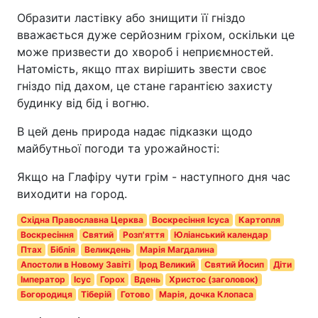
Образити ластівку або знищити її гніздо
вважається дуже серйозним гріхом, оскільки це
може призвести до хвороб і неприємностей.
Натомість, якщо птах вирішить звести своє
гніздо під дахом, це стане гарантією захисту
будинку від бід і вогню.
В цей день природа надає підказки щодо
майбутньої погоди та урожайності:
Якщо на Глафіру чути грім - наступного дня час
виходити на город.
Східна Православна Церква
Воскресіння Ісуса
Картопля
Воскресіння
Святий
Розп'яття
Юліанський календар
Птах
Біблія
Великдень
Марія Магдалина
Апостоли в Новому Завіті
Ірод Великий
Святий Йосип
Діти
Імператор
Ісус
Горох
Вдень
Христос (заголовок)
Богородиця
Тіберій
Готово
Марія, дочка Клопаса