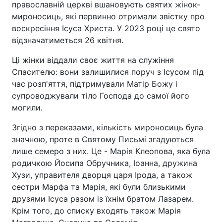
православній церкві вшановують святих жінок-
мироносиць, які первинно отримали звістку про
воскресіння Ісуса Христа. У 2023 році це свято
відзначатиметься 26 квітня.
Ці жінки віддали своє життя на служіння
Спасителю: вони залишилися поруч з Ісусом під
час розп'яття, підтримували Матір Божу і
супроводжували тіло Господа до самої його
могили.
Згідно з переказами, кількість мироносиць була
значною, проте в Святому Письмі згадуються
лише семеро з них. Це - Марія Клеопова, яка була
родичкою Йосипа Обручника, Іоанна, дружина
Хузи, управителя дворця царя Ірода, а також
сестри Марфа та Марія, які були близькими
друзями Ісуса разом із їхнім братом Лазарем.
Крім того, до списку входять також Марія