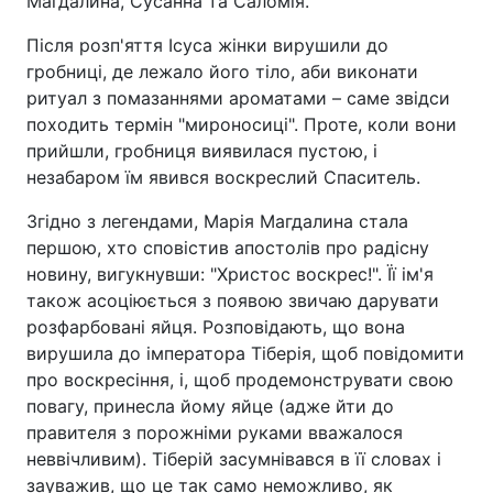
Магдалина, Сусанна та Саломія.
Після розп'яття Ісуса жінки вирушили до
гробниці, де лежало його тіло, аби виконати
ритуал з помазаннями ароматами – саме звідси
походить термін "мироносиці". Проте, коли вони
прийшли, гробниця виявилася пустою, і
незабаром їм явився воскреслий Спаситель.
Згідно з легендами, Марія Магдалина стала
першою, хто сповістив апостолів про радісну
новину, вигукнувши: "Христос воскрес!". Її ім'я
також асоціюється з появою звичаю дарувати
розфарбовані яйця. Розповідають, що вона
вирушила до імператора Тіберія, щоб повідомити
про воскресіння, і, щоб продемонструвати свою
повагу, принесла йому яйце (адже йти до
правителя з порожніми руками вважалося
неввічливим). Тіберій засумнівався в її словах і
зауважив, що це так само неможливо, як