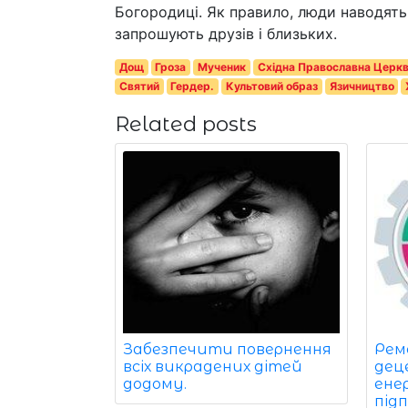
Богородиці. Як правило, люди наводять 
запрошують друзів і близьких.
Дощ
Гроза
Мученик
Східна Православна Церк
Святий
Гердер.
Культовий образ
Язичництво
Related posts
Забезпечити повернення
Рем
всіх викрадених дітей
дец
додому.
ене
під