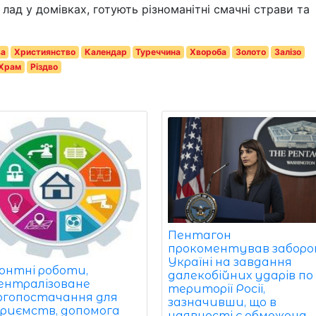
лад у домівках, готують різноманітні смачні страви та
ва
Християнство
Календар
Туреччина
Хвороба
Золото
Залізо
Храм
Різдво
Пентагон
прокоментував заборо
Україні на завдання
онтні роботи,
далекобійних ударів по
ентралізоване
території Росії,
ргопостачання для
зазначивши, що в
приємств, допомога
наявності є обмежена