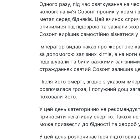
Одного разу, під час святкування на ч
чоловік на ім'я Созонт проник у храм і
метал серед бідняків. Цей вчинок сприч
опинилися під підозрою та зазнали жо
Созонт вирішив самостійно зізнатися 
Імператор видав наказ про жорстоке ка
за допомогою залізних кігтів, а на ноги
підвішували та били важкими залізними
стражданнях святий Созонт залишив цей
Після його смерті, згідно з указом імп
розпочалася гроза, і потужний дощ зага
поховали його.
У цей день категорично не рекомендуєт
приносити негативну енергію. Також не 
може призвести до бідності та хвороб 
У цей день розпочинається підготовка 