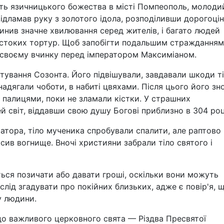
есть язичницького божества в місті Помпеополь, молоди
 відламав руку з золотого ідола, розподіливши дорогоці
инив значне хвилювання серед жителів, і багато людей
рстоких тортур. Щоб запобігти подальшим стражданням
у своєму вчинку перед імператором Максиміаном.
тування Созонта. Його підвішували, завдавали шкоди т
 надягали чоботи, в набиті цвяхами. Після цього його зн
 палицями, поки не зламали кістки. У страшних
 світ, віддавши свою душу Богові приблизно в 304 роц
ератора, тіло мученика спробували спалити, але раптово
сив вогнище. Вночі християни забрали тіло святого і
ься позичати або давати гроші, оскільки вони можуть
слід згадувати про покійних близьких, адже є повір'я, 
у людини.
до важливого церковного свята — Різдва Пресвятої