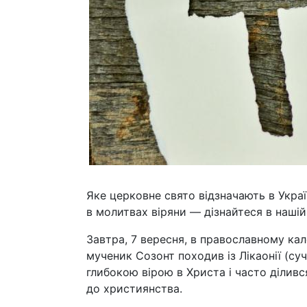
Яке церковне свято відзначають в Укра
в молитвах віряни — дізнайтеся в нашій 
Завтра, 7 вересня, в православному кал
мученик Созонт походив із Лікаонії (су
глибокою вірою в Христа і часто ділив
до християнства.