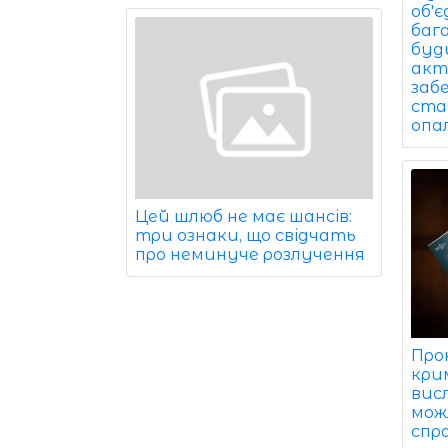
об'
баг
буди
акт
заб
ста
опа
Цей шлюб не має шансів:
три ознаки, що свідчать
про неминуче розлучення
Про
кри
вис
мож
спр