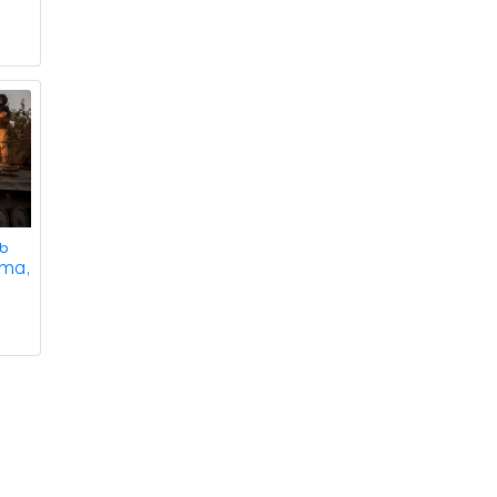
ь
та,