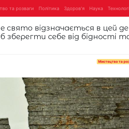
тво та розваги
Політика
Здоров'я
Наука
Технологі
йне свято відзначається в цей де
об зберегти себе від бідності т
Мистецтво та ро