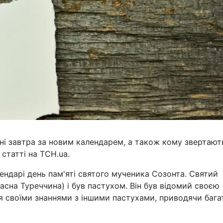
їні завтра за новим календарем, а також кому звертают
статті на ТСН.ua.
ендарі день пам'яті святого мученика Созонта. Святий
часна Туреччина) і був пастухом. Він був відомий своєю
ся своїми знаннями з іншими пастухами, приводячи бага