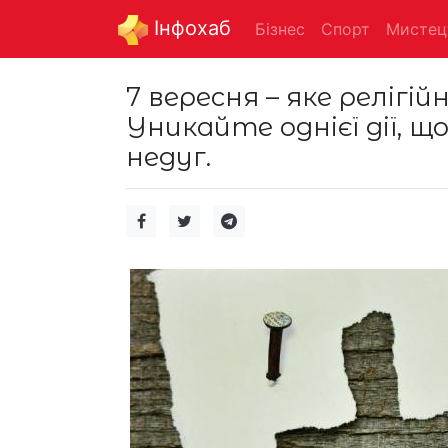
Інфохаб
Бізнес
Спорт
Мистец
7 вересня – яке релігі
Уникайте однієї дії, щ
недуг.