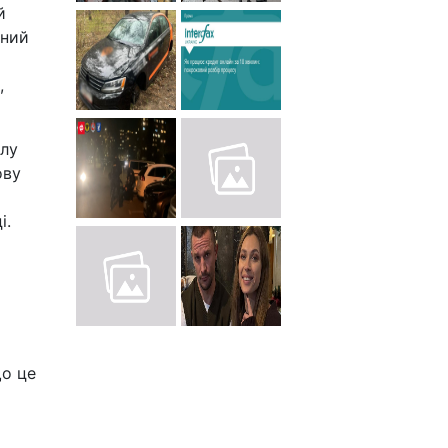
й
нний
,
ілу
ову
і.
що це