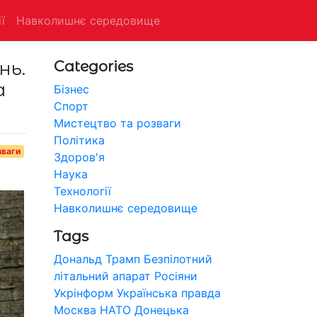
ї
Навколишнє середовище
нь.
Categories
а
Бізнес
Спорт
Мистецтво та розваги
Політика
зваги
Здоров'я
Наука
Технології
Навколишнє середовище
Tags
Дональд Трамп
Безпілотний
літальний апарат
Росіяни
Укрінформ
Українська правда
Москва
НАТО
Донецька