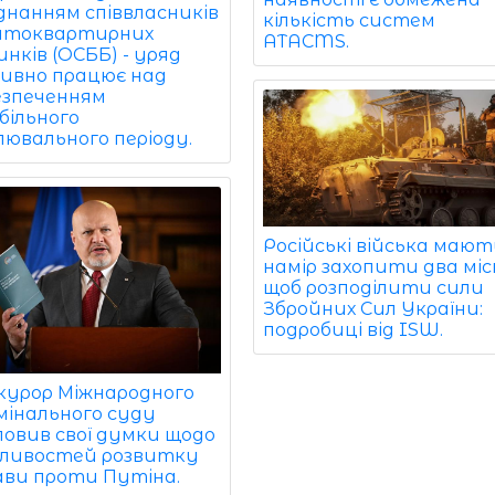
єднанням співвласників
кількість систем
атоквартирних
ATACMS.
нків (ОСББ) - уряд
ивно працює над
езпеченням
більного
лювального періоду.
Російські війська мают
намір захопити два міс
щоб розподілити сили
Збройних Сил України:
подробиці від ISW.
курор Міжнародного
мінального суду
ловив свої думки щодо
ливостей розвитку
ави проти Путіна.