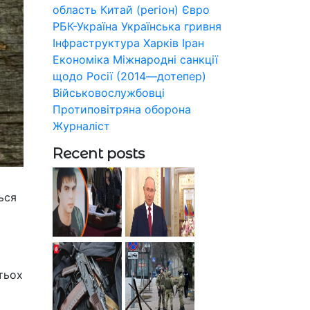
область
Китай (регіон)
Євро
РБК-Україна
Українська гривня
Інфраструктура
Харків
Іран
Економіка
Міжнародні санкції
щодо Росії (2014—дотепер)
Військовослужбовці
Протиповітряна оборона
Журналіст
Recent posts
ься
тьох