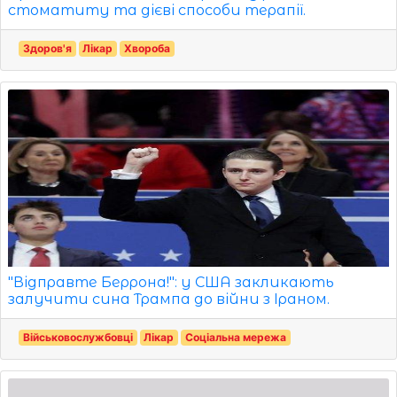
стоматиту та дієві способи терапії.
Здоров'я
Лікар
Хвороба
"Відправте Беррона!": у США закликають
залучити сина Трампа до війни з Іраном.
Військовослужбовці
Лікар
Соціальна мережа