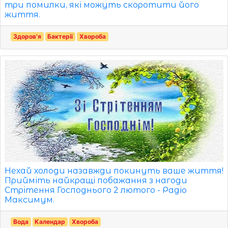
три помилки, які можуть скоротити його
життя.
Здоров'я
Бактерії
Хвороба
Нехай холоди назавжди покинуть ваше життя!
Прийміть найкращі побажання з нагоди
Стрітення Господнього 2 лютого - Радіо
Максимум.
Вода
Календар
Хвороба