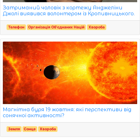
Затриманий чоловік з кортежу Анджеліни
Джолі виявився волонтером із Кропивницького.
Телефон
Організація Об'єднаних Націй
Хвороба
Магнітна буря 19 жовтня: які перспективи від
сонячної активності?
Земля
Сонце
Хвороба