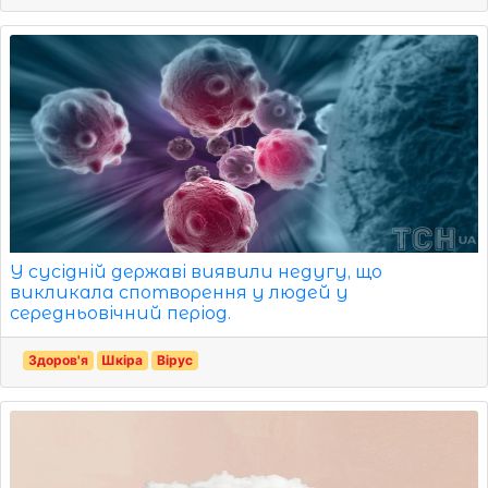
У сусідній державі виявили недугу, що
викликала спотворення у людей у
середньовічний період.
Здоров'я
Шкіра
Вірус