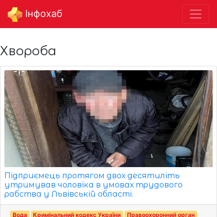
Інфохаб
Хвороба
Підприємець протягом двох десятиліть
утримував чоловіка в умовах трудового
рабства у Львівській області.
Вода
Кримінальний кодекс України
Правоохоронний орган