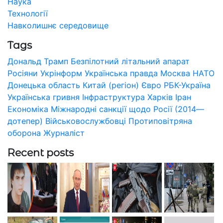
Наука
Технології
Навколишнє середовище
Tags
Дональд Трамп
Безпілотний літальний апарат
Росіяни
Укрінформ
Українська правда
Москва
НАТО
Донецька область
Китай (регіон)
Євро
РБК-Україна
Українська гривня
Інфраструктура
Харків
Іран
Економіка
Міжнародні санкції щодо Росії (2014—
дотепер)
Військовослужбовці
Протиповітряна
оборона
Журналіст
Recent posts