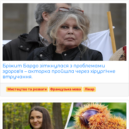
Бріжит Бардо зіткнулася з проблемами
здоров'я – акторка пройшла через хірургічне
втручання.
Мистецтво та розваги
Французька мова
Лікар