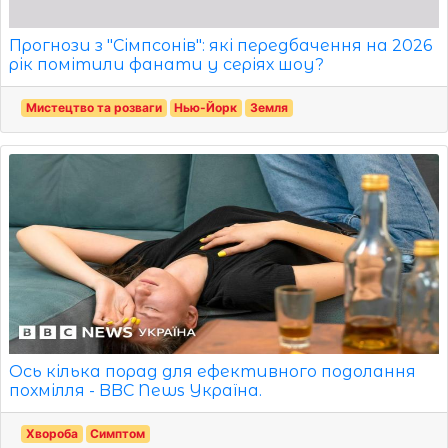
Прогнози з "Сімпсонів": які передбачення на 2026
рік помітили фанати у серіях шоу?
Мистецтво та розваги
Нью-Йорк
Земля
Ось кілька порад для ефективного подолання
похмілля - BBC News Україна.
Хвороба
Симптом